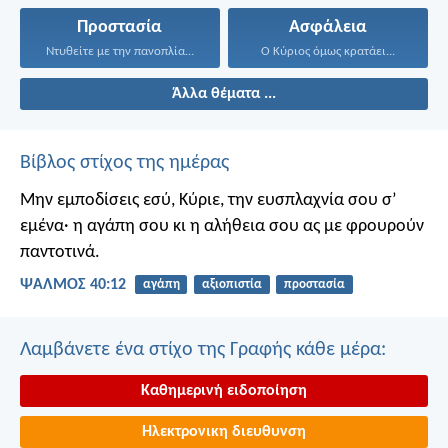
Προστασία
Ασφάλεια
Ντυθείτε με την πανοπλία...
Ο Κύριος όμως κρατάει...
Άλλα θέματα ...
Βίβλος στίχος της ημέρας
Μην εμποδίσεις εσύ, Κύριε, την ευσπλαχνία σου σ’
εμένα·
η αγάπη σου κι η αλήθεια σου
ας με φρουρούν
παντοτινά.
ΨΑΛΜΌΣ 40:12
αγάπη
αξιοπιστία
προστασία
Λαμβάνετε ένα στίχο της Γραφής κάθε μέρα:
Καθημερινή ειδοποίηση
Ηλεκτρονικη διευθυνση