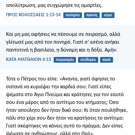
απολύτρωση, μας συγχώρησε τις αμαρτίες.
ΠΡΟΣ ΚΟΛΟΣΣΑΕΙΣ 1:13-14
σωτηρία
Ιησούς
αίμα
Και μη μας αφήσεις να πέσουμε σε πειρασμό,
αλλά
γλίτωσέ μας από τον πονηρό.
Γιατί σ’ εσένα ανήκει
παντοτινά η βασιλεία, η δύναμη
και η δόξα. Αμήν.
ΚΑΤΑ ΜΑΤΘΑΙΟΝ 6:13
πειρασμός
επιθυμία
κακό
Τότε ο Πέτρος του είπε: «Ανανία, γιατί άφησες το
σατανά να κυριέψει την καρδιά σου; Γιατί είπες
ψέματα στο Άγιο Πνεύμα και κράτησες για τον εαυτό
σου ένα μέρος από το αντίτιμο του κτήματος; Όσο
ήταν απούλητο δεν ήταν δικό σου; Κι όταν πουλήθηκε,
πάλι στο χέρι σου δεν ήταν να κρατήσεις το αντίτιμο;
Γιατί σκέφτηκες να κάνεις αυτό το πράγμα; Δεν είπες
ψέματα σε ανθρώπους, αλλά στο Θεό».