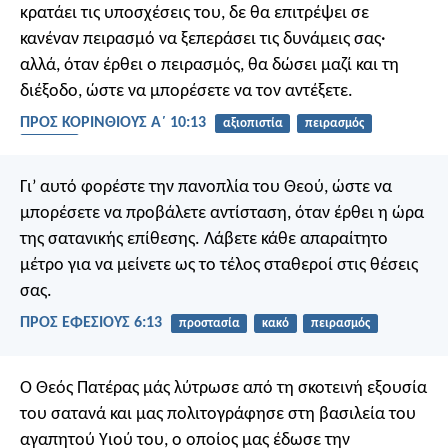
κρατάει τις υποσχέσεις του, δε θα επιτρέψει σε
κανέναν πειρασμό να ξεπεράσει τις δυνάμεις σας·
αλλά, όταν έρθει ο πειρασμός, θα δώσει μαζί και τη
διέξοδο, ώστε να μπορέσετε να τον αντέξετε.
ΠΡΟΣ ΚΟΡΙΝΘΙΟΥΣ Α΄ 10:13
αξιοπιστία
πειρασμός
εθισμός
Γι’ αυτό φορέστε την πανοπλία του Θεού, ώστε να
μπορέσετε να προβάλετε αντίσταση, όταν έρθει η ώρα
της σατανικής επίθεσης. Λάβετε κάθε απαραίτητο
μέτρο για να μείνετε ως το τέλος σταθεροί στις θέσεις
σας.
ΠΡΟΣ ΕΦΕΣΙΟΥΣ 6:13
προστασία
κακό
πειρασμός
Ο Θεός Πατέρας μάς λύτρωσε από τη σκοτεινή εξουσία
του σατανά και μας πολιτογράφησε στη βασιλεία του
αγαπητού Υιού του, ο οποίος μας έδωσε την