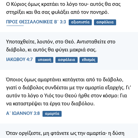
Ο Κύριος όμως κρατάει το λόγο του· αυτός θα σας
στηρίξει και θα σας φυλάξει από τον πονηρό.
ΠΡΟΣ ΘΕΣΣΑΛΟΝΙΚΕΙΣ Β΄ 3:3
αξιοπιστία
ασφάλεια
δύναμη
Υποταχθείτε, λοιπόν, στο Θεό. Αντισταθείτε στο
διάβολο, κι αυτός θα φύγει μακριά σας.
ΙΑΚΩΒΟΥ 4:7
υπακοή
ασφάλεια
εθισμός
Όποιος όμως αμαρτάνει κατάγεται από το διάβολο,
γιατί ο διάβολος συνδέεται με την αμαρτία εξαρχής. Γι’
αυτόν το λόγο ο Υιός του Θεού ήρθε στον κόσμο: Για
να καταστρέψει τα έργα του διαβόλου.
Α΄ ΙΩΑΝΝΟΥ 3:8
αμαρτία
Όταν οργίζεστε, μη φτάνετε ως την αμαρτία· η δύση