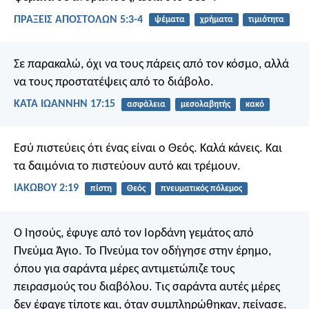
ΠΡΑΞΕΙΣ ΑΠΟΣΤΟΛΩΝ 5:3-4
ψέματα
χρήματα
τιμιότητα
Σε παρακαλώ, όχι να τους πάρεις από τον κόσμο, αλλά
να τους προστατέψεις από το διάβολο.
ΚΑΤΑ ΙΩΑΝΝΗΝ 17:15
ασφάλεια
μεσολαβητής
κακό
Εσύ πιστεύεις ότι ένας είναι ο Θεός. Καλά κάνεις. Και
τα δαιμόνια το πιστεύουν αυτό και τρέμουν.
ΙΑΚΩΒΟΥ 2:19
πίστη
Θεός
πνευματικός πόλεμος
Ο Ιησούς, έφυγε από τον Ιορδάνη γεμάτος από
Πνεύμα Άγιο. Το Πνεύμα τον οδήγησε στην έρημο,
όπου για σαράντα μέρες αντιμετώπιζε τους
πειρασμούς του διαβόλου. Τις σαράντα αυτές μέρες
δεν έφαγε τίποτε και, όταν συμπληρώθηκαν, πείνασε.