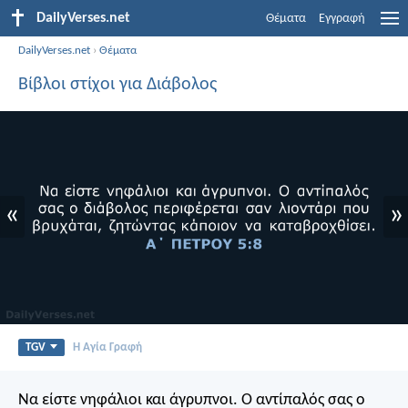
DailyVerses.net
Θέματα
Εγγραφή
DailyVerses.net
›
Θέματα
Βίβλοι στίχοι για Διάβολος
«
»
TGV
Η Αγία Γραφή
Να είστε νηφάλιοι και άγρυπνοι. Ο αντίπαλός σας ο