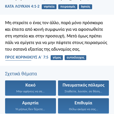
ΚΑΤΑ ΛΟΥΚΑΝ 4:1-2
νηστεία
πειρασμός
Ιησούς
Μη στερείτε ο ένας τον άλλο, παρά μόνο πρόσκαιρα
και έπειτα από κοινή συμφωνία για να αφοσιωθείτε
στη νηστεία και στην προσευχή. Μετά όμως πρέπει
πάλι να σμίγετε για να μην πέφτετε στους πειρασμούς
του σατανά εξαιτίας της αδυναμίας σας.
ΠΡΟΣ ΚΟΡΙΝΘΙΟΥΣ Α΄ 7:5
γάμος
αυτοέλεγχος
σεξουαλικότητα
Σχετικά θέματα
Κακό
Πνευματικός πόλεμος
Μην αφήνεις να σε...
Σταθείτε, λοιπόν, σε θέση...
Αμαρτία
Επιθυμία
Ή μήπως δεν ξέρετε...
Θέλω ακόμα να σας...