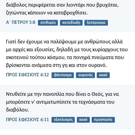
διάβολος περιφέρεται σαν λιοντάρι που βρυχάται,
ζητώντας κάποιον να καταβροχθίσει.
Α΄ ΠΕΤΡΟΥ 5:8
επιθυμία
καταδίωξη
ξεπέρασμα
Γιατί δεν έχουμε να παλέψουμε με ανθρώπους αλλά
με αρχές και εξουσίες, δηλαδή με τους κυρίαρχους του
σκοτεινού τούτου κόσμου, τα πονηρά πνεύματα που
βρίσκονται ανάμεσα στη γη και στον ουρανό.
ΠΡΟΣ ΕΦΕΣΙΟΥΣ 6:12
Φάντασμα
ουρανός
κακό
Ντυθείτε με την πανοπλία που δίνει ο Θεός, για να
μπορέσετε ν’ αντιμετωπίσετε τα τεχνάσματα του
διαβόλου.
ΠΡΟΣ ΕΦΕΣΙΟΥΣ 6:11
εξοπλισμός
κακό
προστασία