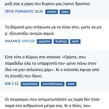
μαζί σας η χάρη του Κυρίου μας Ιησού Χριστού.
ΠΡΟΣ ΡΩΜΑΙΟΥΣ 16:20
ειρήνη
χάρη
Τα βήματά μου στέριωσε
με το λόγο σου,
ώστε να μη
μ’ εξουσιάζει
ανομία καμιά.
ΨΑΛΜΌΣ 119:133
αμαρτία
διαδοχή
κακό
Είπε τότε ο Κύριος στο σατανά: «Ορίστε, σου
παραδίδω όλα τα υπάρχοντά του· μόνο πάνω στον
ίδιο να μην απλώσεις χέρι». Κι ο σατανάς έφυγε από
τη σύναξη του Θεού.
ΙΩΒ 1:12
προστασία
παντοδύναμος
κακό
Οι πειρασμοί που αντιμετωπίσατε ως τώρα δεν ήταν
παρά στα ανθρώπινα μέτρα σας. Κι ο Θεός, που