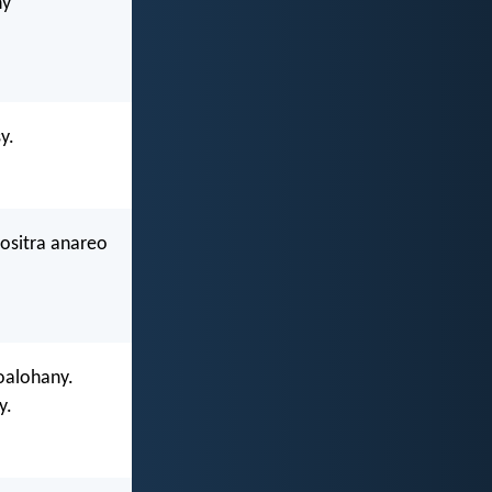
ny
y.
ositra anareo
oalohany.
y.