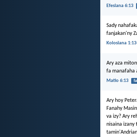
Efesiana 6:13
Sady nahafaka
fanjakan'ny Z
Kolosiana 1:13
Ary aza mito
fa manafaha a
Matio 6:13
f
Ary hoy Pete
Fanahy Masina
va izy? Ary r
nisaina izany
tamin'Andria