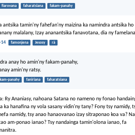
fiarovana
faharatsiana
fakam-panahy
 antsika tamin'ny fahefan'ny maizina ka namindra antsika ho
anany malalany, Izay ananantsika fanavotana, dia ny famelana
-14
famonjena
Jesosy
rà
ndra anay ho amin'ny fakam-panahy,
nay amin'ny ratsy.
akam-panahy
faniriana
faharatsiana
ra: Ry Ananiasy, nahoana Satana no nameno ny fonao handain
 ka hanafina ny vola sasany vidin'ny tany? Fony tsy namidy, t
ehefa namidy, tsy anao hanaovanao izay sitraponao koa va? 
 tao am-ponao ianao? Tsy nandainga tamin'olona ianao, fa
manitra.