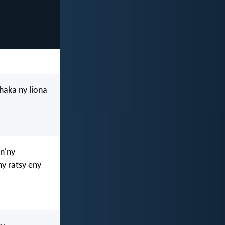
aka ny liona
n'ny
y ratsy eny