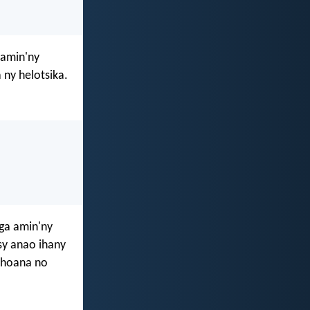
 amin'ny
 ny helotsika.
ga amin'ny
sy anao ihany
Nahoana no