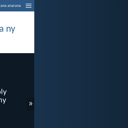
tana anarana
a ny
»