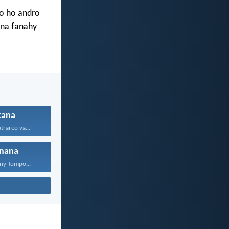
eo ho andro
ana fanahy
tana
trareo va...
inana
ny Tompo...