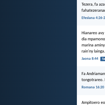
Tezera, fa az
fahatezerana
Efesiana 4:26-
Hianareo avy 
dia mpamono o
marina aminy.
rain'ny lainga
Jaona 8:44
fa
Fa Andriamani
tongotrareo. 
Romana 16:20
Ampitoero eo 