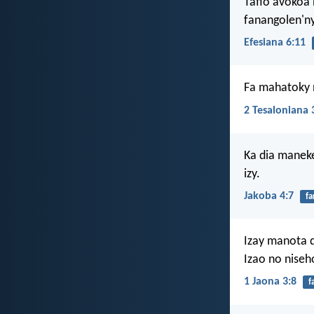
Tafio avokoa 
fanangolen'ny
Efesiana 6:11
Fa mahatoky n
2 Tesaloniana 
Ka dia maneke
izy.
Jakoba 4:7
fa
Izay manota d
Izao no niseh
1 Jaona 3:8
f