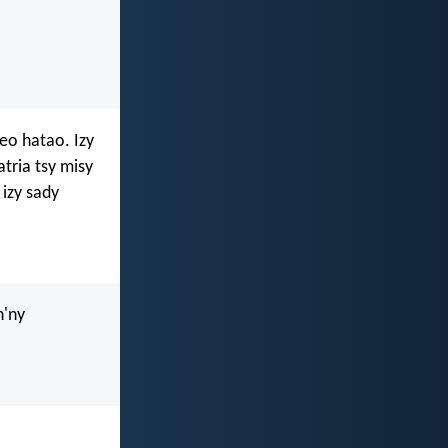
reo hatao. Izy
tria tsy misy
 izy sady
n'ny