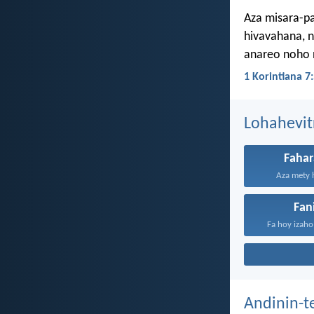
Aza misara-pa
hivavahana, n
anareo noho n
1 Korintiana 7
Lohahevit
Fahar
Aza mety h
Fan
Fa hoy izaho
Andinin-t