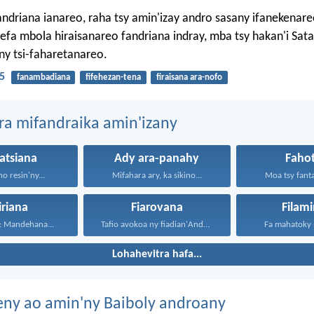
ndriana ianareo, raha tsy amin'izay andro sasany ifanekenar
efa mbola hiraisanareo fandriana indray, mba tsy hakan'i Sat
y tsi-faharetanareo.
:5
fanambadiana
fifehezan-tena
firaisana ara-nofo
ra mifandraika amin'izany
atsiana
Ady ara-panahy
Faho
o resin'ny...
Mifahara ary, ka sikino...
Moa tsy fanta
iriana
Fiarovana
Filam
: Mandehana...
Tafio avokoa ny fiadian'Andriamanitra...
Fa mahatoky 
Lohahevitra hafa...
eny ao amin'ny Baiboly androany