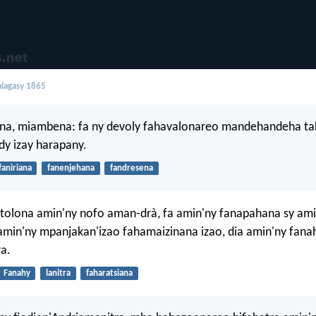
lagasy 1865
a, miambena: fa ny devoly fahavalonareo mandehandeha tah
y izay harapany.
faniriana
fanenjehana
fandresena
mitolona amin'ny nofo aman-drà, fa amin'ny fanapahana sy ami
amin'ny mpanjakan'izao fahamaizinana izao, dia amin'ny fanah
ra.
Fanahy
lanitra
faharatsiana