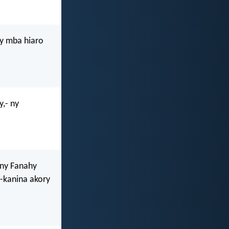
ny mba hiaro
,- ny
'ny Fanahy
n-kanina akory