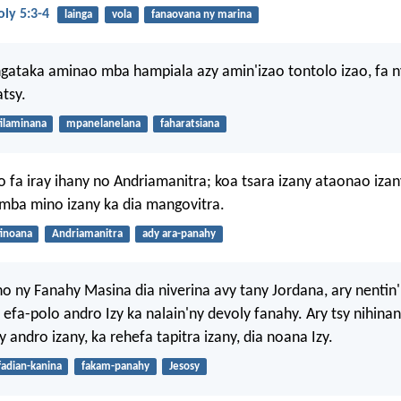
ly 5:3-4
lainga
vola
fanaovana ny marina
gataka aminao mba hampiala azy amin'izao tontolo izao, fa 
atsy.
filaminana
mpanelanelana
faharatsiana
fa iray ihany no Andriamanitra; koa tsara izany ataonao izany
mba mino izany ka dia mangovitra.
finoana
Andriamanitra
ady ara-panahy
no ny Fanahy Masina dia niverina avy tany Jordana, ary nentin
a efa-polo andro Izy ka nalain'ny devoly fanahy. Ary tsy nihina
y andro izany, ka rehefa tapitra izany, dia noana Izy.
ifadian-kanina
fakam-panahy
Jesosy