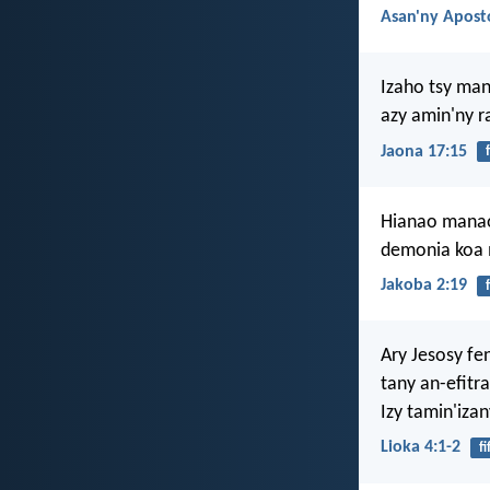
Asan'ny Aposto
Izaho tsy man
azy amin'ny r
Jaona 17:15
Hianao manao 
demonia koa 
Jakoba 2:19
Ary Jesosy fe
tany an-efitr
Izy tamin'izan
Lioka 4:1-2
f