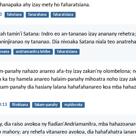
 hanapaka ahy izay mety ho faharatsiana.
3
fahotana
fanarahana
faharatsiana
ah tamin'i Satana: Indro eo an-tananao izay ananany rehetra;
aninjiranao ny tananao. Dia nivoaka Satana niala teo anatreha
rovana
andriamanitra lehibe
faharatsiana
am-panahy nahazo anareo afa-tsy izay zakan'ny olombelona; 
a ka tsy hamela anareo halaim-panahy mihoatra noho izay zak
am-panahy dia hasiany lalana hahafahanareo koa mba haha
0:13
fitokisana
fakam-panahy
mpidoroka
y, dia raiso avokoa ny fiadian'Andriamanitra, mba hahazoana
 mahory; ary rehefa vitanareo avokoa, dia hahafahatra ianar