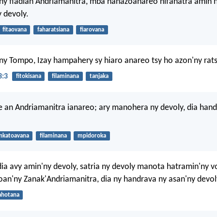
ny fiadian'Andriamanitra, mba hahazoanareo hifahatra amin'
 devoly.
fitaovana
faharatsiana
fiarovana
y Tompo, Izay hampahery sy hiaro anareo tsy ho azon'ny rats
3:3
fitokisana
filaminana
tanjaka
 an Andriamanitra ianareo; ary manohera ny devoly, dia hand
nkatoavana
filaminana
mpidoroka
ia avy amin'ny devoly, satria ny devoly manota hatramin'ny v
oan'ny Zanak'Andriamanitra, dia ny handrava ny asan'ny devol
ahotana