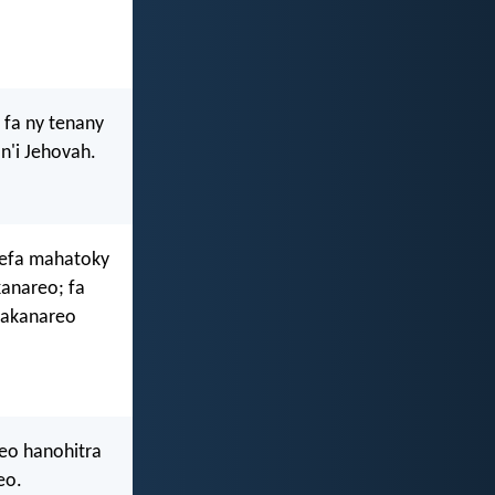
 fa ny tenany
n'i Jehovah.
nefa mahatoky
anareo; fa
zakanareo
reo hanohitra
eo.