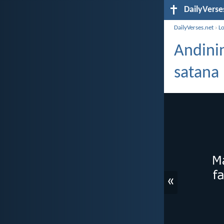
DailyVerse
DailyVerses.net
›
L
Andini
satana
«