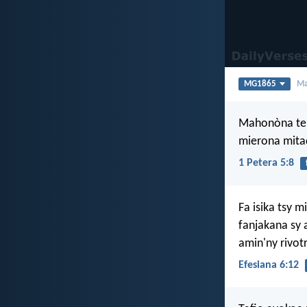
MG1865
Ma
Mahonòna ten
mierona mitad
1 Petera 5:8
Fa isika tsy 
fanjakana sy 
amin'ny rivot
Efesiana 6:12