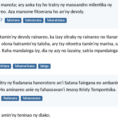
a manota; ary aoka tsy ho tratry ny masoandro milentika ny
reo. Aza manome fitoerana ho an'ny devoly.
27
fahotana
hatezerana
faharatsiana
tamin'ny devoly rainareo, ka izay sitraky ny rainareo no tiana
lona hatramin'ny taloha, ary tsy nitoetra tamin'ny marina, sa
 Raha mandainga izy, dia ny azy no lazainy, satria mpandainga
.
niriana
fahamarinana
lainga
try ny fiadanana hanorotoro an'i Satana faingana eo ambani
Ho aminareo anie ny fahasoavan'i Jesosy Kristy Tompontsika.
fiadanana
fahasoavana
amin'ny teninao ny diako;