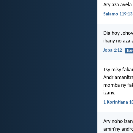
Ary aza avela
Salamo 119:13
Dia hoy Jehov
ihany no aza 
Joba 1:12
fia
Tsy misy fak
Andriamanitr
momba ny fak
izany.
1 Korintiana 1
Ary noho izan
amin'ny andro