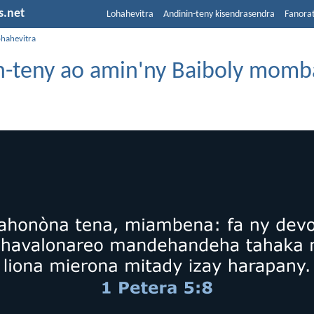
s.net
Lohahevitra
Andinin-teny kisendrasendra
Fanora
ohahevitra
n-teny ao amin'ny Baiboly momb