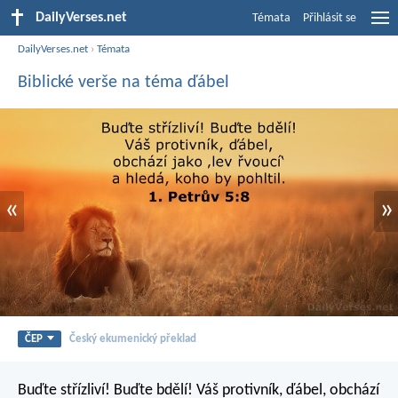
DailyVerses.net
Témata
Přihlásit se
DailyVerses.net
›
Témata
Biblické verše na téma ďábel
«
»
ČEP
Český ekumenický překlad
Buďte střízliví! Buďte bdělí! Váš protivník, ďábel, obchází