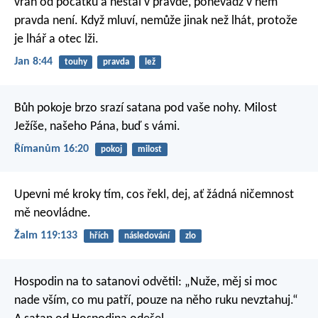
vrah od počátku a nestál v pravdě, poněvadž v něm
pravda není. Když mluví, nemůže jinak než lhát, protože
je lhář a otec lži.
Jan 8:44
touhy
pravda
lež
Bůh pokoje brzo srazí satana pod vaše nohy. Milost
Ježíše, našeho Pána, buď s vámi.
Římanům 16:20
pokoj
milost
Upevni mé kroky tím, cos řekl,
dej, ať žádná ničemnost
mě neovládne.
Žalm 119:133
hřích
následování
zlo
Hospodin na to satanovi odvětil: „Nuže, měj si moc
nade vším, co mu patří, pouze na něho ruku nevztahuj.“