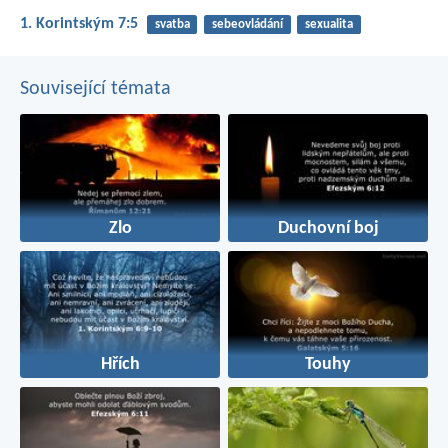
1. Korintským 7:5
svatba
sebeovládání
sexualita
Související témata
Zlo
Duchovní boj
Hřích
Touhy