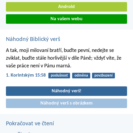
Android
Na vašem webu
Náhodný Biblický verš
A tak, moji milovaní bratří, buďte pevní, nedejte se
zviklat, buďte stále horlivější v díle Páně; vždyť víte, že
vaše práce není v Pánu marná.
1. Korintským 15:58
poslušnost
odměna
povzbuzení
Náhodný verš!
Náhodný verš s obrázkem
Pokračovat ve čtení