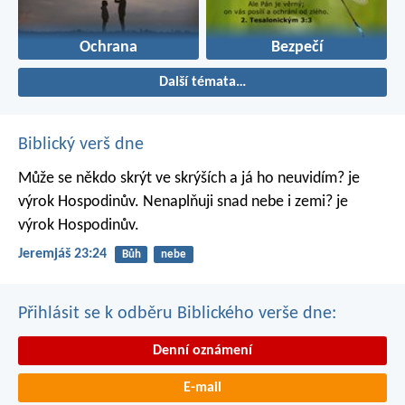
Ochrana
Bezpečí
Další témata…
Biblický verš dne
Může se někdo skrýt ve skrýších
a já ho neuvidím? je
výrok Hospodinův.
Nenaplňuji snad nebe i zemi? je
výrok Hospodinův.
Jeremjáš 23:24
Bůh
nebe
Přihlásit se k odběru Biblického verše dne:
Denní oznámení
E-mail