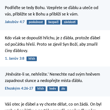
Podřiďte se tedy Bohu. Vzepřete se ďáblu a uteče od
vás, přibližte se k Bohu a přiblíží se k vám.
Jakubův 4:7
poslušnost
bezpečí
závislosti
Kdo však se dopouští hříchu, je z ďábla, protože ďábel
od počátku hřeší. Proto se zjevil Syn Boží, aby zmařil
činy ďáblovy.
1. Janův 3:8
hřích
‚Hněváte-li se, nehřešte.‘ Nenechte nad svým hněvem
zapadnout slunce a nedopřejte místa ďáblu.
Efezským 4:26-27
hřích
hněv
zlo
Váš otec je ďábel a vy chcete dělat, co on žádá. On byl