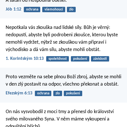
A satan od Hospodina odešel.
Jób 1:12
ochrana
všemohoucí
zlo
Nepotkala vás zkouška nad lidské síly. Bůh je věrný:
nedopustí, abyste byli podrobeni zkoušce, kterou byste
nemohli vydržet, nýbrž se zkouškou vám připraví i
východisko a dá vám sílu, abyste mohli obstát.
1. Korintským 10:13
spolehlivost
pokušení
závislosti
Proto vezměte na sebe plnou Boží zbroj, abyste se mohli
v den zlý postavit na odpor, všechno překonat a obstát.
Efezským 6:13
ochrana
zlo
pokušení
On nás vysvobodil z moci tmy a přenesl do království
svého milovaného Syna. V něm máme vykoupení a
odpuštění hříchů.