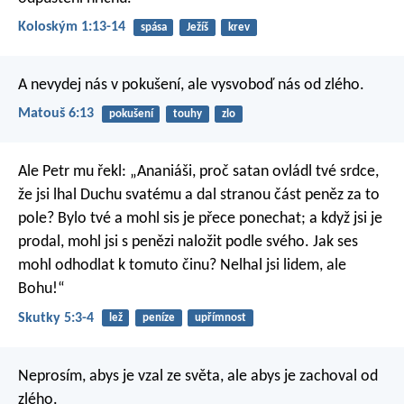
Koloským 1:13-14
spása
Ježíš
krev
A nevydej nás v pokušení, ale vysvoboď nás od zlého.
Matouš 6:13
pokušení
touhy
zlo
Ale Petr mu řekl: „Ananiáši, proč satan ovládl tvé srdce,
že jsi lhal Duchu svatému a dal stranou část peněz za to
pole? Bylo tvé a mohl sis je přece ponechat; a když jsi je
prodal, mohl jsi s penězi naložit podle svého. Jak ses
mohl odhodlat k tomuto činu? Nelhal jsi lidem, ale
Bohu!“
Skutky 5:3-4
lež
peníze
upřímnost
Neprosím, abys je vzal ze světa, ale abys je zachoval od
zlého.