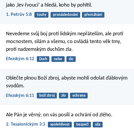
jako ‚lev řvoucí‘ a hledá, koho by pohltil.
1. Petrův 5:8
touhy
pronásledování
přemáhání
Nevedeme svůj boj proti lidským nepřátelům, ale proti
mocnostem, silám a všemu, co ovládá tento věk tmy,
proti nadzemským duchům zla.
Efezským 6:12
Duch
nebe
zlo
Oblečte plnou Boží zbroj, abyste mohli odolat ďáblovým
svodům.
Efezským 6:11
boží zbroj
zlo
ochrana
Ale Pán je věrný; on vás posílí a ochrání od zlého.
2. Tesalonickým 3:3
spolehlivost
bezpečí
síla