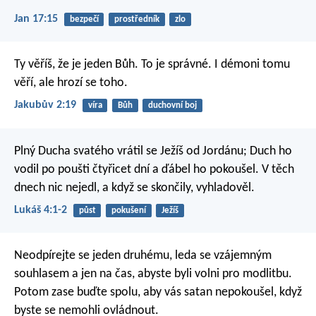
Jan 17:15
bezpečí
prostředník
zlo
Ty věříš, že je jeden Bůh. To je správné. I démoni tomu
věří, ale hrozí se toho.
Jakubův 2:19
víra
Bůh
duchovní boj
Plný Ducha svatého vrátil se Ježíš od Jordánu; Duch ho
vodil po poušti čtyřicet dní a ďábel ho pokoušel. V těch
dnech nic nejedl, a když se skončily, vyhladověl.
Lukáš 4:1-2
půst
pokušení
Ježíš
Neodpírejte se jeden druhému, leda se vzájemným
souhlasem a jen na čas, abyste byli volni pro modlitbu.
Potom zase buďte spolu, aby vás satan nepokoušel, když
byste se nemohli ovládnout.