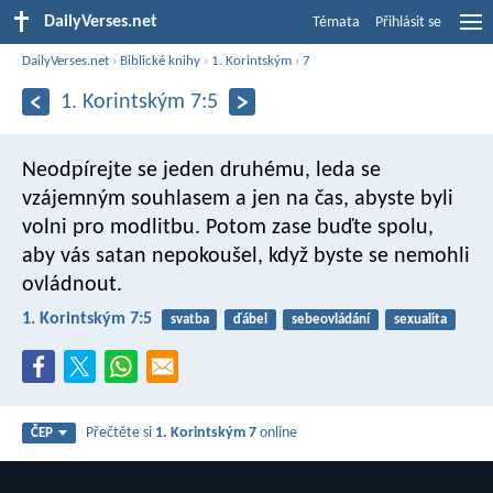
DailyVerses.net
Témata
Přihlásit se
DailyVerses.net
›
Biblické knihy
›
1. Korintským
›
7
1. Korintským 7:5
Neodpírejte se jeden druhému, leda se
vzájemným souhlasem a jen na čas, abyste byli
volni pro modlitbu. Potom zase buďte spolu,
aby vás satan nepokoušel, když byste se nemohli
ovládnout.
1. Korintským 7:5
svatba
ďábel
sebeovládání
sexualita
Přečtěte si
1. Korintským 7
online
ČEP