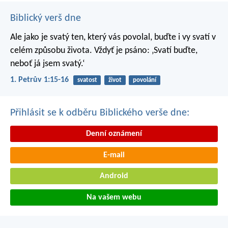
Biblický verš dne
Ale jako je svatý ten, který vás povolal, buďte i vy svatí v
celém způsobu života. Vždyť je psáno: ‚Svatí buďte,
neboť já jsem svatý.‘
1. Petrův 1:15-16
svatost
život
povolání
Přihlásit se k odběru Biblického verše dne:
Denní oznámení
E-mail
Android
Na vašem webu