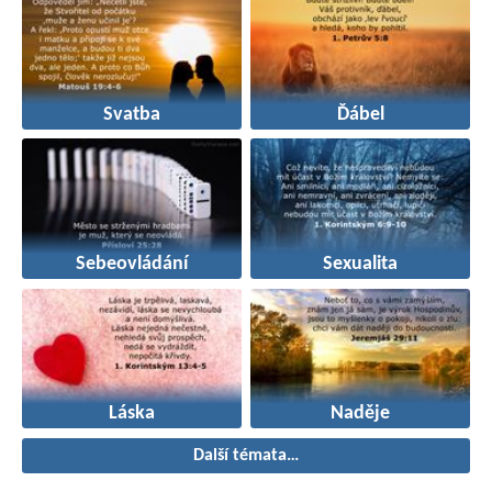
Svatba
Ďábel
Sebeovládání
Sexualita
Láska
Naděje
Další témata…