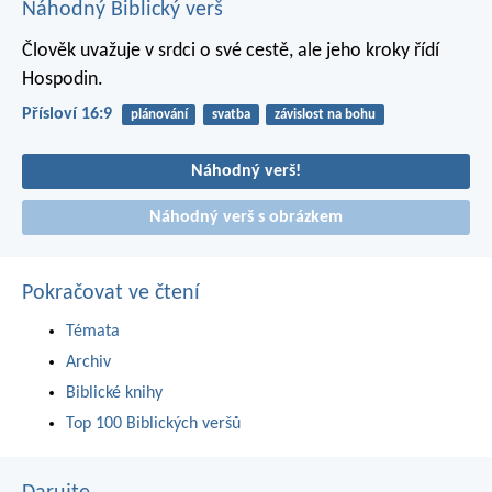
Náhodný Biblický verš
Člověk uvažuje v srdci o své cestě,
ale jeho kroky řídí
Hospodin.
Přísloví 16:9
plánování
svatba
závislost na bohu
Náhodný verš!
Náhodný verš s obrázkem
Pokračovat ve čtení
Témata
Archiv
Biblické knihy
Top 100 Biblických veršů