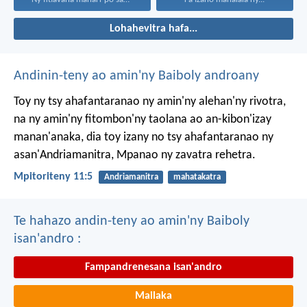
Lohahevitra hafa...
Andinin-teny ao amin'ny Baiboly androany
Toy ny tsy ahafantaranao ny amin'ny alehan'ny rivotra,
na ny amin'ny fitombon'ny taolana ao an-kibon'izay
manan'anaka, dia toy izany no tsy ahafantaranao ny
asan'Andriamanitra, Mpanao ny zavatra rehetra.
Mpitoriteny 11:5
Andriamanitra
mahatakatra
Te hahazo andin-teny ao amin'ny Baiboly
isan'andro :
Fampandrenesana isan'andro
Mailaka