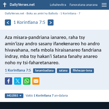
DailyVerses.net
Lohahevitra
Fanoratana anarana
DailyVerses.net
›
Boky ao amin'ny Baiboly
›
1 Korintiana
›
7
1 Korintiana 7:5
Aza misara-pandriana ianareo, raha tsy
amin'izay andro sasany ifanekenareo ho andro
hivavahana, nefa mbola hiraisanareo fandriana
indray, mba tsy hakan'i Satana fanahy anareo
noho ny tsi-faharetanareo.
1 Korintiana 7:5
fanambadiana
satana
fifehezan-tena
firaisana ara-nofo
Vakio
1 Korintiana 7
an-dalana
MG1865