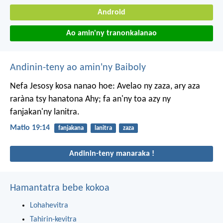
Android
Ao amin'ny tranonkalanao
Andinin-teny ao amin'ny Baiboly
Nefa Jesosy kosa nanao hoe: Avelao ny zaza, ary aza
raràna tsy hanatona Ahy; fa an'ny toa azy ny
fanjakan'ny lanitra.
Matio 19:14
fanjakana
lanitra
zaza
Andinin-teny manaraka !
Hamantatra bebe kokoa
Lohahevitra
Tahirin-kevitra