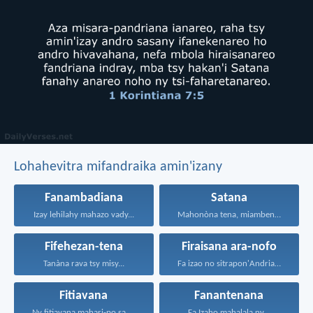
Lohahevitra mifandraika amin'izany
Fanambadiana
Satana
Izay lehilahy mahazo vady...
Mahonòna tena, miambena: fa...
Fifehezan-tena
Firaisana ara-nofo
Tanàna rava tsy misy...
Fa izao no sitrapon'Andriamanitra...
Fitiavana
Fanantenana
Ny fitiavana mahari-po sady...
Fa Izaho mahalala ny...