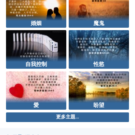
婚姻
魔鬼
自我控制
性慾
愛
盼望
更多主題...