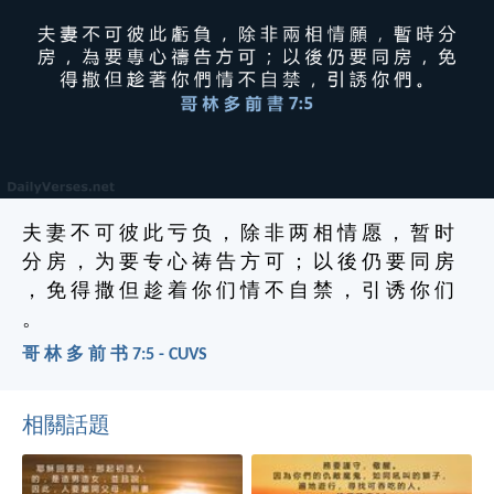
夫 妻 不 可 彼 此 亏 负 ， 除 非 两 相 情 愿 ， 暂 时
分 房 ， 为 要 专 心 祷 告 方 可 ； 以 後 仍 要 同 房
， 免 得 撒 但 趁 着 你 们 情 不 自 禁 ， 引 诱 你 们
。
哥 林 多 前 书 7:5 - CUVS
相關話題