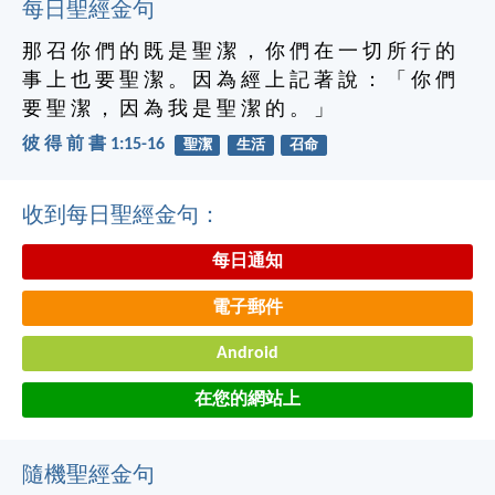
每日聖經金句
那 召 你 們 的 既 是 聖 潔 ， 你 們 在 一 切 所 行 的
事 上 也 要 聖 潔 。 因 為 經 上 記 著 說 ： 「 你 們
要 聖 潔 ， 因 為 我 是 聖 潔 的 。 」
彼 得 前 書 1:15-16
聖潔
生活
召命
收到每日聖經金句：
每日通知
電子郵件
Android
在您的網站上
隨機聖經金句