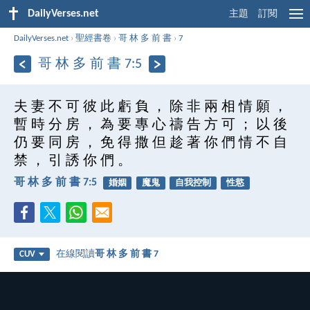
DailyVerses.net
主題
訂閱
DailyVerses.net
›
聖經書卷
›
哥 林 多 前 書
›
7
哥 林 多 前 書 7:5
夫 妻 不 可 彼 此 虧 負 ， 除 非 兩 相 情 願 ，
暫 時 分 房 ， 為 要 專 心 禱 告 方 可 ； 以 後
仍 要 同 房 ， 免 得 撒 但 趁 著 你 們 情 不 自
禁 ， 引 誘 你 們 。
哥 林 多 前 書 7:5
婚姻
魔鬼
自我控制
性慾
在線閱讀
哥 林 多 前 書 7
CUV