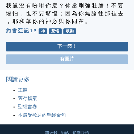
我 豈 沒 有 吩 咐 你 麼 ？ 你 當 剛 強 壯 膽 ！ 不 要
懼 怕 ， 也 不 要 驚 惶 ； 因 為 你 無 論 往 那 裡 去
， 耶 和 華 你 的 神 必 與 你 同 在 。
約 書 亞 記 1:9
神
恐懼
鼓勵
下一節！
有圖片
閱讀更多
主題
舊存檔案
聖經書卷
本最受歡迎的聖經金句
關於我
聯絡
私隱政策