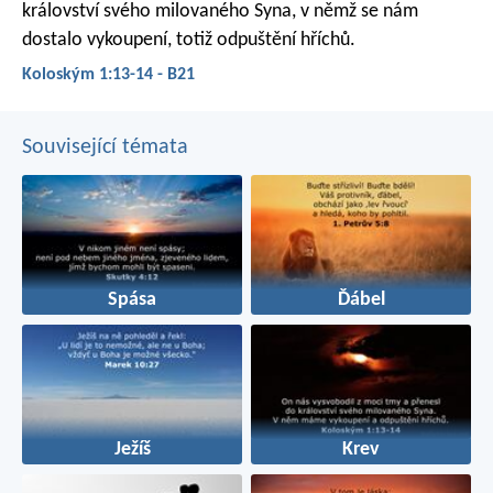
království svého milovaného Syna, v němž se nám
dostalo vykoupení, totiž odpuštění hříchů.
Koloským 1:13-14 - B21
Související témata
Spása
Ďábel
Ježíš
Krev