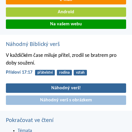
Android
Na vašem webu
Náhodný Biblický verš
V každičkém čase miluje přítel,
zrodil se bratrem pro
doby soužení.
Přísloví 17:17
přátelství
rodina
vztah
Náhodný verš!
Náhodný verš s obrázkem
Pokračovat ve čtení
Témata