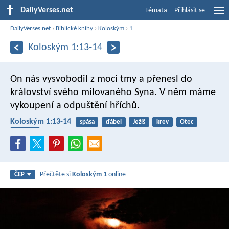
DailyVerses.net
Témata
Přihlásit se
DailyVerses.net
›
Biblické knihy
›
Koloským
›
1
Koloským 1:13-14
On nás vysvobodil z moci tmy a přenesl do
království svého milovaného Syna. V něm máme
vykoupení a odpuštění hříchů.
Koloským 1:13-14
spása
ďábel
Ježíš
krev
Otec
Spasitel
Přečtěte si
Koloským 1
online
ČEP