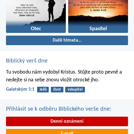
Otec
Spasitel
Další témata…
Biblický verš dne
Tu svobodu nám vydobyl Kristus. Stůjte proto pevně a
nedejte si na sebe znovu vložit otrocké jho.
Galatským 5:1
Ježíš
život
vykupitel
Přihlásit se k odběru Biblického verše dne:
Denní oznámení
E-mail