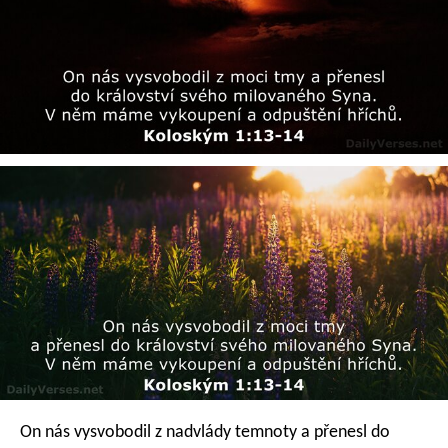
On nás vysvobodil z nadvlády temnoty a přenesl do