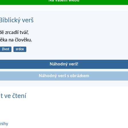
Na vašem webu
iblický verš
ě zrcadlí tvář,
věka na člověku.
život
srdce
Náhodný verš!
Náhodný verš s obrázkem
t ve čtení
knihy