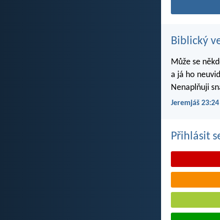
Biblický v
Může se někdo
a já ho neuvi
Nenaplňuji sn
Jeremjáš 23:24
Přihlásit 