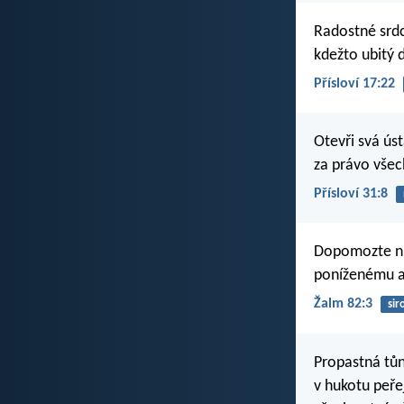
Radostné srdc
kdežto ubitý 
Přísloví 17:22
Otevři svá ús
za právo všec
Přísloví 31:8
Dopomozte nu
poníženému a
Žalm 82:3
sir
Propastná tůn
v hukotu peřej