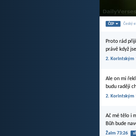
ČEP
Český e
Proto rád přij
právě když jse
2. Korintským 
Ale on mi řekl
budu raději c
2. Korintským 
Ač mé tělo i 
Bůh bude navě
Žalm 73:26
sí