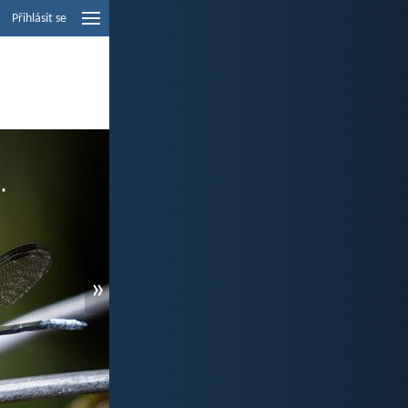
Přihlásit se
»