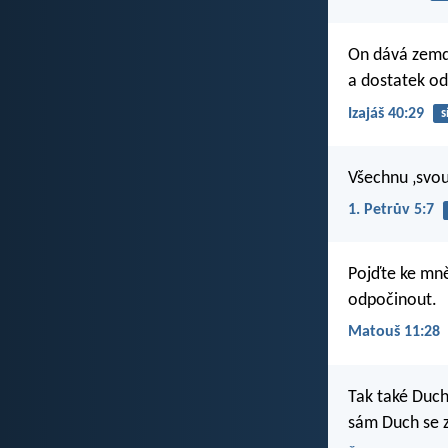
On dává zemd
a dostatek o
Izajáš 40:29
s
Všechnu ‚svou 
1. Petrův 5:7
Pojďte ke mně
odpočinout.
Matouš 11:28
Tak také Duch 
sám Duch se z