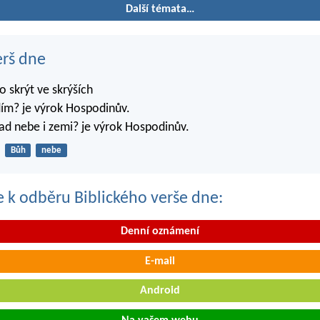
Další témata…
erš dne
 skrýt ve skrýších
dím? je výrok Hospodinův.
ad nebe i zemi? je výrok Hospodinův.
Bůh
nebe
se k odběru Biblického verše dne:
Denní oznámení
E-mail
Android