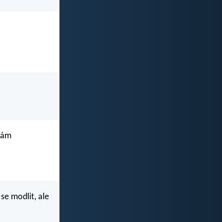
 dám
se modlit, ale