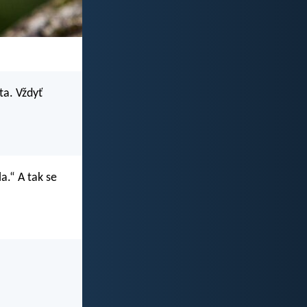
ta. Vždyť
a.“ A tak se