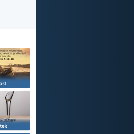
ost
tek