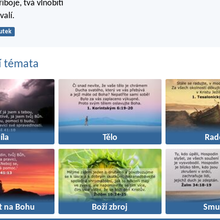
íboje, tvá vlnobití
valí.
utek
í témata
íla
Tělo
Rad
st na Bohu
Boží zbroj
Smu