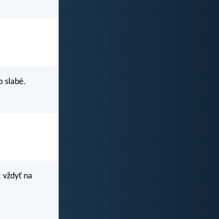
o slabé.
 vždyť na