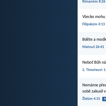
Římanům 8:26
Všecko mohu v 
Filipským 4:13
Bděte a modle
Matouš 26:41
Neboť Bůh nám
2. Timoteovi 1
Nemáme přece 
sobě zakusil 
Židům 4:15
h