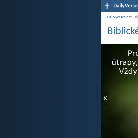
DailyVerse
DailyVerses.net
›
T
Biblick
«