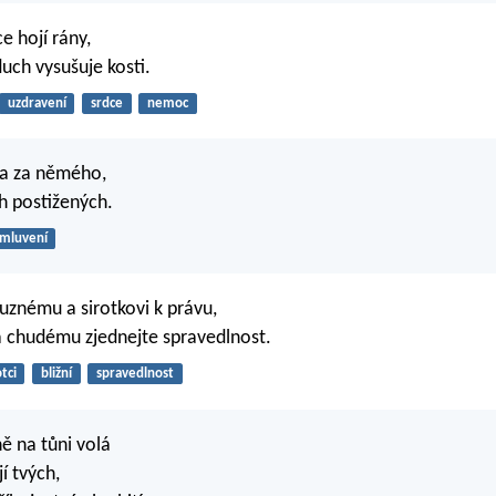
e hojí rány,
duch vysušuje kosti.
uzdravení
srdce
nemoc
ta za němého,
h postižených.
mluvení
znému a sirotkovi k právu,
 chudému zjednejte spravedlnost.
otci
bližní
spravedlnost
ě na tůni volá
í tvých,