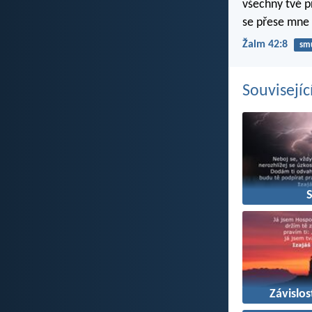
všechny tvé př
se přese mne 
Žalm 42:8
sm
Souvisejíc
S
Závislo