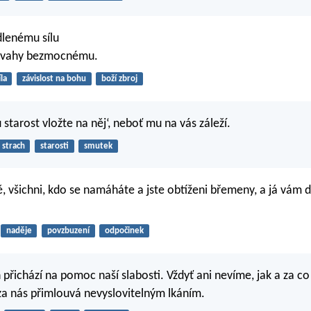
lenému sílu
dvahy bezmocnému.
íla
závislost na bohu
boží zbroj
starost vložte na něj‘, neboť mu na vás záleží.
strach
starosti
smutek
, všichni, kdo se namáháte a jste obtíženi břemeny, a já vám
naděje
povzbuzení
odpočinek
přichází na pomoc naší slabosti. Vždyť ani nevíme, jak a za co 
a nás přimlouvá nevyslovitelným lkáním.