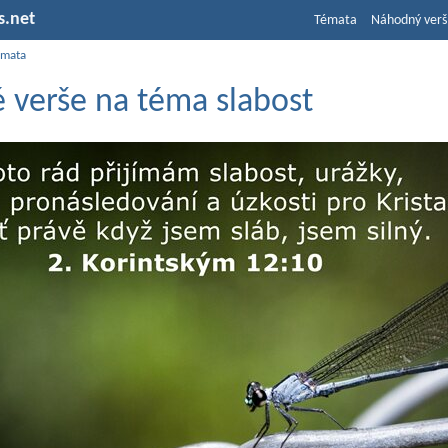
s.net
Témata
Náhodný verš
émata
é verše na téma slabost