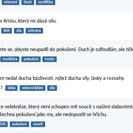
mluvení
Duch
modlitba
Kristu, který mi dává sílu.
Bůh
síla
ochrana
te se, abyste neupadli do pokušení. Duch je odhodlán, ale těl
modlitba
pokušení
touhy
 nedal ducha bázlivosti, nýbrž ducha síly, lásky a rozvahy.
:7
láska
sebeovládání
síla
velekněze, který není schopen mít soucit s našimi slabostmi;
všechna pokušení jako my, ale nedopustil se hříchu.
řích
pokušení
soucit