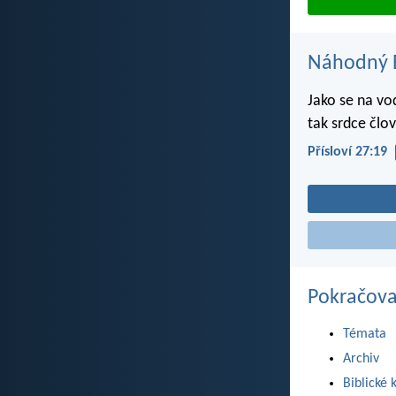
Náhodný B
Jako se na vod
tak srdce člo
Přísloví 27:19
Pokračova
Témata
Archiv
Biblické 