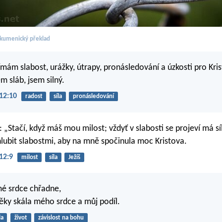
kumenický překlad
ímám slabost, urážky, útrapy, pronásledování a úzkosti pro Kris
m sláb, jsem silný.
12:10
radost
síla
pronásledování
: „Stačí, když máš mou milost; vždyť v slabosti se projeví má síl
hlubit slabostmi, aby na mně spočinula moc Kristova.
12:9
milost
síla
Ježíš
mé srdce chřadne,
ky skála mého srdce a můj podíl.
la
život
závislost na bohu