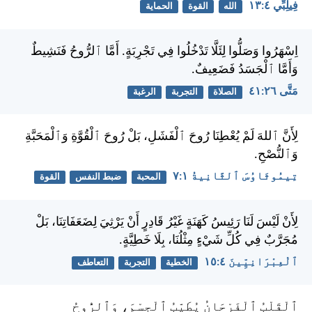
فِيلِبِّي ٤:‏١٣
الله
القوة
الحماية
اِسْهَرُوا وَصَلُّوا لِئَلَّا تَدْخُلُوا فِي تَجْرِبَةٍ. أَمَّا ٱلرُّوحُ فَنَشِيطٌ
وَأَمَّا ٱلْجَسَدُ فَضَعِيفٌ.
مَتَّى ٢٦:‏٤١
الصلاة
التجربة
الرغبة
لِأَنَّ ٱللهَ لَمْ يُعْطِنَا رُوحَ ٱلْفَشَلِ، بَلْ رُوحَ ٱلْقُوَّةِ وَٱلْمَحَبَّةِ
وَٱلنُّصْحِ.
تِيمُوثَاوُسَ ٱلثَّانِيةُ ١:‏٧
المحبة
ضبط النفس
القوة
لِأَنْ لَيْسَ لَنَا رَئِيسُ كَهَنَةٍ غَيْرُ قَادِرٍ أَنْ يَرْثِيَ لِضَعَفَاتِنَا، بَلْ
مُجَرَّبٌ فِي كُلِّ شَيْءٍ مِثْلُنَا، بِلَا خَطِيَّةٍ.
ٱلْعِبْرَانِيِّينَ ٤:‏١٥
الخطية
التجربة
التعاطف
ٱلْقَلْبُ ٱلْفَرْحَانُ يُطَيِّبُ ٱلْجِسْمَ، وَٱلرُّوحُ