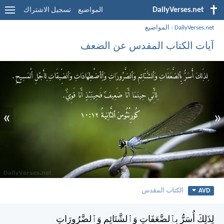
DailyVerses.net
المواضيع
تسجيل الاشتراك
DailyVerses.net
›
المواضيع
آيات الكتاب المقدس عن الضعف
»
«
AVD
الكتاب المقدس
لِذَلِكَ أُسَرُّ بِٱلضَّعَفَاتِ وَٱلشَّتَائِمِ وَٱلضَّرُورَاتِ