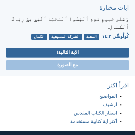
ايات مختارة
وَعَلَى جَمِيعِ هَذِهِ ٱلْبَسُوا ٱلْمَحَبَّةَ ٱلَّتِي هِيَ رِبَاطُ
ٱلْكَمَالِ.
كُولُوسِّي ٣:‏١٤
المحبة
الشركة المسيحية
الكمال
الاية التالية!
مع الصورة
اقرأ اكثر
المواضيع
ارشيف
اسفار الكتاب المقدس
أكثر اية كتابية مستخدمة