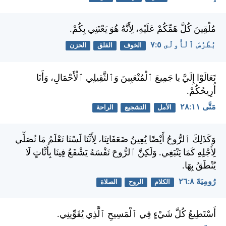
مُلْقِينَ كُلَّ هَمِّكُمْ عَلَيْهِ، لِأَنَّهُ هُوَ يَعْتَنِي بِكُمْ.
بُطْرُسَ ٱلْأُولَى ٥:‏٧
الخوف
القلق
الحزن
تَعَالَوْا إِلَيَّ يا جَمِيعَ ٱلْمُتْعَبِينَ وَٱلثَّقِيلِي ٱلْأَحْمَالِ، وَأَنَا
أُرِيحُكُمْ.
مَتَّى ١١:‏٢٨
الأمل
التشجيع
الراحة
وَكَذَلِكَ ٱلرُّوحُ أَيْضًا يُعِينُ ضَعَفَاتِنَا، لِأَنَّنَا لَسْنَا نَعْلَمُ مَا نُصَلِّي
لِأَجْلِهِ كَمَا يَنْبَغِي. وَلَكِنَّ ٱلرُّوحَ نَفْسَهُ يَشْفَعُ فِينَا بِأَنَّاتٍ لَا
يُنْطَقُ بِهَا.
رُومِيَةَ ٨:‏٢٦
الكلام
الروح
الصلاة
أَسْتَطِيعُ كُلَّ شَيْءٍ فِي ٱلْمَسِيحِ ٱلَّذِي يُقَوِّينِي.