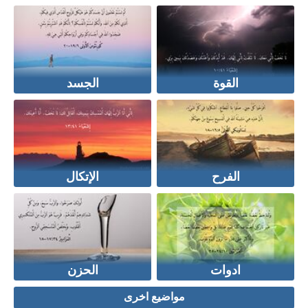
القوة
الجسد
الفرح
الإتكال
ادوات
الحزن
مواضيع اخرى