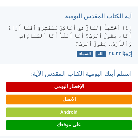
آية الكتاب المقدس اليومية
إِذَا ٱخْتَبَأَ إِنْسَانٌ فِي أَمَاكِنَ مُسْتَتِرَةٍ أَفَمَا أَرَاهُ
أَنَا، يَقُولُ ٱلرَّبُّ؟ أَمَا أَمْلَأُ أَنَا ٱلسَّمَاوَاتِ
وَٱلْأَرْضَ، يَقُولُ ٱلرَّبُّ؟
إِرْمِيَا ٢٣:‏٢٤
الله
السماء
استلم أيتك اليومية الكتاب المقدس الآية:
الإخطار اليومي
الايميل
Android
على موقعك