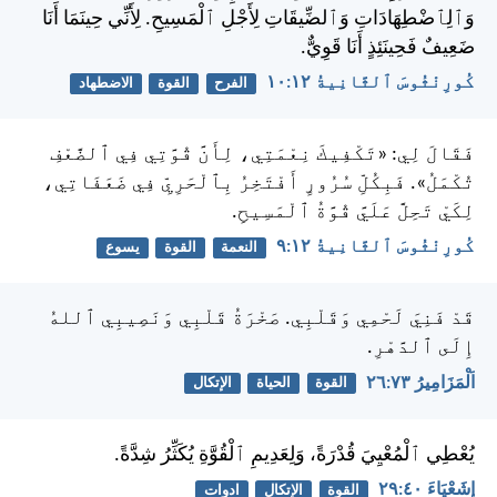
وَٱلِٱضْطِهَادَاتِ وَٱلضِّيقَاتِ لِأَجْلِ ٱلْمَسِيحِ. لِأَنِّي حِينَمَا أَنَا
ضَعِيفٌ فَحِينَئِذٍ أَنَا قَوِيٌّ.
كُورِنْثُوسَ ٱلثَّانِيةُ ١٢:‏١٠
الفرح
القوة
الاضطهاد
فَقَالَ لِي: «تَكْفِيكَ نِعْمَتِي، لِأَنَّ قُوَّتِي فِي ٱلضَّعْفِ
تُكْمَلُ». فَبِكُلِّ سُرُورٍ أَفْتَخِرُ بِٱلْحَرِيِّ فِي ضَعَفَاتِي،
لِكَيْ تَحِلَّ عَلَيَّ قُوَّةُ ٱلْمَسِيحِ.
كُورِنْثُوسَ ٱلثَّانِيةُ ١٢:‏٩
النعمة
القوة
يسوع
قَدْ فَنِيَ لَحْمِي وَقَلْبِي. صَخْرَةُ قَلْبِي وَنَصِيبِي ٱللهُ
إِلَى ٱلدَّهْرِ.
اَلْمَزَامِيرُ ٧٣:‏٢٦
القوة
الحياة
الإتكال
يُعْطِي ٱلْمُعْيِيَ قُدْرَةً، وَلِعَدِيمِ ٱلْقُوَّةِ يُكَثِّرُ شِدَّةً.
إِشَعْيَاءَ ٤٠:‏٢٩
القوة
الإتكال
ادوات