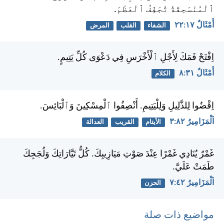
ٱلْمُنْسَحِقَةُ تُجَفِّفُ ٱلْعَظْمَ.
أَمْثَالٌ ١٧:‏٢٢
الشفاء
القلب
المرض
اِفْتَحْ فَمَكَ لِأَجْلِ ٱلْأَخْرَسِ فِي دَعْوَى كُلِّ يَتِيمٍ.
أَمْثَالٌ ٣١:‏٨
الكلام
اِقْضُوا لِلذَّلِيلِ وَلِلْيَتِيمِ. أَنْصِفُوا ٱلْمِسْكِينَ وَٱلْبَائِسَ.
اَلْمَزَامِيرُ ٨٢:‏٣
الأيتام
القريب
العدالة
غَمْرٌ يُنَادِي غَمْرًا عِنْدَ صَوْتِ مَيَازِيبِكَ. كُلُّ تَيَّارَاتِكَ وَلُجَجِكَ
طَمَتْ عَلَيَّ.
اَلْمَزَامِيرُ ٤٢:‏٧
الحزن
مواضيع ذات صلة