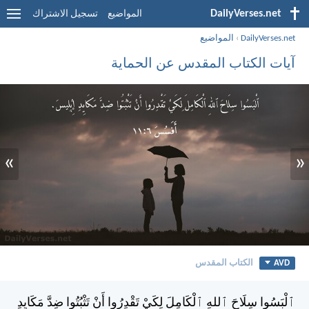
DailyVerses.net
المواضيع
تسجيل الاشتراك
DailyVerses.net
›
المواضيع
آيات الكتاب المقدس عن الحماية
»
«
AVD
الكتاب المقدس
ٱلْبَسُوا سِلَاحَ ٱللهِ ٱلْكَامِلَ لِكَيْ تَقْدِرُوا أَنْ تَثْبُتُوا ضِدَّ مَكَايِدِ