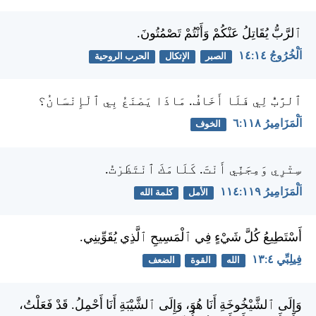
ٱلرَّبُّ يُقَاتِلُ عَنْكُمْ وَأَنْتُمْ تَصْمُتُونَ.
اَلْخُرُوجُ ١٤:‏١٤
الصبر
الإتكال
الحرب الروحية
ٱلرَّبُّ لِي فَلَا أَخَافُ. مَاذَا يَصْنَعُ بِي ٱلْإِنْسَانُ؟
اَلْمَزَامِيرُ ١١٨:‏٦
الخوف
سِتْرِي وَمِجَنِّي أَنْتَ. كَلَامَكَ ٱنْتَظَرْتُ.
اَلْمَزَامِيرُ ١١٩:‏١١٤
الأمل
كلمة الله
أَسْتَطِيعُ كُلَّ شَيْءٍ فِي ٱلْمَسِيحِ ٱلَّذِي يُقَوِّينِي.
فِيلِبِّي ٤:‏١٣
الله
القوة
الضعف
وَإِلَى ٱلشَّيْخُوخَةِ أَنَا هُوَ، وَإِلَى ٱلشَّيْبَةِ أَنَا أَحْمِلُ. قَدْ فَعَلْتُ،