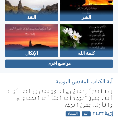
الشر
الثقة
كلمة الله
الإتكال
مواضيع اخرى
آية الكتاب المقدس اليومية
إِذَا ٱخْتَبَأَ إِنْسَانٌ فِي أَمَاكِنَ مُسْتَتِرَةٍ أَفَمَا أَرَاهُ
أَنَا، يَقُولُ ٱلرَّبُّ؟ أَمَا أَمْلَأُ أَنَا ٱلسَّمَاوَاتِ
وَٱلْأَرْضَ، يَقُولُ ٱلرَّبُّ؟
إِرْمِيَا ٢٣:‏٢٤
الله
السماء