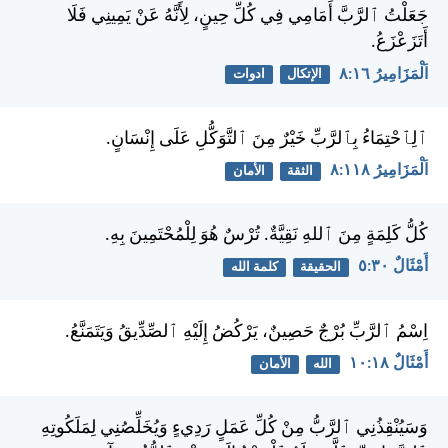
جَعَلْتُ ٱلرَّبَّ أَمَامِي فِي كُلِّ حِينٍ، لِأَنَّهُ عَنْ يَمِينِي فَلَا
أَتَزَعْزَعُ.
اَلْمَزَامِيرُ ١٦:‏٨
الإتكال
ادوات
ٱلِٱحْتِمَاءُ بِٱلرَّبِّ خَيْرٌ مِنَ ٱلتَّوَكُّلِ عَلَى إِنْسَانٍ.
اَلْمَزَامِيرُ ١١٨:‏٨
الثقة
الأمان
كُلُّ كَلِمَةٍ مِنَ ٱللهِ نَقِيَّةٌ. تُرْسٌ هُوَ لِلْمُحْتَمِينَ بِهِ.
أَمْثَالٌ ٣٠:‏٥
الحقيقة
كلمة الله
اِسْمُ ٱلرَّبِّ بُرْجٌ حَصِينٌ، يَرْكُضُ إِلَيْهِ ٱلصِّدِّيقُ وَيَتَمَنَّعُ.
أَمْثَالٌ ١٨:‏١٠
الله
الأمان
وَسَيُنْقِذُنِي ٱلرَّبُّ مِنْ كُلِّ عَمَلٍ رَدِيءٍ وَيُخَلِّصُنِي لِمَلَكُوتِهِ