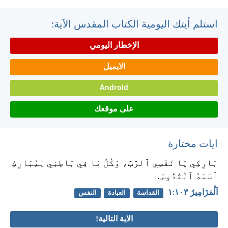
استلم أيتك اليومية الكتاب المقدس الآية:
الإخطار اليومي
الايميل
Android
على موقعك
ايات مختارة
بَارِكِي يَا نَفْسِي ٱلرَّبَّ، وَكُلُّ مَا فِي بَاطِنِي لِيُبَارِكِ
ٱسْمَهُ ٱلْقُدُّوسَ.
اَلْمَزَامِيرُ ١٠٣:‏١
القداسة
العبادة
النفس
الاية التالية!