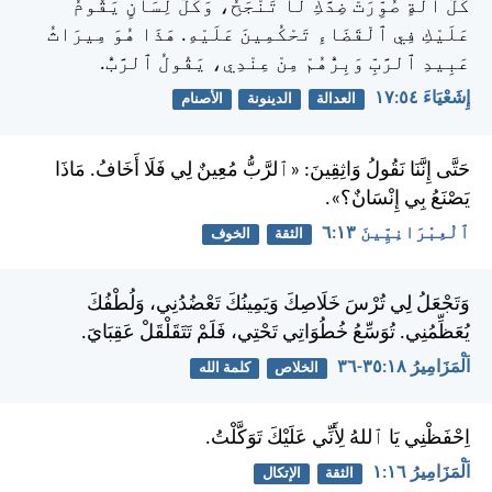
كُلُّ آلَةٍ صُوِّرَتْ ضِدَّكِ لَا تَنْجَحُ، وَكُلُّ لِسَانٍ يَقُومُ
عَلَيْكِ فِي ٱلْقَضَاءِ تَحْكُمِينَ عَلَيْهِ. هَذَا هُوَ مِيرَاثُ
عَبِيدِ ٱلرَّبِّ وَبِرُّهُمْ مِنْ عِنْدِي، يَقُولُ ٱلرَّبُّ.
إِشَعْيَاءَ ٥٤:‏١٧
العدالة
الدينونة
الأصنام
حَتَّى إِنَّنَا نَقُولُ وَاثِقِينَ: «ٱلرَّبُّ مُعِينٌ لِي فَلَا أَخَافُ. مَاذَا
يَصْنَعُ بِي إِنْسَانٌ؟».
ٱلْعِبْرَانِيِّينَ ١٣:‏٦
الثقة
الخوف
وَتَجْعَلُ لِي تُرْسَ خَلَاصِكَ وَيَمِينُكَ تَعْضُدُنِي، وَلُطْفُكَ
يُعَظِّمُنِي. تُوَسِّعُ خُطُوَاتِي تَحْتِي، فَلَمْ تَتَقَلْقَلْ عَقِبَايَ.
اَلْمَزَامِيرُ ١٨:‏٣٥-‏٣٦
الخلاص
كلمة الله
اِحْفَظْنِي يَا ٱللهُ لِأَنِّي عَلَيْكَ تَوَكَّلْتُ.
اَلْمَزَامِيرُ ١٦:‏١
الثقة
الإتكال