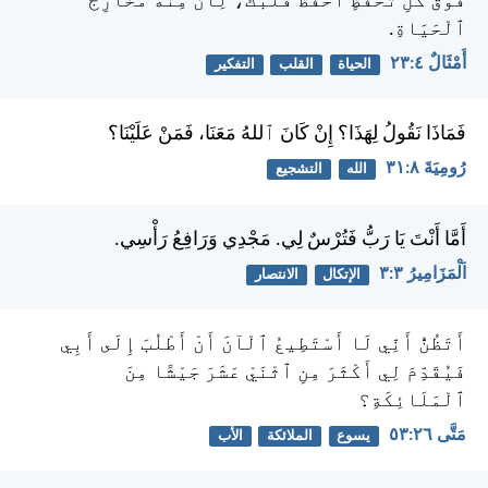
فَوْقَ كُلِّ تَحَفُّظٍ ٱحْفَظْ قَلْبَكَ، لِأَنَّ مِنْهُ مَخَارِجَ
ٱلْحَيَاةِ.
أَمْثَالٌ ٤:‏٢٣
الحياة
القلب
التفكير
فَمَاذَا نَقُولُ لِهَذَا؟ إِنْ كَانَ ٱللهُ مَعَنَا، فَمَنْ عَلَيْنَا؟
رُومِيَةَ ٨:‏٣١
الله
التشجيع
أَمَّا أَنْتَ يَا رَبُّ فَتُرْسٌ لِي. مَجْدِي وَرَافِعُ رَأْسِي.
اَلْمَزَامِيرُ ٣:‏٣
الإتكال
الانتصار
أَتَظُنُّ أَنِّي لَا أَسْتَطِيعُ ٱلْآنَ أَنْ أَطْلُبَ إِلَى أَبِي
فَيُقَدِّمَ لِي أَكْثَرَ مِنِ ٱثْنَيْ عَشَرَ جَيْشًا مِنَ
ٱلْمَلَائِكَةِ؟
مَتَّى ٢٦:‏٥٣
يسوع
الملائكة
الأب