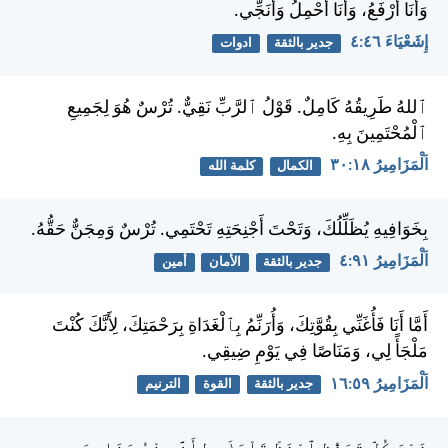
وَأَنَا أَرْفَعُ، وَأَنَا أَحْمِلُ وَأُنَجِّي.
إِشَعْيَاءَ ٤٦:‏٤
جدير بالثقة
ادوات
ٱللهُ طَرِيقُهُ كَامِلٌ. قَوْلُ ٱلرَّبِّ نَقِيٌّ. تُرْسٌ هُوَ لِجَمِيعِ
ٱلْمُحْتَمِينَ بِهِ.
اَلْمَزَامِيرُ ١٨:‏٣٠
الكمال
كلمة الله
بِخَوَافِيهِ يُظَلِّلُكَ، وَتَحْتَ أَجْنِحَتِهِ تَحْتَمِي. تُرْسٌ وَمِجَنٌّ حَقُّهُ.
اَلْمَزَامِيرُ ٩١:‏٤
جدير بالثقة
الأمان
أمين
أَمَّا أَنَا فَأُغَنِّي بِقُوَّتِكَ، وَأُرَنِّمُ بِٱلْغَدَاةِ بِرَحْمَتِكَ، لِأَنَّكَ كُنْتَ
مَلْجَأً لِي، وَمَنَاصًا فِي يَوْمِ ضِيقِي.
اَلْمَزَامِيرُ ٥٩:‏١٦
جدير بالثقة
القوة
الترنيم