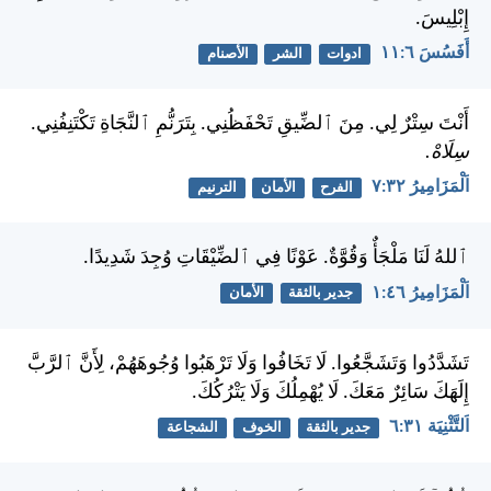
إِبْلِيسَ.
أَفَسُسَ ٦:‏١١
ادوات
الشر
الأصنام
أَنْتَ سِتْرٌ لِي. مِنَ ٱلضِّيقِ تَحْفَظُنِي. بِتَرَنُّمِ ٱلنَّجَاةِ تَكْتَنِفُنِي.
سِلَاهْ.
اَلْمَزَامِيرُ ٣٢:‏٧
الفرح
الأمان
الترنيم
ٱللهُ لَنَا مَلْجَأٌ وَقُوَّةٌ. عَوْنًا فِي ٱلضِّيْقَاتِ وُجِدَ شَدِيدًا.
اَلْمَزَامِيرُ ٤٦:‏١
جدير بالثقة
الأمان
تَشَدَّدُوا وَتَشَجَّعُوا. لَا تَخَافُوا وَلَا تَرْهَبُوا وُجُوهَهُمْ، لِأَنَّ ٱلرَّبَّ
إِلَهَكَ سَائِرٌ مَعَكَ. لَا يُهْمِلُكَ وَلَا يَتْرُكُكَ.
اَلتَّثْنِيَة ٣١:‏٦
جدير بالثقة
الخوف
الشجاعة