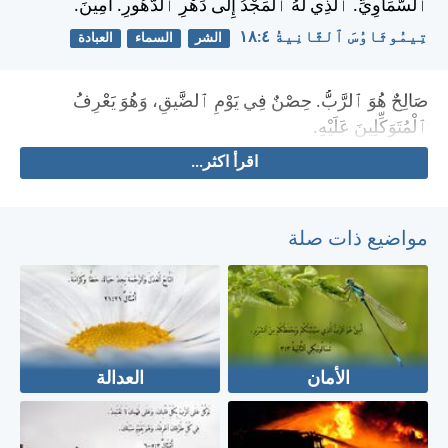
ٱلسَّمَاوِيِّ. ٱلَّذِي لَهُ ٱلْمَجْدُ إِلَى دَهْرِ ٱلدُّهُورِ. آمِينَ.
تِيمُوثَاوُسَ ٱلثَّانِيةُ ٤:‏١٨
الشر
السماء
العبادة
صَالِحٌ هُوَ ٱلرَّبُّ. حِصْنٌ فِي يَوْمِ ٱلضَّيقِ، وَهُوَ يَعْرِفُ
ٱلْمُتَوَكِّلِينَ عَلَيْهِ.
اقرأ اكثر...
مواضيع ذات صلة
الأمان
العدالة