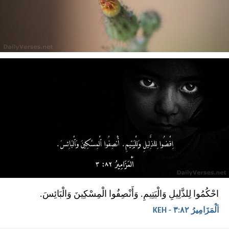
احْكُمُوا لِلذَّلِيلِ وَالْيَتِيمِ. وَأَنْصِفُوا الْمِسْكِينَ وَالْبَائِسَ.
اَلْمَزَامِيرُ ٨٢:‏٣ - KEH