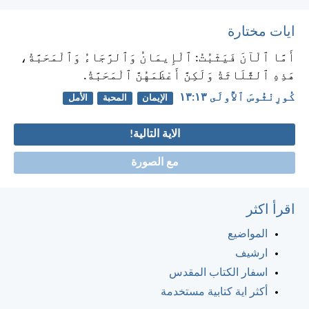
ايات مختارة
أَمَّا ٱلْآنَ فَيَثْبُتُ: ٱلْإِيمَانُ وَٱلرَّجَاءُ وَٱلْمَحَبَّةُ،
هَذِهِ ٱلثَّلَاثَةُ وَلَكِنَّ أَعْظَمَهُنَّ ٱلْمَحَبَّةُ.
كُورِنْثُوسَ ٱلأُولَى ١٣:‏١٣
الإيمان
المحبة
الأمل
الاية التالية!
مع الصورة
اقرأ اكثر
المواضيع
ارشيف
اسفار الكتاب المقدس
أكثر اية كتابية مستخدمة