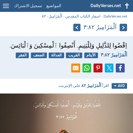
DailyVerses.net
المواضيع
تسجيل الاشتراك
DailyVerses.net
›
اسفار الكتاب المقدس
›
اَلْمَزَامِيرُ
›
٨٢
اَلْمَزَامِيرُ ٨٢:‏٣
اِقْضُوا لِلذَّلِيلِ وَلِلْيَتِيمِ. أَنْصِفُوا ٱلْمِسْكِينَ وَٱلْبَائِسَ.
اَلْمَزَامِيرُ ٨٢:‏٣
الأيتام
القريب
العدالة
الضعف
الفقر
اقرأ
اَلْمَزَامِيرُ ٨٢
على الإنترنت
AVD