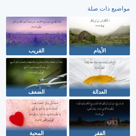
مواضيع ذات صلة
الأيتام
القريب
العدالة
الضعف
الفقر
المحبة