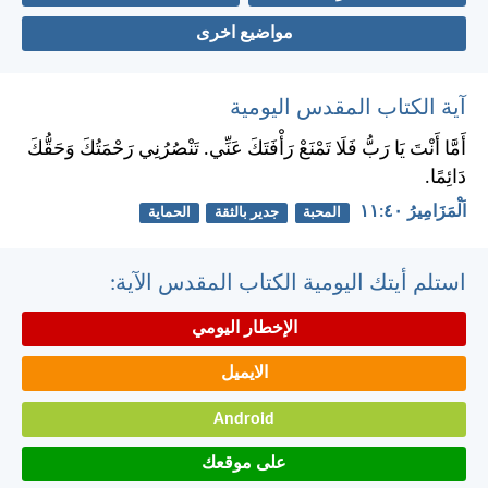
مواضيع اخرى
آية الكتاب المقدس اليومية
أَمَّا أَنْتَ يَا رَبُّ فَلَا تَمْنَعْ رَأْفَتَكَ عَنِّي. تَنْصُرُنِي رَحْمَتُكَ وَحَقُّكَ
دَائِمًا.
اَلْمَزَامِيرُ ٤٠:‏١١
المحبة
جدير بالثقة
الحماية
استلم أيتك اليومية الكتاب المقدس الآية:
الإخطار اليومي
الايميل
Android
على موقعك