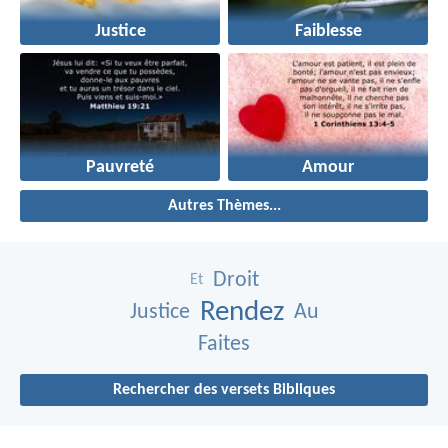
Justice
Faiblesse
Pauvreté
Amour
Autres Thèmes...
Droit
Et
Rendez
Justice
Au
Faites
Rechercher des versets Bibliques