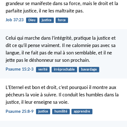
grandeur se manifeste dans sa force,
mais le droit et la
parfaite justice, il ne les maltraite pas.
Job 37:23
Dieu
justice
force
Celui qui marche dans l’intégrité, pratique la justice
et
dit ce qu’il pense vraiment.
Il ne calomnie pas avec sa
langue,
il ne fait pas de mal à son semblable,
et il ne
jette pas le déshonneur sur son prochain.
Psaume 15:2-3
verité
irréprochable
bavardage
L’Eternel est bon et droit,
c’est pourquoi il montre aux
pécheurs la voie à suivre.
Il conduit les humbles dans la
justice,
il leur enseigne sa voie.
Psaume 25:8-9
justice
humilité
apprendre