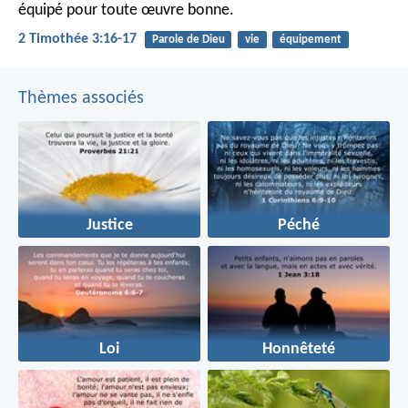
équipé pour toute œuvre bonne.
2 Timothée 3:16-17
Parole de Dieu
vie
équipement
Thèmes associés
Justice
Péché
Loi
Honnêteté