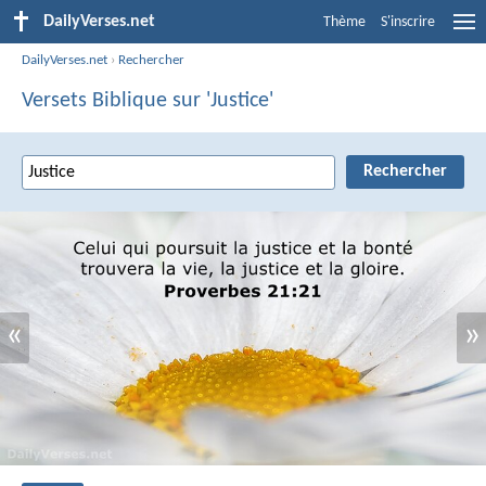
DailyVerses.net
Thème
S'inscrire
DailyVerses.net
›
Rechercher
Versets Biblique sur 'Justice'
«
»