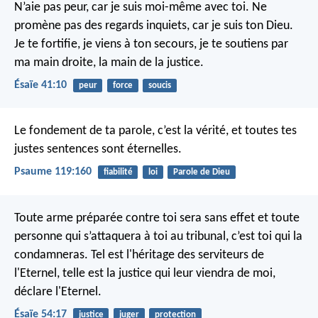
N’aie pas peur, car je suis moi-même avec toi.
Ne
promène pas des regards inquiets, car je suis ton Dieu.
Je te fortifie, je viens à ton secours,
je te soutiens par
ma main droite, la main de la justice.
Ésaïe 41:10
peur
force
soucis
Le fondement de ta parole, c’est la vérité,
et toutes tes
justes sentences sont éternelles.
Psaume 119:160
fiabilité
loi
Parole de Dieu
Toute arme préparée contre toi sera sans effet
et toute
personne qui s’attaquera à toi au tribunal,
c’est toi qui la
condamneras.
Tel est l'héritage des serviteurs de
l'Eternel,
telle est la justice qui leur viendra de moi,
déclare l'Eternel.
Ésaïe 54:17
justice
juger
protection