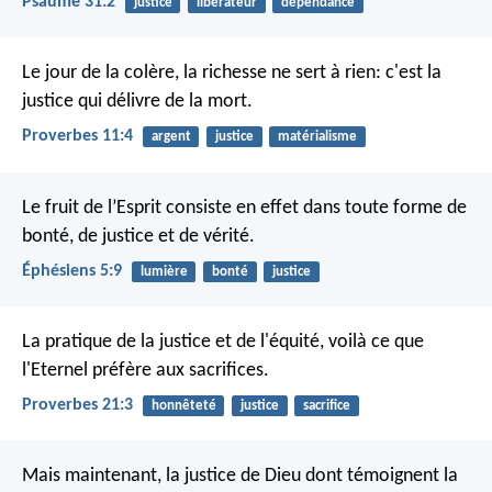
Psaume 31:2
justice
libérateur
dépendance
Le jour de la colère, la richesse ne sert à rien:
c'est la
justice qui délivre de la mort.
Proverbes 11:4
argent
justice
matérialisme
Le fruit de l’Esprit consiste en effet dans toute forme de
bonté, de justice et de vérité.
Éphésiens 5:9
lumière
bonté
justice
La pratique de la justice et de l'équité,
voilà ce que
l'Eternel préfère aux sacrifices.
Proverbes 21:3
honnêteté
justice
sacrifice
Mais maintenant, la justice de Dieu dont témoignent la