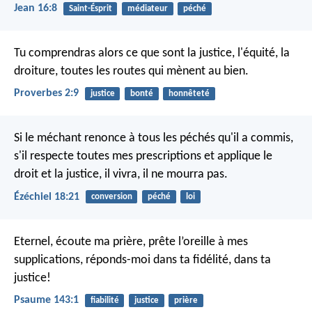
Jean 16:8
Saint-Ésprit
médiateur
péché
Tu comprendras alors ce que sont la justice, l'équité,
la
droiture, toutes les routes qui mènent au bien.
Proverbes 2:9
justice
bonté
honnêteté
Si le méchant renonce à tous les péchés qu'il a commis,
s'il respecte toutes mes prescriptions et applique le
droit et la justice, il vivra, il ne mourra pas.
Ézéchiel 18:21
conversion
péché
loi
Eternel, écoute ma prière,
prête l’oreille à mes
supplications,
réponds-moi dans ta fidélité,
dans ta
justice!
Psaume 143:1
fiabilité
justice
prière