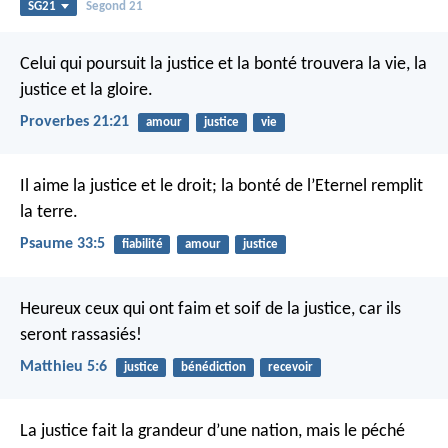
SG21
Segond 21
Celui qui poursuit la justice et la bonté
trouvera la vie, la
justice et la gloire.
Proverbes 21:21
amour
justice
vie
Il aime la justice et le droit;
la bonté de l’Eternel remplit
la terre.
Psaume 33:5
fiabilité
amour
justice
Heureux ceux qui ont faim et soif de la justice, car ils
seront rassasiés!
Matthieu 5:6
justice
bénédiction
recevoir
La justice fait la grandeur d’une nation,
mais le péché