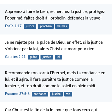
Apprenez à faire le bien, recherchez la justice,
protégez
l'opprimé,
faites droit à l'orphelin,
défendez la veuve!
Ésaïe 1:17
justice
prochain
veuves
Je ne rejette pas la grâce de Dieu; en effet, si la justice
s'obtient par la loi, alors Christ est mort pour rien.
Galates 2:21
grâce
justice
loi
Recommande ton sort à l’Eternel,
mets ta confiance en
lui, et il agira:
il fera paraître ta justice comme la
lumière,
et ton droit comme le soleil en plein midi.
Psaume 37:5-6
confiance
justice
vie
Car Christ est la fin de la loi pour que tous ceux qui