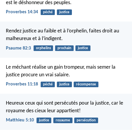
est le déshonneur des peuples.
Proverbes 14:34
péché
justice
Rendez justice au faible et à l’orphelin,
faites droit au
malheureux et à l’indigent.
Psaume 82:3
orphelins
prochain
justice
Le méchant réalise un gain trompeur,
mais semer la
justice procure un vrai salaire.
Proverbes 11:18
péché
justice
récompense
Heureux ceux qui sont persécutés pour la justice,
car le
royaume des cieux leur appartient!
Matthieu 5:10
justice
royaume
persécution