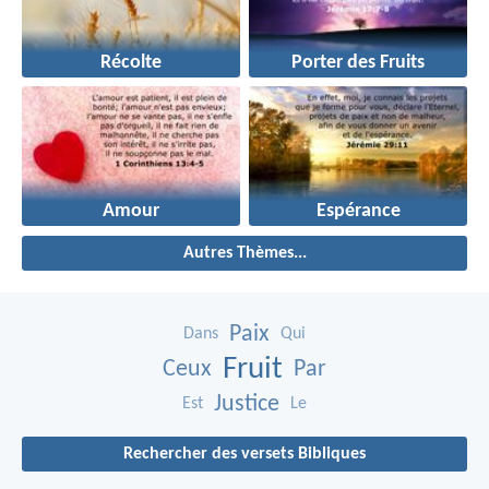
Récolte
Porter des Fruits
Amour
Espérance
Autres Thèmes...
Paix
Dans
Qui
Fruit
Ceux
Par
Justice
Est
Le
Rechercher des versets Bibliques