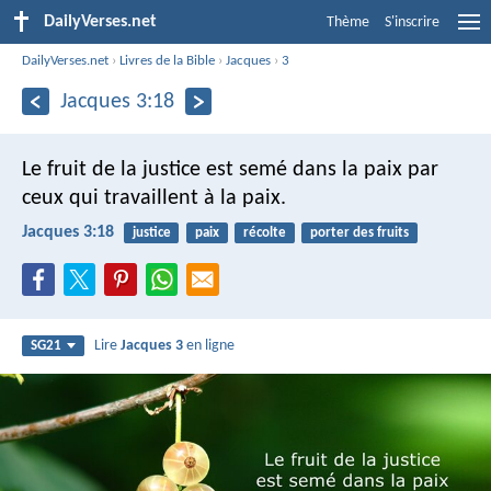
DailyVerses.net
Thème
S'inscrire
DailyVerses.net
›
Livres de la Bible
›
Jacques
›
3
Jacques 3:18
Le fruit de la justice est semé dans la paix par
ceux qui travaillent à la paix.
Jacques 3:18
justice
paix
récolte
porter des fruits
Lire
Jacques 3
en ligne
SG21