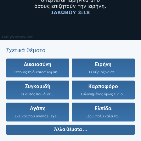
Σχετικά θέματα
Δικαιοσύνη
Ειρήνη
Όποιος τη δικαιοσύνη ακολουθεί...
Ο Κύριος να σε...
Συγκομιδή
Καρποφόρο
Κι αυτός που δίνει...
Ευλογημένος όμως είν’ ο...
Αγάπη
Ελπίδα
Εκείνος που αγαπάει έχει...
Ξέρω πολύ καλά τα...
Άλλα θέματα ...