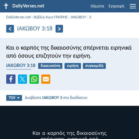
DailyVerses.net
Θέματα
Εγγραφή
DailyVerses.net
›
Βιβλία Αγια ΓΡΑΦΗΣ
›
ΙΑΚΩΒΟΥ
›
3
ΙΑΚΩΒΟΥ 3:18
Και ο καρπός της δικαιοσύνης σπέρνεται ειρηνικά
από όσους επιζητούν την ειρήνη.
ΙΑΚΩΒΟΥ 3:18
δικαιοσύνη
ειρήνη
συγκομιδή
καρποφόρο
Διαβάστε
ΙΑΚΩΒΟΥ 3
στο διαδίκτυο
TGV