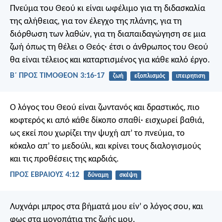
Πνεύμα του Θεού κι είναι ωφέλιμο για τη διδασκαλία
της αλήθειας, για τον έλεγχο της πλάνης, για τη
διόρθωση των λαθών, για τη διαπαιδαγώγηση σε μια
ζωή όπως τη θέλει ο Θεός· έτσι ο άνθρωπος του Θεού
θα είναι τέλειος και καταρτισμένος για κάθε καλό έργο.
Β΄ ΠΡΟΣ ΤΙΜΟΘΕΟΝ 3:16-17
ζωή
εξοπλισμός
ιπειρητιση
Ο λόγος του Θεού είναι ζωντανός και δραστικός, πιο
κοφτερός κι από κάθε δίκοπο σπαθί· εισχωρεί βαθιά,
ως εκεί που χωρίζει την ψυχή απ’ το πνεύμα, το
κόκαλο απ’ το μεδούλι, και κρίνει τους διαλογισμούς
και τις προθέσεις της καρδιάς.
ΠΡΟΣ ΕΒΡΑΙΟΥΣ 4:12
δύναμη
σκέψη
Λυχνάρι μπρος στα βήματά μου είν’ ο λόγος σου,
και
φως στα μονοπάτια της ζωής μου.