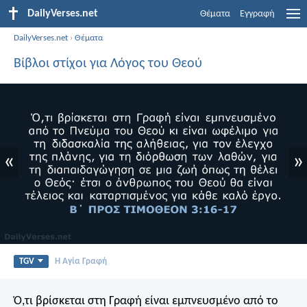
DailyVerses.net
Θέματα
Εγγραφή
DailyVerses.net
›
Θέματα
Βίβλοι στίχοι για Λόγος του Θεού
«
»
TGV
Η Αγία Γραφή
Ό,τι βρίσκεται στη Γραφή είναι εμπνευσμένο από το