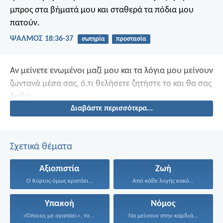
μπρος στα βήματά μου
και σταθερά τα πόδια μου
πατούν.
ΨΑΛΜΌΣ 18:36-37
σωτηρία
προστασία
Αν μείνετε ενωμένοι μαζί μου και τα λόγια μου μείνουν
ζωντανά μέσα σας, ό,τι θελήσετε ζητήστε το και θα σας
δοθεί.
Διαβάστε περισσότερα...
Σχετικά θέματα
Αξιοπιστία
Ζωή
Ο Κύριος όμως κρατάει...
Από κάθε λογής κακό...
Υπακοή
Νόμος
«Όποιος με αγαπάει», του...
Να μείνουν στην καρδιά...