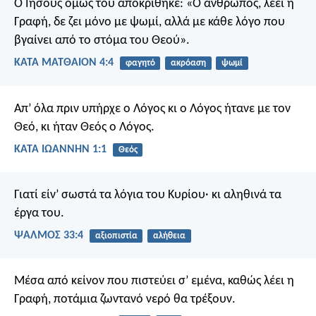
Ο Ιησούς όμως του αποκρίθηκε: «Ο άνθρωπος, λέει η
Γραφή, δε ζει μόνο με ψωμί, αλλά με κάθε λόγο που
βγαίνει από το στόμα του Θεού».
ΚΑΤΑ ΜΑΤΘΑΙΟΝ 4:4
φαγητό
ακρόαση
ψωμί
Απ’ όλα πριν υπήρχε ο Λόγος
κι ο Λόγος ήτανε με τον
Θεό,
κι ήταν Θεός ο Λόγος.
ΚΑΤΑ ΙΩΑΝΝΗΝ 1:1
Θεός
Γιατί είν’ σωστά τα λόγια του Κυρίου·
κι αληθινά τα
έργα του.
ΨΑΛΜΌΣ 33:4
αξιοπιστία
αλήθεια
Μέσα από κείνον που πιστεύει σ’ εμένα, καθώς λέει η
Γραφή, ποτάμια ζωντανό νερό θα τρέξουν.