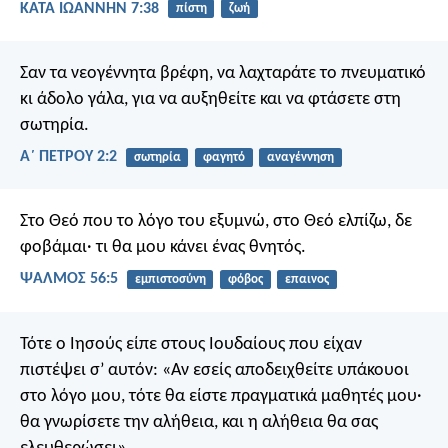
ΚΑΤΑ ΙΩΑΝΝΗΝ 7:38
πίστη
ζωή
Σαν τα νεογέννητα βρέφη, να λαχταράτε το πνευματικό
κι άδολο γάλα, για να αυξηθείτε και να φτάσετε στη
σωτηρία.
Α΄ ΠΕΤΡΟΥ 2:2
σωτηρία
φαγητό
αναγέννηση
Στο Θεό που το λόγο του εξυμνώ,
στο Θεό ελπίζω, δε
φοβάμαι·
τι θα μου κάνει ένας θνητός.
ΨΑΛΜΌΣ 56:5
εμπιστοσύνη
φόβος
επαινος
Τότε ο Ιησούς είπε στους Ιουδαίους που είχαν
πιστέψει σ’ αυτόν: «Αν εσείς αποδειχθείτε υπάκουοι
στο λόγο μου, τότε θα είστε πραγματικά μαθητές μου·
θα γνωρίσετε την αλήθεια, και η αλήθεια θα σας