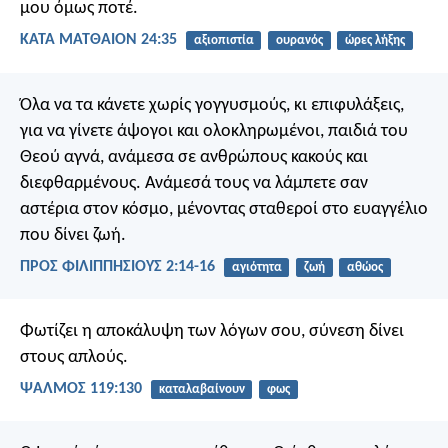
μου όμως ποτέ.
ΚΑΤΑ ΜΑΤΘΑΙΟΝ 24:35
αξιοπιστία
ουρανός
ώρες λήξης
Όλα να τα κάνετε χωρίς γογγυσμούς, κι επιφυλάξεις,
για να γίνετε άψογοι και ολοκληρωμένοι, παιδιά του
Θεού αγνά, ανάμεσα σε ανθρώπους κακούς και
διεφθαρμένους. Ανάμεσά τους να λάμπετε σαν
αστέρια στον κόσμο, μένοντας σταθεροί στο ευαγγέλιο
που δίνει ζωή.
ΠΡΟΣ ΦΙΛΙΠΠΗΣΙΟΥΣ 2:14-16
αγιότητα
ζωή
αθώος
Φωτίζει η αποκάλυψη των λόγων σου,
σύνεση δίνει
στους απλούς.
ΨΑΛΜΌΣ 119:130
καταλαβαίνουν
φως