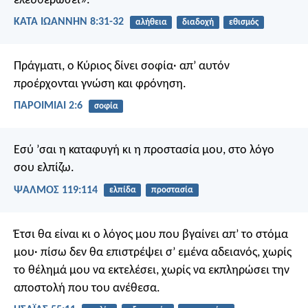
ελευθερώσει».
ΚΑΤΑ ΙΩΑΝΝΗΝ 8:31-32
αλήθεια
διαδοχή
εθισμός
Πράγματι, ο Κύριος δίνει σοφία·
απ’ αυτόν
προέρχονται γνώση και φρόνηση.
ΠΑΡΟΙΜΙΑΙ 2:6
σοφία
Εσύ ’σαι η καταφυγή κι η προστασία μου,
στο λόγο
σου ελπίζω.
ΨΑΛΜΌΣ 119:114
ελπίδα
προστασία
Έτσι θα είναι κι ο λόγος μου που βγαίνει απ’ το στόμα
μου· πίσω δεν θα επιστρέψει σ’ εμένα αδειανός, χωρίς
το θέλημά μου να εκτελέσει, χωρίς να εκπληρώσει την
αποστολή που του ανέθεσα.