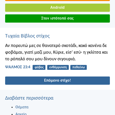
Android
Στον ιστότοπό σας
Τυχαία Βίβλος στίχος
Αν πορευτώ μες σε θανατερό σκοτάδι,
κακό κανένα δε
φοβάμαι,
γιατί μαζί μου, Κύριε, είσ’ εσύ·
η γκλίτσα και
το ρόπαλό σου
μου δίνουν σιγουριά.
ΨΑΛΜΌΣ 23:4
φόβος
ενθάρρυνση
πεθαίνω
Επόμενο στίχο!
Διαβάστε περισσότερα
Θέματα
Αρχείο