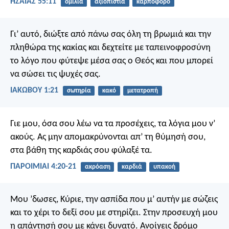
ΗΣΑΪΑΣ 55:11
ομιλία
αξιοπιστία
καρποφόρο
Γι’ αυτό, διώξτε από πάνω σας όλη τη βρωμιά και την
πληθώρα της κακίας και δεχτείτε με ταπεινοφροσύνη
το λόγο που φύτεψε μέσα σας ο Θεός και που μπορεί
να σώσει τις ψυχές σας.
ΙΑΚΩΒΟΥ 1:21
σωτηρία
κακό
μετατροπή
Γιε μου, όσα σου λέω να τα προσέχεις,
τα λόγια μου ν’
ακούς.
Ας μην απομακρύνονται απ’ τη θύμησή σου,
στα βάθη της καρδιάς σου φύλαξέ τα.
ΠΑΡΟΙΜΙΑΙ 4:20-21
ακρόαση
καρδιά
υπακοή
Μου ’δωσες, Κύριε, την ασπίδα που μ’ αυτήν με σώζεις
και το χέρι το δεξί σου με στηρίζει.
Στην προσευχή μου
η απάντησή σου
με κάνει δυνατό.
Ανοίγεις δρόμο