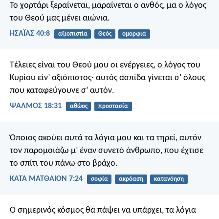
Το χορτάρι ξεραίνεται, μαραίνεται ο ανθός,
μα ο λόγος
του Θεού μας μένει αιώνια.
ΗΣΑΪΑΣ 40:8
αξιοπιστία
Θεός
ομορφιά
Τέλειες είναι του Θεού μου οι ενέργειες,
ο λόγος του
Κυρίου είν’ αξιόπιστος·
αυτός ασπίδα γίνεται σ’ όλους
που καταφεύγουνε σ’ αυτόν.
ΨΑΛΜΌΣ 18:31
αθώος
προστασία
Όποιος ακούει αυτά τα λόγια μου και τα τηρεί, αυτόν
τον παρομοιάζω μ’ έναν συνετό άνθρωπο, που έχτισε
το σπίτι του πάνω στο βράχο.
ΚΑΤΑ ΜΑΤΘΑΙΟΝ 7:24
σοφία
ακρόαση
κατανόηση
Ο σημερινός κόσμος θα πάψει να υπάρχει, τα λόγια