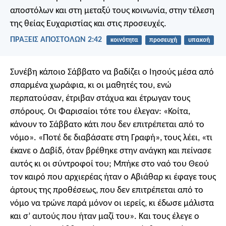
αποστόλων και στη μεταξύ τους κοινωνία, στην τέλεση
της θείας Ευχαριστίας και στις προσευχές.
ΠΡΑΞΕΙΣ ΑΠΟΣΤΟΛΩΝ 2:42
κοινότητα
προσευχή
υπακοή
Συνέβη κάποιο Σάββατο να βαδίζει ο Ιησούς μέσα από
σπαρμένα χωράφια, κι οι μαθητές του, ενώ
περπατούσαν, έτριβαν στάχυα και έτρωγαν τους
σπόρους. Οι Φαρισαίοι τότε του έλεγαν: «Κοίτα,
κάνουν το Σάββατο κάτι που δεν επιτρέπεται από το
νόμο». «Ποτέ δε διαβάσατε στη Γραφή», τους λέει, «τι
έκανε ο Δαβίδ, όταν βρέθηκε στην ανάγκη και πείνασε
αυτός κι οι σύντροφοί του; Μπήκε στο ναό του Θεού
τον καιρό που αρχιερέας ήταν ο Αβιάθαρ κι έφαγε τους
άρτους της προθέσεως, που δεν επιτρέπεται από το
νόμο να τρώνε παρά μόνον οι ιερείς, κι έδωσε μάλιστα
και σ’ αυτούς που ήταν μαζί του». Και τους έλεγε ο