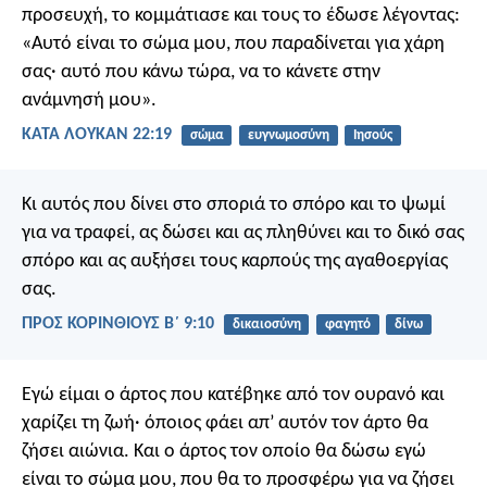
προσευχή, το κομμάτιασε και τους το έδωσε λέγοντας:
«Αυτό είναι το σώμα μου, που παραδίνεται για χάρη
σας· αυτό που κάνω τώρα, να το κάνετε στην
ανάμνησή μου».
ΚΑΤΑ ΛΟΥΚΑΝ 22:19
σώμα
ευγνωμοσύνη
Ιησούς
Κι αυτός που δίνει στο σποριά το σπόρο και το ψωμί
για να τραφεί, ας δώσει και ας πληθύνει και το δικό σας
σπόρο και ας αυξήσει τους καρπούς της αγαθοεργίας
σας.
ΠΡΟΣ ΚΟΡΙΝΘΙΟΥΣ Β΄ 9:10
δικαιοσύνη
φαγητό
δίνω
Εγώ είμαι ο άρτος που κατέβηκε από τον ουρανό και
χαρίζει τη ζωή· όποιος φάει απ’ αυτόν τον άρτο θα
ζήσει αιώνια. Και ο άρτος τον οποίο θα δώσω εγώ
είναι το σώμα μου, που θα το προσφέρω για να ζήσει