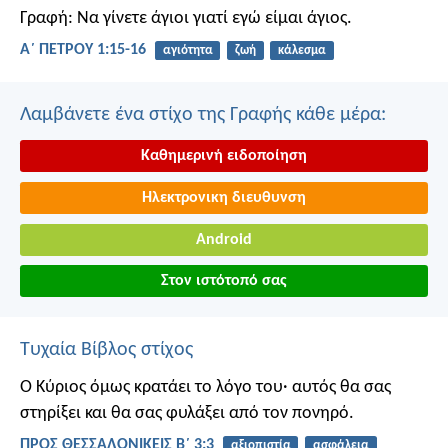
Γραφή: Να γίνετε άγιοι γιατί εγώ είμαι άγιος.
Α΄ ΠΕΤΡΟΥ 1:15-16
αγιότητα
ζωή
κάλεσμα
Λαμβάνετε ένα στίχο της Γραφής κάθε μέρα:
Καθημερινή ειδοποίηση
Ηλεκτρονικη διευθυνση
Android
Στον ιστότοπό σας
Τυχαία Βίβλος στίχος
Ο Κύριος όμως κρατάει το λόγο του· αυτός θα σας
στηρίξει και θα σας φυλάξει από τον πονηρό.
ΠΡΟΣ ΘΕΣΣΑΛΟΝΙΚΕΙΣ Β΄ 3:3
αξιοπιστία
ασφάλεια