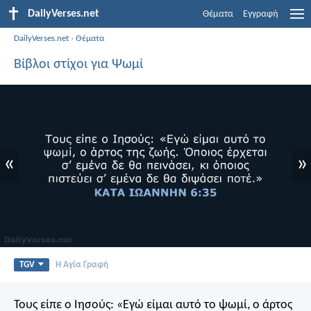
DailyVerses.net
Θέματα
Εγγραφή
DailyVerses.net
›
Θέματα
Βίβλοι στίχοι για Ψωμί
«
»
TGV
Η Αγία Γραφή
Τους είπε ο Ιησούς: «Εγώ είμαι αυτό το ψωμί, ο άρτος