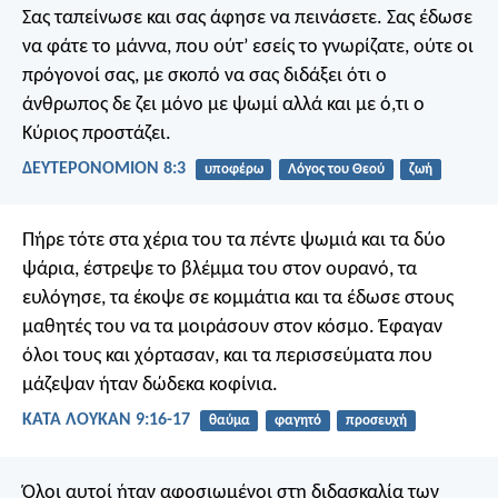
Σας ταπείνωσε και σας άφησε να πεινάσετε. Σας έδωσε
να φάτε το μάννα, που ούτ’ εσείς το γνωρίζατε, ούτε οι
πρόγονοί σας, με σκοπό να σας διδάξει ότι ο
άνθρωπος δε ζει μόνο με ψωμί αλλά και με ό,τι ο
Κύριος προστάζει.
ΔΕΥΤΕΡΟΝΟΜΙΟΝ 8:3
υποφέρω
Λόγος του Θεού
ζωή
Πήρε τότε στα χέρια του τα πέντε ψωμιά και τα δύο
ψάρια, έστρεψε το βλέμμα του στον ουρανό, τα
ευλόγησε, τα έκοψε σε κομμάτια και τα έδωσε στους
μαθητές του να τα μοιράσουν στον κόσμο. Έφαγαν
όλοι τους και χόρτασαν, και τα περισσεύματα που
μάζεψαν ήταν δώδεκα κοφίνια.
ΚΑΤΑ ΛΟΥΚΑΝ 9:16-17
θαύμα
φαγητό
προσευχή
Όλοι αυτοί ήταν αφοσιωμένοι στη διδασκαλία των