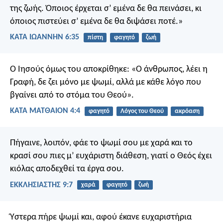
της ζωής. Όποιος έρχεται σ’ εμένα δε θα πεινάσει, κι
όποιος πιστεύει σ’ εμένα δε θα διψάσει ποτέ.»
ΚΑΤΑ ΙΩΑΝΝΗΝ 6:35
πίστη
φαγητό
ζωή
Ο Ιησούς όμως του αποκρίθηκε: «Ο άνθρωπος, λέει η
Γραφή, δε ζει μόνο με ψωμί, αλλά με κάθε λόγο που
βγαίνει από το στόμα του Θεού».
ΚΑΤΑ ΜΑΤΘΑΙΟΝ 4:4
φαγητό
Λόγος του Θεού
ακρόαση
Πήγαινε, λοιπόν, φάε το ψωμί σου με χαρά και το
κρασί σου πιες μ’ ευχάριστη διάθεση, γιατί ο Θεός έχει
κιόλας αποδεχθεί τα έργα σου.
ΕΚΚΛΗΣΙΑΣΤΗΣ 9:7
χαρά
φαγητό
ζωή
Ύστερα πήρε ψωμί και, αφού έκανε ευχαριστήρια