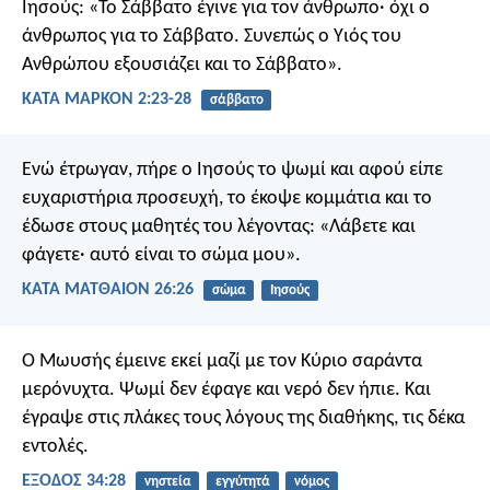
Ιησούς: «Το Σάββατο έγινε για τον άνθρωπο· όχι ο
άνθρωπος για το Σάββατο. Συνεπώς ο Υιός του
Ανθρώπου εξουσιάζει και το Σάββατο».
ΚΑΤΑ ΜΑΡΚΟΝ 2:23-28
σάββατο
Ενώ έτρωγαν, πήρε ο Ιησούς το ψωμί και αφού είπε
ευχαριστήρια προσευχή, το έκοψε κομμάτια και το
έδωσε στους μαθητές του λέγοντας: «Λάβετε και
φάγετε· αυτό είναι το σώμα μου».
ΚΑΤΑ ΜΑΤΘΑΙΟΝ 26:26
σώμα
Ιησούς
Ο Μωυσής έμεινε εκεί μαζί με τον Κύριο σαράντα
μερόνυχτα. Ψωμί δεν έφαγε και νερό δεν ήπιε. Και
έγραψε στις πλάκες τους λόγους της διαθήκης, τις δέκα
εντολές.
ΕΞΟΔΟΣ 34:28
νηστεία
εγγύτητά
νόμος