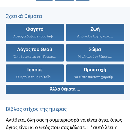
Σχετικά θέματα
Φαγητό
Ζωή
Αυτός ξεδίψασε τους διψασμένους...
Από κάθε λογής κακό...
Λόγος του Θεού
Σώμα
Ό,τι βρίσκεται στη Γραφή...
Ή μήπως δεν ξέρετε...
Ιησούς
Προσευχή
Ο Ιησούς τους κοίταξε...
Να είστε πάντοτε χαρούμενοι...
Άλλα θέματα ...
Βίβλος στίχος της ημέρας
Αντίθετα, όλη σας η συμπεριφορά να είναι άγια, όπως
άγιος είναι κι ο Θεός που σας κάλεσε. Γι’ αυτό λέει η