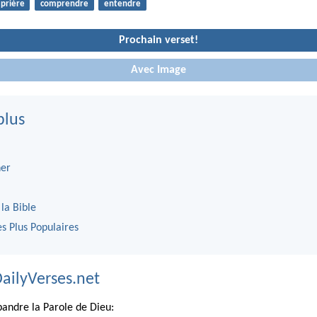
prière
comprendre
entendre
Prochain verset!
Avec Image
plus
er
 la Bible
es Plus Populaires
DailyVerses.net
andre la Parole de Dieu: