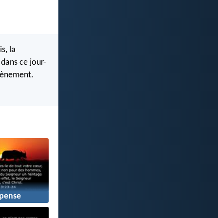
s, la
 dans ce jour-
avènement.
pense