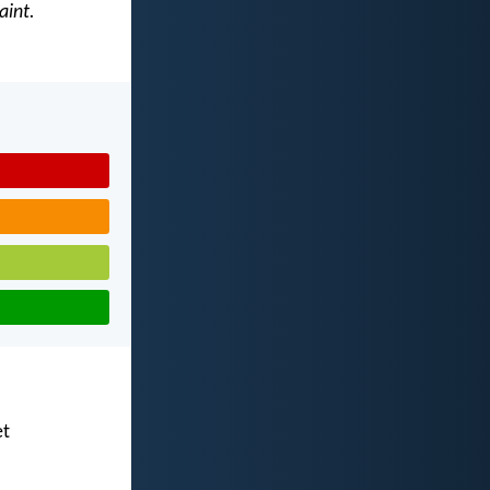
aint.
et