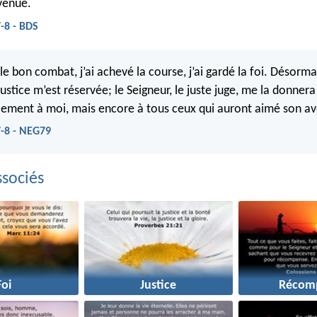
venue.
-8 - BDS
le bon combat, j’ai achevé la course, j’ai gardé la foi. Désormai
stice m’est réservée; le Seigneur, le juste juge, me la donnera
ulement à moi, mais encore à tous ceux qui auront aimé son 
7-8 - NEG79
sociés
Foi
Justice
Récom