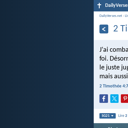
DailyVerse
DailyVerses.net
›
Li
2 T
J'ai comba
foi. Désor
le juste j
mais auss
2 Timothée 4:7
Lire
2
SG21