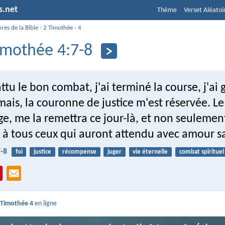
s.net
Thème
Verset Aléatoi
vres de la Bible
›
2 Timothée
›
4
imothée 4:7-8
ttu le bon combat, j'ai terminé la course, j'ai 
mais, la couronne de justice m'est réservée. Le
uge, me la remettra ce jour-là, et non seulemen
i à tous ceux qui auront attendu avec amour s
-8
foi
justice
récompense
juger
vie éternelle
combat spirituel
 Timothée 4
en ligne