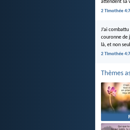
attendent sa 
2 Timothée 4:7
J’ai combattu 
couronne de ju
là, et non se
2 Timothée 4:
Thèmes as