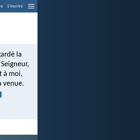
re
S'inscrire
gardé la
 Seigneur,
t à moi,
a venue.