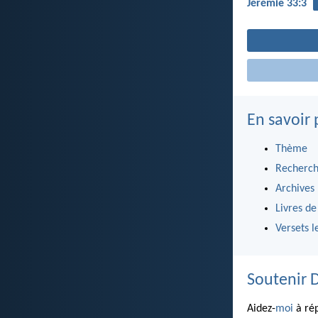
Jérémie 33:3
En savoir 
Thème
Recherch
Archives
Livres de
Versets l
Soutenir 
Aidez-
moi
à rép