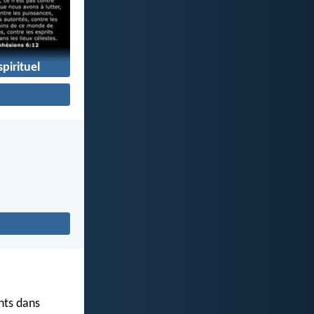
pirituel
ints dans