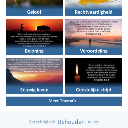
Geloof
Rechtvaardigheid
Beloning
Veroordeling
Eeuwig leven
Geestelijke strijd
Meer Thema's...
Behouden
Gerechtigheid
Alleen