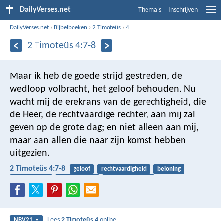
DailyVerses.net
Thema's
Inschrijven
DailyVerses.net
›
Bijbelboeken
›
2 Timoteüs
›
4
2 Timoteüs 4:7-8
Maar ik heb de goede strijd gestreden, de
wedloop volbracht, het geloof behouden. Nu
wacht mij de erekrans van de gerechtigheid, die
de Heer, de rechtvaardige rechter, aan mij zal
geven op de grote dag; en niet alleen aan mij,
maar aan allen die naar zijn komst hebben
uitgezien.
2 Timoteüs 4:7-8
geloof
rechtvaardigheid
beloning
veroordeling
eeuwig leven
geestelijke strijd
Lees
2 Timoteüs 4
online
NBV21