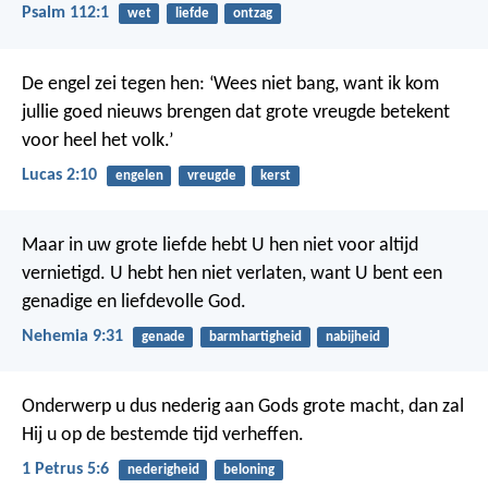
Psalm 112:1
wet
liefde
ontzag
De engel zei tegen hen: ‘Wees niet bang, want ik kom
jullie goed nieuws brengen dat grote vreugde betekent
voor heel het volk.’
Lucas 2:10
engelen
vreugde
kerst
Maar in uw grote liefde hebt U hen niet voor altijd
vernietigd. U hebt hen niet verlaten, want U bent een
genadige en liefdevolle God.
Nehemia 9:31
genade
barmhartigheid
nabijheid
Onderwerp u dus nederig aan Gods grote macht, dan zal
Hij u op de bestemde tijd verheffen.
1 Petrus 5:6
nederigheid
beloning