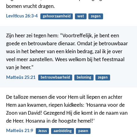
bomen vrucht dragen.
Leviticus 26:3-4
gehoorzaamheid
wet
zegen
Zijn heer zei tegen hem: “Voortreffelijk, je bent een
goede en betrouwbare dienaar. Omdat je betrouwbaar
was in het beheer van een klein bedrag, zal ik je over
veel meer aanstellen. Wees welkom bij het feestmaal
van je heer.”
Matteüs 25:21
betrouwbaarheid
beloning
zegen
De talloze mensen die voor Hem uit liepen en achter
Hem aan kwamen, riepen luidkeels: ‘Hosanna voor de
Zoon van David! Gezegend Hij die komt in de naam van
de Heer. Hosanna in de hoogste hemel!’
Matteüs 21:9
Jezus
aanbidding
pasen