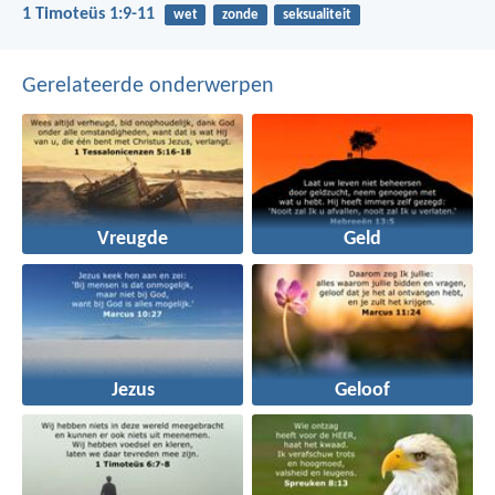
1 Timoteüs 1:9-11
wet
zonde
seksualiteit
Gerelateerde onderwerpen
Vreugde
Geld
Jezus
Geloof