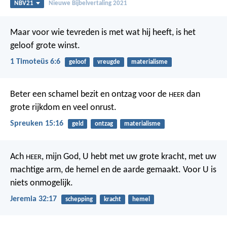
NBV21
Nieuwe Bijbelvertaling 2021
Maar voor wie tevreden is met wat hij heeft, is het
geloof grote winst.
1 Timoteüs 6:6
geloof
vreugde
materialisme
Beter een schamel bezit en ontzag voor de
dan
HEER
grote rijkdom en veel onrust.
Spreuken 15:16
geld
ontzag
materialisme
Ach
, mijn God, U hebt met uw grote kracht, met uw
HEER
machtige arm, de hemel en de aarde gemaakt. Voor U is
niets onmogelijk.
Jeremia 32:17
schepping
kracht
hemel