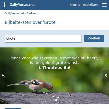
DailyVerses.net
Thema's
Inschrijven
DailyVerses.net
›
Zoeken
Bijbelteksten over 'Grote'
«
»