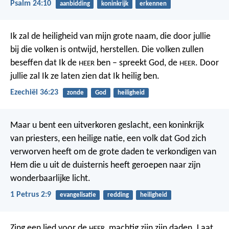
Psalm 24:10
aanbidding
koninkrijk
erkennen
Ik zal de heiligheid van mijn grote naam, die door jullie
bij die volken is ontwijd, herstellen. Die volken zullen
beseffen dat Ik de
ben – spreekt God, de
. Door
HEER
HEER
jullie zal Ik ze laten zien dat Ik heilig ben.
Ezechiël 36:23
zonde
God
heiligheid
Maar u bent een uitverkoren geslacht, een koninkrijk
van priesters, een heilige natie, een volk dat God zich
verworven heeft om de grote daden te verkondigen van
Hem die u uit de duisternis heeft geroepen naar zijn
wonderbaarlijke licht.
1 Petrus 2:9
evangelisatie
redding
heiligheid
Zing een lied voor de
,
machtig zijn zijn daden.
Laat
HEER