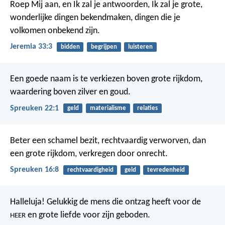
Roep Mij aan, en Ik zal je antwoorden, Ik zal je grote,
wonderlijke dingen bekendmaken, dingen die je
volkomen onbekend zijn.
Jeremia 33:3
bidden
begrijpen
luisteren
Een goede naam is te verkiezen boven grote rijkdom,
waardering boven zilver en goud.
Spreuken 22:1
geld
materialisme
relaties
Beter een schamel bezit, rechtvaardig verworven,
dan
een grote rijkdom, verkregen door onrecht.
Spreuken 16:8
rechtvaardigheid
geld
tevredenheid
Halleluja!
Gelukkig de mens die ontzag heeft voor de
en grote liefde voor zijn geboden.
HEER