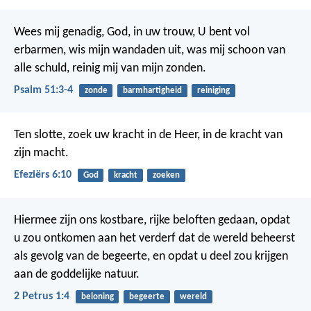
Wees mij genadig, God, in uw trouw,
U bent vol
erbarmen, wis mijn wandaden uit,
was mij schoon van
alle schuld,
reinig mij van mijn zonden.
Psalm 51:3-4
zonde
barmhartigheid
reiniging
Ten slotte, zoek uw kracht in de Heer, in de kracht van
zijn macht.
Efeziërs 6:10
God
kracht
zoeken
Hiermee zijn ons kostbare, rijke beloften gedaan, opdat
u zou ontkomen aan het verderf dat de wereld beheerst
als gevolg van de begeerte, en opdat u deel zou krijgen
aan de goddelijke natuur.
2 Petrus 1:4
beloning
begeerte
wereld