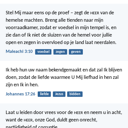
Stel Mij maar eens op de proef – zegt de
van de
HEER
hemelse machten. Breng alle tienden naar mijn
voorraadkamer, zodat er voedsel in mijn tempel is, en
zie dan of Ik niet de sluizen van de hemel voor jullie
open en zegen in overvloed op je land laat neerdalen.
Maleachi 3:10
voedsel
zegen
geven
Ik heb hun uw naam bekendgemaakt en dat zal Ik blijven
doen, zodat de liefde waarmee U Mij liefhad in hen zal
zijn en Ik in hen.
Johannes 17:26
liefde
Jezus
bidden
Laat u leiden door vrees voor de
en neem u in acht,
HEER
want de
, onze God, duldt geen onrecht,
HEER
partijdigheid of corruptie.