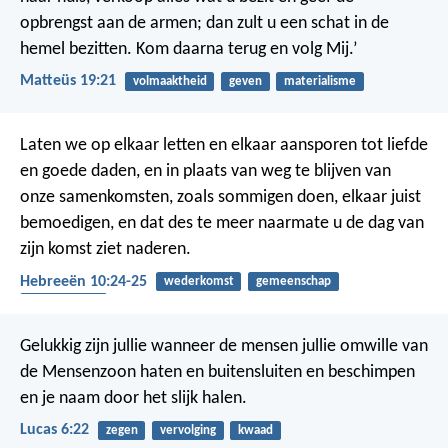
opbrengst aan de armen; dan zult u een schat in de
hemel bezitten. Kom daarna terug en volg Mij.’
Matteüs 19:21
volmaaktheid
geven
materialisme
Laten we op elkaar letten en elkaar aansporen tot liefde
en goede daden, en in plaats van weg te blijven van
onze samenkomsten, zoals sommigen doen, elkaar juist
bemoedigen, en dat des te meer naarmate u de dag van
zijn komst ziet naderen.
Hebreeën 10:24-25
wederkomst
gemeenschap
bemoediging
Gelukkig zijn jullie wanneer de mensen jullie omwille van
de Mensenzoon haten en buitensluiten en beschimpen
en je naam door het slijk halen.
Lucas 6:22
zegen
vervolging
kwaad