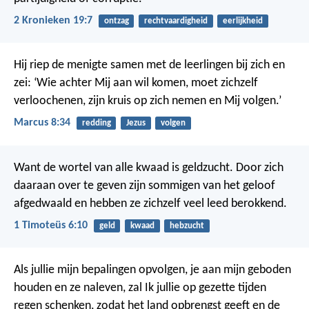
2 Kronieken 19:7
ontzag
rechtvaardigheid
eerlijkheid
Hij riep de menigte samen met de leerlingen bij zich en
zei: ‘Wie achter Mij aan wil komen, moet zichzelf
verloochenen, zijn kruis op zich nemen en Mij volgen.’
Marcus 8:34
redding
Jezus
volgen
Want de wortel van alle kwaad is geldzucht. Door zich
daaraan over te geven zijn sommigen van het geloof
afgedwaald en hebben ze zichzelf veel leed berokkend.
1 Timoteüs 6:10
geld
kwaad
hebzucht
Als jullie mijn bepalingen opvolgen, je aan mijn geboden
houden en ze naleven, zal Ik jullie op gezette tijden
regen schenken, zodat het land opbrengst geeft en de