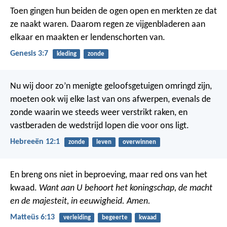
Toen gingen hun beiden de ogen open en merkten ze dat
ze naakt waren. Daarom regen ze vijgenbladeren aan
elkaar en maakten er lendenschorten van.
Genesis 3:7
kleding
zonde
Nu wij door zo’n menigte geloofsgetuigen omringd zijn,
moeten ook wij elke last van ons afwerpen, evenals de
zonde waarin we steeds weer verstrikt raken, en
vastberaden de wedstrijd lopen die voor ons ligt.
Hebreeën 12:1
zonde
leven
overwinnen
En breng ons niet in beproeving,
maar red ons van het
kwaad.
Want aan U behoort het koningschap,
de macht
en de majesteit,
in eeuwigheid. Amen.
Matteüs 6:13
verleiding
begeerte
kwaad