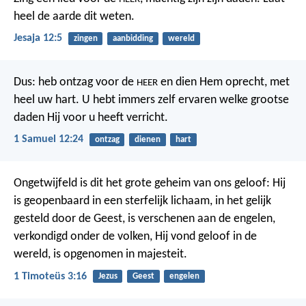
heel de aarde dit weten.
Jesaja 12:5
zingen
aanbidding
wereld
Dus: heb ontzag voor de
en dien Hem oprecht, met
HEER
heel uw hart. U hebt immers zelf ervaren welke grootse
daden Hij voor u heeft verricht.
1 Samuel 12:24
ontzag
dienen
hart
Ongetwijfeld is dit het grote geheim van ons geloof:
Hij
is geopenbaard in een sterfelijk lichaam,
in het gelijk
gesteld door de Geest,
is verschenen aan de engelen,
verkondigd onder de volken,
Hij vond geloof in de
wereld,
is opgenomen in majesteit.
1 Timoteüs 3:16
Jezus
Geest
engelen