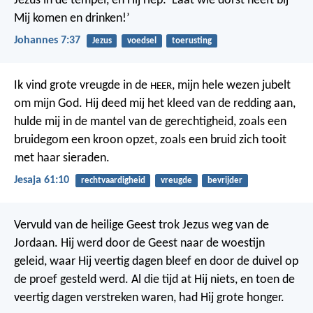
Jezus in de tempel, en Hij riep: ‘Laat wie dorst heeft bij
Mij komen en drinken!’
Johannes 7:37
Jezus
voedsel
toerusting
Ik vind grote vreugde in de
,
mijn hele wezen jubelt
HEER
om mijn God.
Hij deed mij het kleed van de redding aan,
hulde mij in de mantel van de gerechtigheid,
zoals een
bruidegom een kroon opzet,
zoals een bruid zich tooit
met haar sieraden.
Jesaja 61:10
rechtvaardigheid
vreugde
bevrijder
Vervuld van de heilige Geest trok Jezus weg van de
Jordaan. Hij werd door de Geest naar de woestijn
geleid, waar Hij veertig dagen bleef en door de duivel op
de proef gesteld werd. Al die tijd at Hij niets, en toen de
veertig dagen verstreken waren, had Hij grote honger.