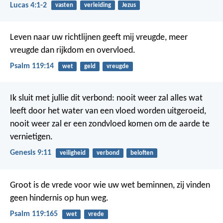
Lucas 4:1-2
vasten
verleiding
Jezus
Leven naar uw richtlijnen geeft mij vreugde,
meer
vreugde dan rijkdom en overvloed.
Psalm 119:14
wet
geld
vreugde
Ik sluit met jullie dit verbond: nooit weer zal alles wat
leeft door het water van een vloed worden uitgeroeid,
nooit weer zal er een zondvloed komen om de aarde te
vernietigen.
Genesis 9:11
veiligheid
verbond
beloften
Groot is de vrede voor wie uw wet beminnen,
zij vinden
geen hindernis op hun weg.
Psalm 119:165
wet
vrede