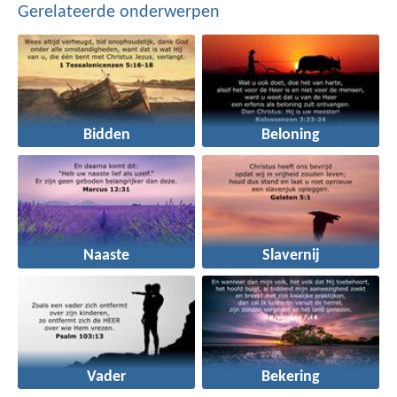
Gerelateerde onderwerpen
Bidden
Beloning
Naaste
Slavernij
Vader
Bekering