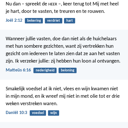
Nu dan – spreekt de
–, keer terug tot Mij met heel
HEER
je hart, door te vasten, te treuren en te rouwen.
Joël 2:12
bekering
verdriet
hart
Wanneer jullie vasten, doe dan niet als de huichelaars
met hun sombere gezichten, want zij vertrekken hun
gezicht om iedereen te laten zien dat ze aan het vasten
zijn. Ik verzeker jullie: zij hebben hun loon al ontvangen.
Matteüs 6:16
nederigheid
beloning
Smakelijk voedsel at ik niet, vlees en wijn kwamen niet
in mijn mond, en ik wreef mij niet in met olie tot er drie
weken verstreken waren.
Daniël 10:3
voedsel
wijn