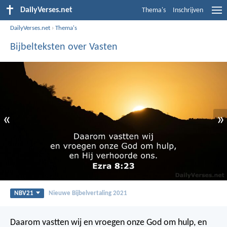
DailyVerses.net
Thema's
Inschrijven
DailyVerses.net
›
Thema's
Bijbelteksten over Vasten
«
»
NBV21
Nieuwe Bijbelvertaling 2021
Daarom vastten wij en vroegen onze God om hulp, en