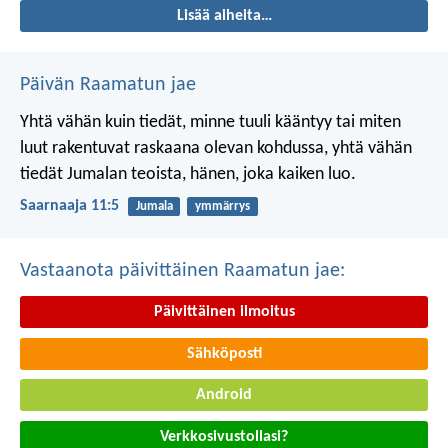
Lisää aiheita…
Päivän Raamatun jae
Yhtä vähän kuin tiedät, minne tuuli kääntyy
tai miten
luut rakentuvat raskaana olevan kohdussa,
yhtä vähän
tiedät Jumalan teoista,
hänen, joka kaiken luo.
Saarnaaja 11:5
Jumala
ymmärrys
Vastaanota päivittäinen Raamatun jae:
Päivittäinen ilmoitus
Sähköposti
Android
Verkkosivustollasi?