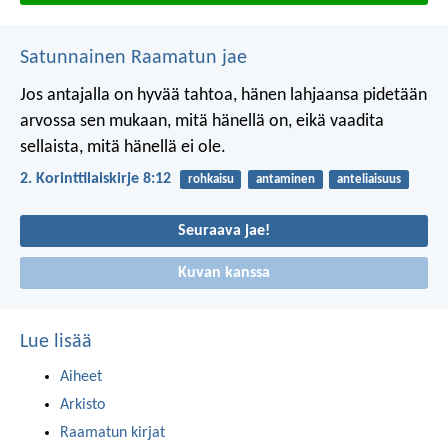
Satunnainen Raamatun jae
Jos antajalla on hyvää tahtoa, hänen lahjaansa pidetään
arvossa sen mukaan, mitä hänellä on, eikä vaadita
sellaista, mitä hänellä ei ole.
2. Korinttilaiskirje 8:12
rohkaisu
antaminen
anteliaisuus
Seuraava jae!
Kuvan kanssa
Lue lisää
Aiheet
Arkisto
Raamatun kirjat