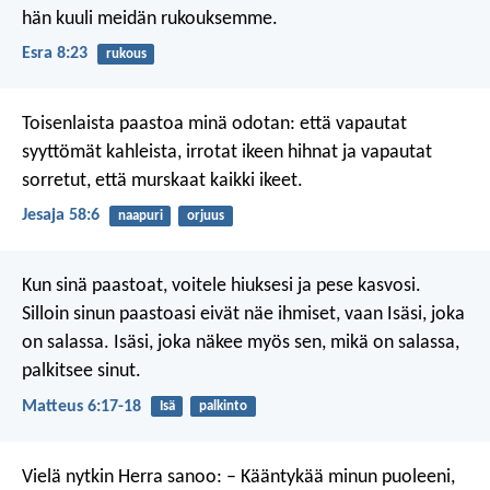
hän kuuli meidän rukouksemme.
Esra 8:23
rukous
Toisenlaista paastoa minä odotan:
että vapautat
syyttömät kahleista,
irrotat ikeen hihnat
ja vapautat
sorretut,
että murskaat kaikki ikeet.
Jesaja 58:6
naapuri
orjuus
Kun sinä paastoat, voitele hiuksesi ja pese kasvosi.
Silloin sinun paastoasi eivät näe ihmiset, vaan Isäsi, joka
on salassa. Isäsi, joka näkee myös sen, mikä on salassa,
palkitsee sinut.
Matteus 6:17-18
Isä
palkinto
Vielä nytkin Herra sanoo:
– Kääntykää minun puoleeni,