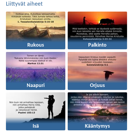
Liittyvät aiheet
Rukous
Palkinto
Naapuri
Orjuus
Isä
Kääntymys