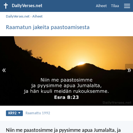
DailyVerses.net
Aiheet
Tilaa
DailyVerses.net
›
Aiheet
Raamatun jakeita paastoamisesta
«
»
KR92
Raamattu 1992
Niin me paastosimme ja pyysimme apua Jumalalta, ja