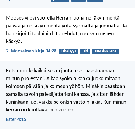
Mooses viipyi vuorella Herran luona neljäkymmentä
päivää ja neljäkymmentä yötä syömättä ja juomatta. Ja
hän kirjoitti tauluihin liiton ehdot, nuo kymmenen
käskyä.
2. Mooseksen kirja 34:28
läheisyys
laki
Jumalan Sana
Kutsu koolle kaikki Susan juutalaiset paastoamaan
minun puolestani. Älkää syökö älkääkä juoko mitään
kolmeen päivään ja kolmeen yöhön. Minäkin paastoan
samalla tavoin palvelijattarieni kanssa, ja sitten lähden
kuninkaan luo, vaikka se onkin vastoin lakia. Kun minun
kerran on kuoltava, niin kuolen.
Ester 4:16