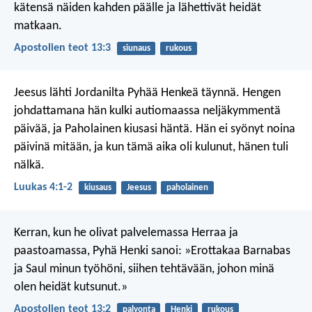
kätensä näiden kahden päälle ja lähettivät heidät
matkaan.
Apostolien teot 13:3
siunaus
rukous
Jeesus lähti Jordanilta Pyhää Henkeä täynnä. Hengen
johdattamana hän kulki autiomaassa neljäkymmentä
päivää, ja Paholainen kiusasi häntä. Hän ei syönyt noina
päivinä mitään, ja kun tämä aika oli kulunut, hänen tuli
nälkä.
Luukas 4:1-2
kiusaus
Jeesus
paholainen
Kerran, kun he olivat palvelemassa Herraa ja
paastoamassa, Pyhä Henki sanoi: »Erottakaa Barnabas
ja Saul minun työhöni, siihen tehtävään, johon minä
olen heidät kutsunut.»
Apostolien teot 13:2
palvonta
Henki
rukous