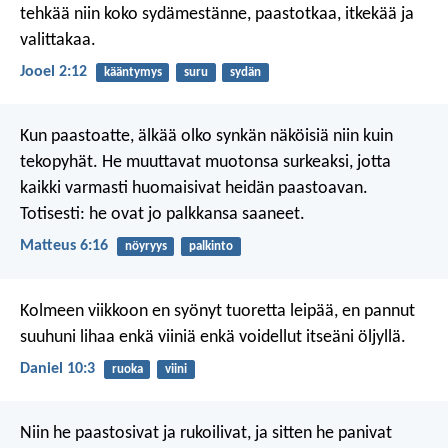
tehkää niin koko sydämestänne,
paastotkaa, itkekää ja
valittakaa.
Jooel 2:12
kääntymys
suru
sydän
Kun paastoatte, älkää olko synkän näköisiä niin kuin
tekopyhät. He muuttavat muotonsa surkeaksi, jotta
kaikki varmasti huomaisivat heidän paastoavan.
Totisesti: he ovat jo palkkansa saaneet.
Matteus 6:16
nöyryys
palkinto
Kolmeen viikkoon en syönyt tuoretta leipää, en pannut
suuhuni lihaa enkä viiniä enkä voidellut itseäni öljyllä.
Daniel 10:3
ruoka
viini
Niin he paastosivat ja rukoilivat, ja sitten he panivat