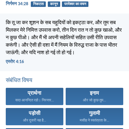
निर्गमन 34:28
निकटता
कानून
परमेश्वर का वचन
कि तू जा कर शूशन के सब यहूदियों को इकट्ठा कर, और तुम सब
मिलकर मेरे निमित्त उपवास करो, तीन दिन रात न तो कुछ खाओ, और
न कुछ पीओ। और मैं भी अपनी सहेलियों सहित उसी रीति उपवास
करूंगी। और ऐसी ही दशा में मैं नियम के विरुद्ध राजा के पास भीतर
जाऊंगी; और यदि नाश हो गई तो हो गई।
एस्तेर 4:16
संबंधित विषय
प्रार्थना
इनाम
सदा आनन्दित रहो। निरन्तर...
और जो कुछ तुम...
पड़ोसी
गुलामी
और दूसरी यह है...
मसीह ने स्वतंत्रता के...