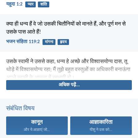
यहूदा 1:2
प्यार
शांति
क्या ही धन्य हैं वे जो उसकी चितौनियों को मानते हैं, और पूर्ण मन से
उसके पास आते हैं!
भजन संहिता 119:2
मांगना
हृदय
उसके स्वामी ने उससे कहा, धन्य हे अच्छे और विश्वासयोग्य दास, तू
थोड़े में विश्वासयोग्य रहा; मैं तुझे बहुत वस्तुओं का अधिकारी बनाऊंगा
अपने स्वामी के आनन्द में सम्भागी हो।
अधिक पढ़ें...
संबंधित विषय
कानून
आज्ञाकारिता
और ये आज्ञाएं जो...
यीशु ने उस को...