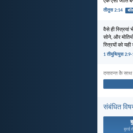
एक ऐसी जाति बना
तीतुस 2:14
बलि
वैसे ही स्त्रिय
सोने, और मोतियो
स्त्रियों को यही
1 तीमुथियुस 2:9
दयावन्त के साथ
संबंधित विष
ब
बुराई स