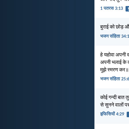
1 पतरस 3:13
ब
बुराई को छोड़ 
भजन संहिता 34:
हे यहोवा अपनी द
अपनी भलाई के क
मुझे स्मरण कर॥
भजन संहिता 25:
कोई गन्दी बात त
से सुनने वालों 
इफिसियों 4:29