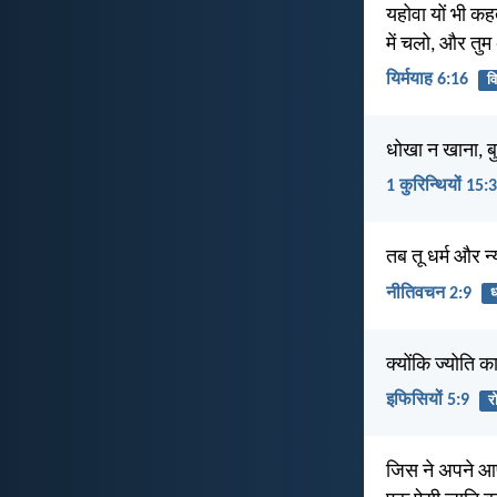
यहोवा यों भी कह
में चलो, और तुम
यिर्मयाह 6:16
व
धोखा न खाना, बु
1 कुरिन्थियों 15:
तब तू धर्म और
नीतिवचन 2:9
ध
क्योंकि ज्योति
इफिसियों 5:9
र
जिस ने अपने आप क