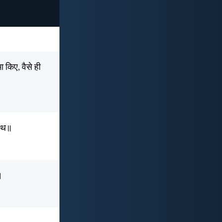
 किए, वैसे ही
साथ॥
।