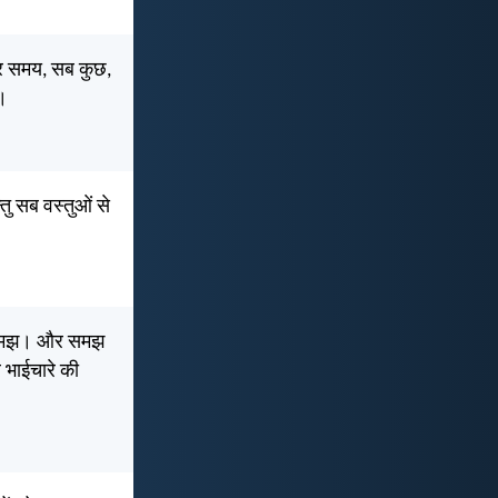
 हर समय, सब कुछ,
ो।
्तु सब वस्तुओं से
र समझ। और समझ
 भाईचारे की