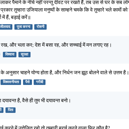
कर पैमाने के नीचे नहीं परन्तु दीवट पर रखते हैं, तब उस से घर के सब लो
प्रकार तुम्हारा उजियाला मनुष्यों के साम्हने चमके कि वे तुम्हारे भले कामों को
 में हैं, बड़ाई करें॥
ंजीलवाद
पूजा करना
रोशनी
 रख, और भला कर; देश में बसा रह, और सच्चाई में मन लगाए रह।
3
विश्वास
सुरक्षा
 के अनुसार चाहने योग्य होता है, और निर्धन जन झूठ बोलने वाले से उत्तम है
विश्वसनीयता
पैसे
गरीबी
ता दयावन्त है, वैसे ही तुम भी दयावन्त बनो।
ी
पिता
 करने में उत्तेजित रहो तो तुम्हारी बुराई करने वाला फिर कौन है?