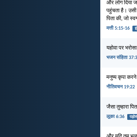
और लोग दिया जला
पहुंचता है। उसी 
पिता की, जो स्वर्ग
मत्ती 5:15-16
इ
यहोवा पर भरोसा
भजन संहिता 37:
मनुष्य कृपा करने
नीतिवचन 19:22
जैसा तुम्हारा पि
लूका 6:36
पड़ोस
और यदि तुम भलाई