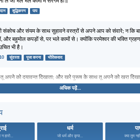
 ले जो भले भले कामों में सरगर्म हो॥
दान
शुद्धिकरण
पाप
ां भी संकोच और संयम के साथ सुहावने वस्त्रों से अपने आप को संवारे; न कि ब
ं, और बहुमोल कपड़ों से, पर भले कामों से। क्योंकि परमेश्वर की भक्ति ग्रह
 उचित भी है।
-10
सुंदरता
पूजा करना
भौतिकवाद
 तू अपने को दयावन्त दिखाता; और खरे पुरूष के साथ तू अपने को खरा दिखा
अधिक पढ़ें...
य
ुराई
धर्म
पा
े न हारो...
जो धर्म और कृपा...
क्या तुम नही