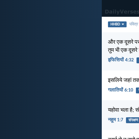
HHBD
पवित्र
और एक दूसरे पर 
तुम भी एक दूसरे
इफिसियों 4:32
इसलिये जहां तक
गलातियों 6:10
यहोवा भला है; स
नहूम 1:7
संरक्षण