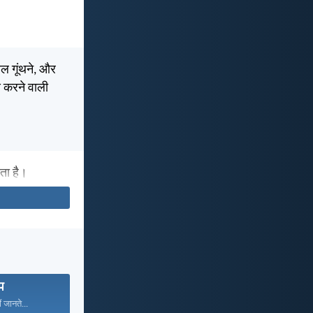
ाल गूंथने, और
ण करने वाली
ता है।
प
ं जानते...