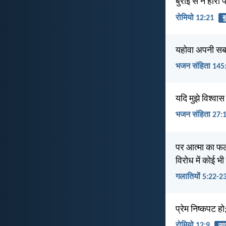
बुराई से न हारो
रोमियो 12:21
ब
यहोवा अपनी सब ग
भजन संहिता 145
यदि मुझे विश्वास
भजन संहिता 27:
पर आत्मा का फल 
विरोध में कोई भी
गलातियों 5:22-2
प्रेम निष्कपट हो
रोमियो 12:9
प्या