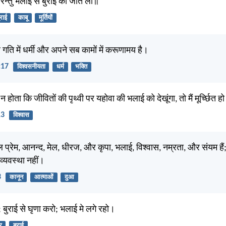
 परन्तु भलाई से बुराई का जीत लो॥
ुराई
काबू
मूर्तियों
ति में धर्मी और अपने सब कामों में करूणामय है।
:17
विश्वसनीयता
धर्म
भक्ति
 न होता कि जीवितों की पृथ्वी पर यहोवा की भलाई को देखूंगा, तो मैं मूर्च्छित 
13
विश्वास
प्रेम, आनन्द, मेल, धीरज, और कृपा, भलाई, विश्वास, नम्रता, और संयम हैं; 
 व्यवस्था नहीं।
3
कानून
आत्माओं
दुआ
; बुराई से घृणा करो; भलाई मे लगे रहो।
र
बुराई