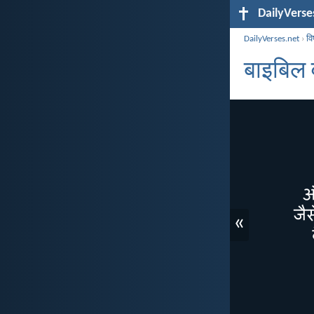
DailyVerse
DailyVerses.net
›
व
बाइबिल व
«