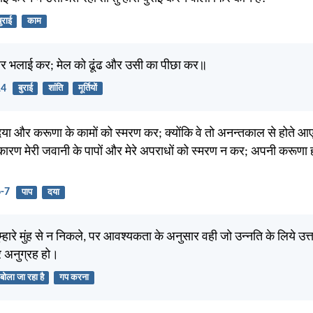
ुराई
काम
और भलाई कर; मेल को ढूंढ और उसी का पीछा कर॥
14
बुराई
शांति
मूर्तियों
या और करूणा के कामों को स्मरण कर; क्योंकि वे तो अनन्तकाल से होते आए 
ारण मेरी जवानी के पापों और मेरे अपराधों को स्मरण न कर; अपनी करूणा ह
6-7
पाप
दया
ुम्हारे मुंह से न निकले, पर आवश्यकता के अनुसार वही जो उन्नति के लिये उत
पर अनुग्रह हो।
बोला जा रहा है
गप करना