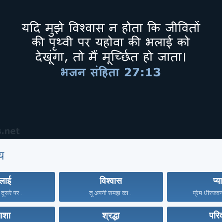
य
लाई
विश्वास
प्य
ूसरे पर...
तू अपनी समझ का...
प्रेम धीरजवन्
शा
श्रद्धा
परि