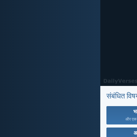
संबंधित विष
भ
और एक द
आ