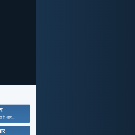
ार
त है, और...
वार