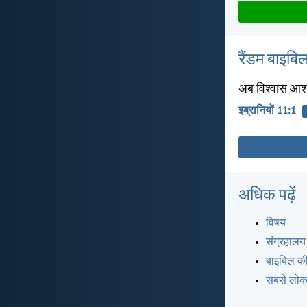
रैंडम बाइबिल
अब विश्वास आशा
इब्रानियों 11:1
अधिक पढ़ें
विषय
संग्रहालय
बाइबिल की
सबसे लोकप