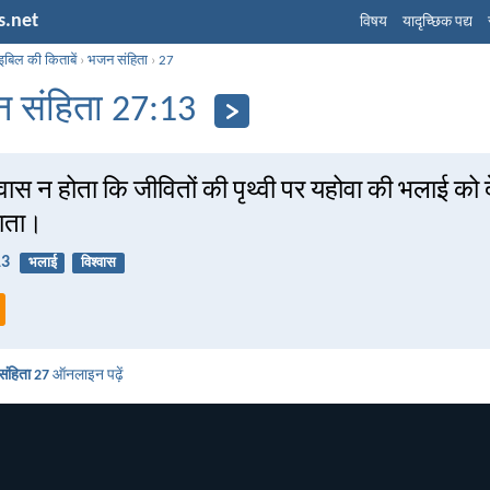
s.net
विषय
यादृच्छिक पद्य
इबिल की किताबें
›
भजन संहिता
›
27
 संहिता 27:13
्वास न होता कि जीवितों की पृथ्वी पर यहोवा की भलाई को देख
 जाता।
13
भलाई
विश्वास
ंहिता 27
ऑनलाइन पढ़ें