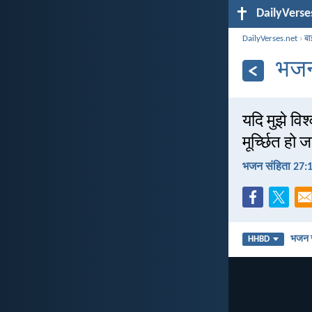
DailyVerse
DailyVerses.net
›
बा
भजन
यदि मुझे विश
मूर्च्छित हो
भजन संहिता 27:
भजन स
HHBD