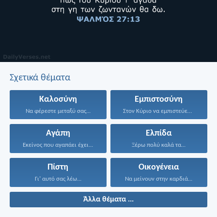
Σχετικά θέματα
Καλοσύνη
Εμπιστοσύνη
Να φέρεστε μεταξύ σας...
Στον Κύριο να εμπιστεύεσαι...
Αγάπη
Ελπίδα
Εκείνος που αγαπάει έχει...
Ξέρω πολύ καλά τα...
Πίστη
Οικογένεια
Γι’ αυτό σας λέω...
Να μείνουν στην καρδιά...
Άλλα θέματα ...