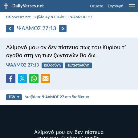
DailyVerses.net
Θέματα
Εγγραφή
DailyVerses.net
›
Βιβλία Αγια ΓΡΑΦΗΣ
›
ΨΑΛΜΟΙ
›
27
ΨΑΛΜΌΣ 27:13
Αλίμονό μου αν δεν πίστευα
πως του Κυρίου τ’
αγαθά
στη γη των ζωντανών θα δω.
ΨΑΛΜΌΣ 27:13
καλοσύνη
εμπιστοσύνη
Διαβάστε
ΨΑΛΜΌΣ 27
στο διαδίκτυο
TGV