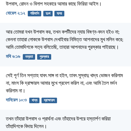
উপবাস, রোদন ও বিলাপ সহকারে আমার কাছে ফিরিয়া আইস।
যোয়েল ২:১২
পরিবর্তন
দুঃখ
হৃদয়
আর তোমরা যখন উপবাস কর, তখন কপটীদের ন্যায় বিষণ্ন-বদন হইও না;
কেননা তাহারা লোককে উপবাস দেখাইবার নিমিত্ত আপনাদের মুখ মলিন করে;
আমি তোমাদিগকে সত্য বলিতেছি, তাহারা আপনাদের পুরস্কার পাইয়াছে।
মথি ৬:১৬
নম্রতা
পুরস্কার
সেই পূর্ণ তিন সপ্তাহ যাবৎ সাঙ্গ না হইল, তাবৎ সুস্বাদু খাদ্য ভোজন করিলাম
না, মাংস কি দ্রাক্ষারস আমার মুখে প্রবেশ করিল না, এবং আমি তৈল মর্দন
করিলাম না।
দানিয়েল ১০:৩
খাদ্য
দ্রাক্ষারস
তখন তাঁহারা উপবাস ও প্রার্থনা এবং তাঁহাদের উপরে হস্তার্পণ করিয়া
তাঁহাদিগকে বিদায় দিলেন।