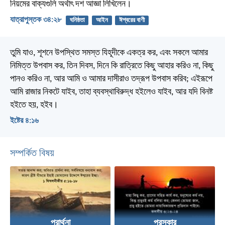
নিয়মের বাক্যগুলি অর্থাৎ দশ আজ্ঞা লিখিলেন।
যাত্রাপুস্তক ৩৪:২৮
ঘনিষ্ঠতা
আইন
ঈশ্বরের বাণী
তুমি যাও, শূশনে উপস্থিত সমস্ত যিহূদীকে একত্র কর, এবং সকলে আমার
নিমিত্ত উপবাস কর, তিন দিবস, দিনে কি রাত্রিতে কিছু আহার করিও না, কিছু
পানও করিও না, আর আমি ও আমার দাসীরাও তদ্রূপ উপবাস করিব; এইরূপে
আমি রাজার নিকটে যাইব, তাহা ব্যবস্থাবিরুদ্ধ হইলেও যাইব, আর যদি বিনষ্ট
হইতে হয়, হইব।
ইষ্টের ৪:১৬
সম্পর্কিত বিষয়
প্রার্থনা
পুরস্কার