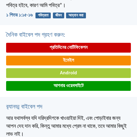
পবিত্র হইবে, কারণ আমি পবিত্র”।
১ পিতর ১:১৫-১৬
পবিত্রতা
জীবন
আহ্বান করা
দৈনিক বাইবেল পদ গ্রহণ করুন:
প্রতিদিনের নোটিফিকেশন
ইমেইল
Android
আপনার ওয়েবসাইটে
র‌্যানড্ম বাইবেল পদ
আর যথাসর্বস্ব যদি দরিদ্রদিগকে খাওয়াইয়া দিই, এবং পোড়াইবার জন্য
আপন দেহ দান করি, কিন্তু আমার মধ্যে প্রেম না থাকে, তবে আমার কিছুই
লাভ নাই।