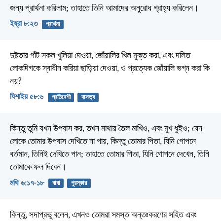
জন্য প্রার্থনা করিলাম; তাহাতে তিনি আমাদের অনুরোধ গ্রাহ্য করিলেন।
ইষ্রা ৮:২৩
প্রার্থনা
দুষ্টতার গাঁট সকল খুলিয়া দেওয়া, জোঁয়ালির খিল মুক্ত করা, এবং দলিত
লোকদিগকে স্বাধীন করিয়া ছাড়িয়া দেওয়া, ও প্রত্যেক জোঁয়ালি ভগ্ন করা কি
নয়?
যিশাইয় ৫৮:৬
প্রতিবেশী
দাসত্ব
কিন্তু তুমি যখন উপবাস কর, তখন মাথায় তৈল মাখিও, এবং মুখ ধুইও; যেন
লোকে তোমার উপবাস দেখিতে না পায়, কিন্তু তোমার পিতা, যিনি গোপনে
বর্তমান, তিনিই দেখিতে পান; তাহাতে তোমার পিতা, যিনি গোপনে দেখেন, তিনি
তোমাকে ফল দিবেন।
মথি ৬:১৭-১৮
বাবা
পুরস্কার
কিন্তু, সদাপ্রভু বলেন, এখনও তোমরা সমস্ত অন্তঃকরণের সহিত এবং