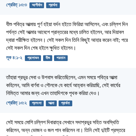
প্রেরিত্‌ ১৩:৩
আশীর্বাদ
প্রার্থনা
যীশু পবিত্র আত্মায় পূর্ণ হইয়া যর্দন হইতে ফিরিয়া আসিলেন, এবং চল্লিশ দিন
পর্যন্ত সেই আত্মার আবেশে প্রান্তরের মধ্যে চালিত হইলেন, আর দিয়াবল
দ্বারা পরীক্ষিত হইলেন। সেই সকল দিন তিনি কিছুই আহার করেন নাই; পরে
সেই সকল দিন শেষ হইলে ক্ষুধিত হইলেন।
লূক ৪:১-২
প্রলোভন
যীশু
শয়তান
তাঁহারা প্রভুর সেবা ও উপবাস করিতেছিলেন, এমন সময়ে পবিত্র আত্মা
কহিলেন, আমি বার্ণবা ও শৌলকে যে কার্যে আহ্বান করিয়াছি, সেই কার্যের
নিমিত্ত আমার জন্য এখন তাহাদিগকে পৃথক করিয়া দেও।
প্রেরিত্‌ ১৩:২
প্রশংসা
আত্মা
প্রার্থনা
সেই সময়ে মোশি চল্লিশ দিবারাত্র সেখানে সদাপ্রভুর সহিত অবস্থিতি
করিলেন, অন্ন ভোজন ও জল পান করিলেন না। তিনি সেই দুইটি প্রস্তরে