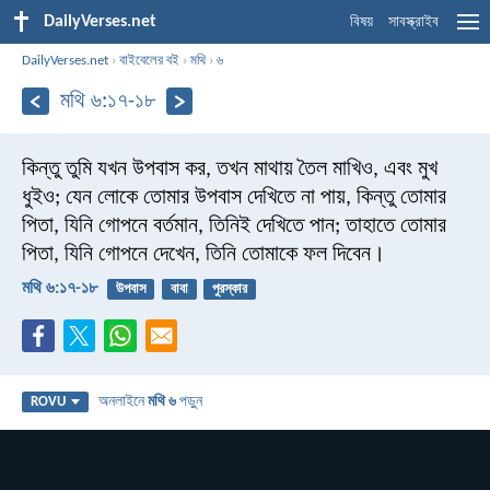
DailyVerses.net
বিষয়
সাবস্ক্রাইব
DailyVerses.net
›
বাইবেলের বই
›
মথি
›
৬
মথি ৬:১৭-১৮
কিন্তু তুমি যখন উপবাস কর, তখন মাথায় তৈল মাখিও, এবং মুখ
ধুইও; যেন লোকে তোমার উপবাস দেখিতে না পায়, কিন্তু তোমার
পিতা, যিনি গোপনে বর্তমান, তিনিই দেখিতে পান; তাহাতে তোমার
পিতা, যিনি গোপনে দেখেন, তিনি তোমাকে ফল দিবেন।
মথি ৬:১৭-১৮
উপবাস
বাবা
পুরস্কার
অনলাইনে
মথি ৬
পড়ুন
ROVU