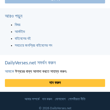
আরও পড়ুন
বিষয়
আর্কাইভ
বাইবেলের বই
সবচেয়ে জনপ্রিয় বাইবেলের পদ
DailyVerses.net সমর্থন করুন
আমাকে
ঈশ্বরের বাক্য আলাদা করতে সাহায্য করুন:
দান করুন
আমার সম্পর্কে
দান করুন
যোগাযোগ
গোপনীয়তা নীতি
© 2026 DailyVerses.net