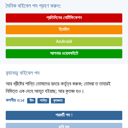
দৈনিক বাইবেল পদ গ্রহণ করুন:
প্রতিদিনের নোটিফিকেশন
ইমেইল
Android
আপনার ওয়েবসাইটে
র‌্যানড্ম বাইবেল পদ
আর খ্রীষ্টের শান্তি তোমাদের হৃদয়ে কর্তৃত্ব করুক; তোমরা ত তাহারই
নিমিত্ত এক দেহে আহূত হইয়াছ; আর কৃতজ্ঞ হও।
কলসীয় ৩:১৫
যীশু
শান্তি
কৃতজ্ঞতা
পরবর্তী পদ !
ছবি সহ