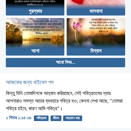
পুরস্কার
ভালবাসা
আশা
বিশ্বাস
আরো বিষয়...
আজকের জন্য বাইবেল পদ
কিন্তু যিনি তোমাদিগকে আহ্বান করিয়াছেন, সেই পবিত্রতমের ন্যায়
আপনারাও সমস্ত আচার ব্যবহারে পবিত্র হও; কেননা লেখা আছে, ‘‘তোমরা
পবিত্র হইবে, কারণ আমি পবিত্র”।
১ পিতর ১:১৫-১৬
পবিত্রতা
জীবন
আহ্বান করা