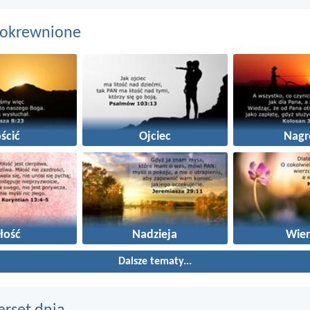
pokrewnione
ścić
Ojciec
Nagr
łość
Nadzieja
Wier
Dalsze tematy...