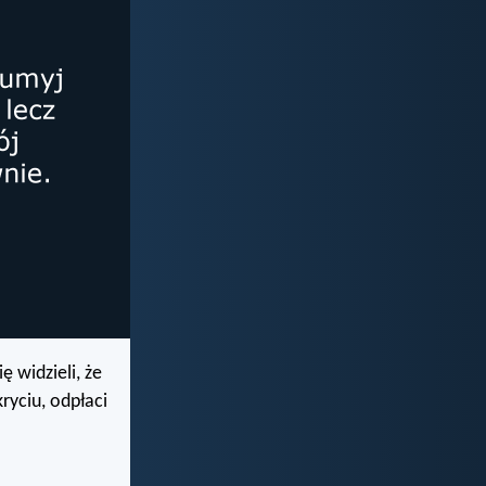
ę widzieli, że
kryciu, odpłaci