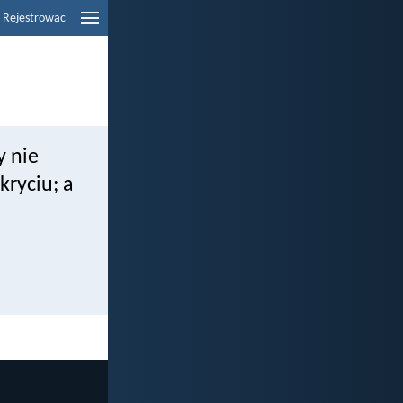
Rejestrowac
y nie
ukryciu; a