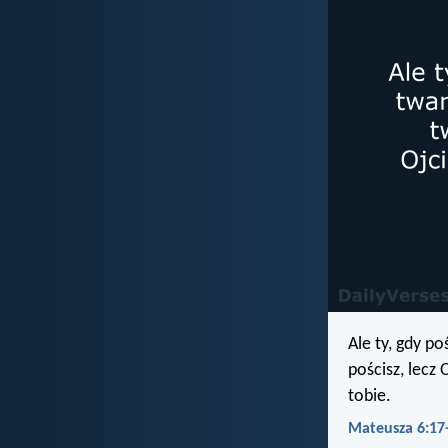
Ale ty, gdy po
pościsz, lecz 
tobie.
Mateusza 6:17