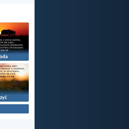
oda
zyć