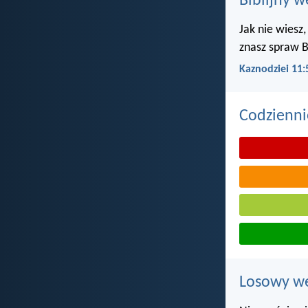
Biblijny w
Jak nie wiesz,
znasz spraw B
Kaznodziei 11:
Codzienni
Losowy wer