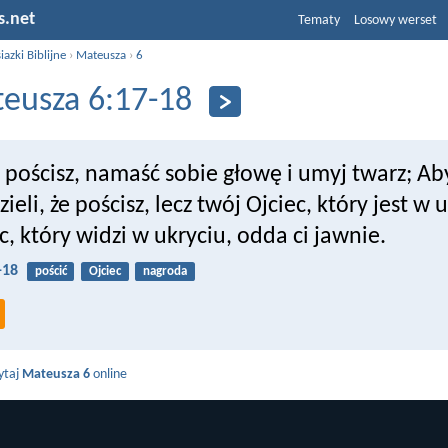
s.net
Tematy
Losowy werset
iazki Biblijne
›
Mateusza
›
6
eusza 6:17-18
y pościsz, namaść sobie głowę i umyj twarz; Ab
ieli, że pościsz, lecz twój Ojciec, który jest w 
c, który widzi w ukryciu, odda ci jawnie.
-18
pościć
Ojciec
nagroda
ytaj
Mateusza 6
online