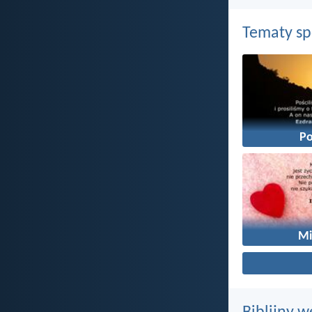
Tematy s
Po
Mi