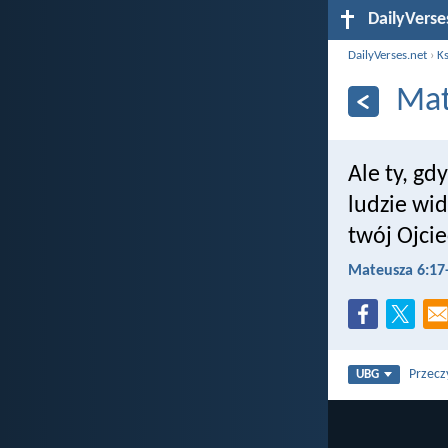
DailyVerse
DailyVerses.net
›
Ks
Mat
Ale ty, gd
ludzie widz
twój Ojcie
Mateusza 6:17
Przecz
UBG