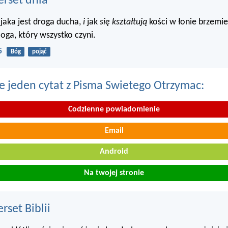
erset dnia
 jaka jest droga ducha,
i
jak
się kształtują
kości w łonie brzemie
oga, który wszystko czyni.
5
Bóg
pojąć
e jeden cytat z Pisma Swietego Otrzymac:
Codzienne powiadomienie
Email
Android
Na twojej stronie
set Biblii