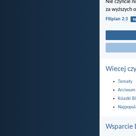
Nie czyńcie ni
za wyższych o
Filipian 2:3
e
Wiecej cz
Tematy
Arciwum
Ksiazki Bi
Najpopul
Wsparcie 