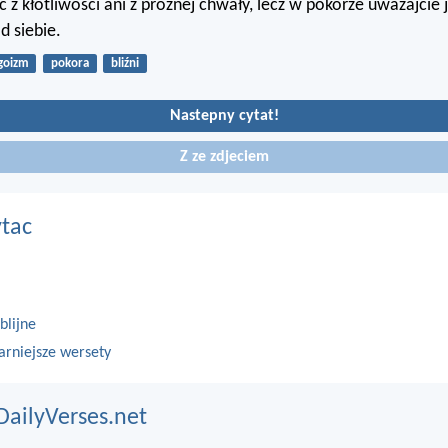
c z kłótliwości ani z próżnej chwały, lecz w pokorze uważajcie 
d siebie.
goizm
pokora
bliźni
Nastepny cytat!
Z ze zdjeciem
ytac
blijne
arniejsze wersety
DailyVerses.net