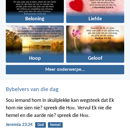
Beloning
Liefde
Hoop
Geloof
Meer onderwerpe...
Bybelvers van die dag
Sou iemand hom in skuilplekke kan wegsteek dat Ek
hom nie sien nie? spreek die H
ere
. Vervul Ek nie die
hemel en die aarde nie? spreek die H
ere
.
Jeremia 23:24
God
hemel