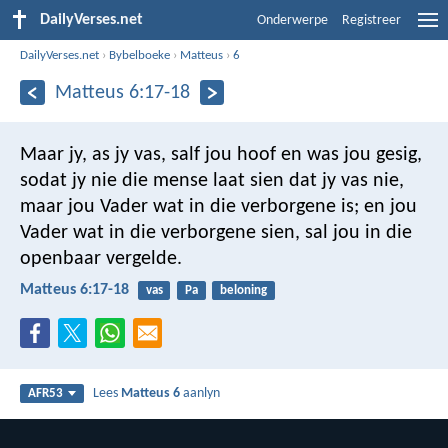
DailyVerses.net
Onderwerpe
Registreer
DailyVerses.net
›
Bybelboeke
›
Matteus
›
6
Matteus 6:17-18
Maar jy, as jy vas, salf jou hoof en was jou gesig,
sodat jy nie die mense laat sien dat jy vas nie,
maar jou Vader wat in die verborgene is; en jou
Vader wat in die verborgene sien, sal jou in die
openbaar vergelde.
Matteus 6:17-18
vas
Pa
beloning
Lees
Matteus 6
aanlyn
AFR53