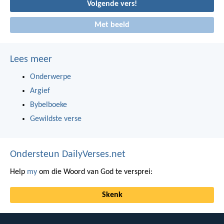
Volgende vers!
Met beeld
Lees meer
Onderwerpe
Argief
Bybelboeke
Gewildste verse
Ondersteun DailyVerses.net
Help
my
om die Woord van God te versprei:
Skenk