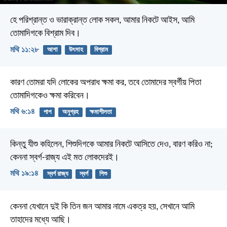
হে পরিশ্রান্ত ও ভারাক্রান্ত লোক সকল, আমার নিকটে আইস, আমি
তোমাদিগকে বিশ্রাম দিব।
মথি ১১:২৮
আশা
উৎসাহ
বিশ্রাম
কারণ তোমরা যদি লোকের অপরাধ ক্ষমা কর, তবে তোমাদের স্বর্গীয় পিতা
তোমাদিগকেও ক্ষমা করিবেন।
মথি ৬:১৪
পাপ
অনুগ্রহ
ক্ষমাশীলতা
কিন্তু যীশু কহিলেন, শিশুদিগকে আমার নিকটে আসিতে দেও, বারণ করিও না;
কেননা স্বর্গ-রাজ্য এই মত লোকদেরই।
মথি ১৯:১৪
স্বর্গ রাজ্য
স্বর্গ
শিশু
কেননা যেখানে দুই কি তিন জন আমার নামে একত্র হয়, সেখানে আমি
তাহাদের মধ্যে আছি।