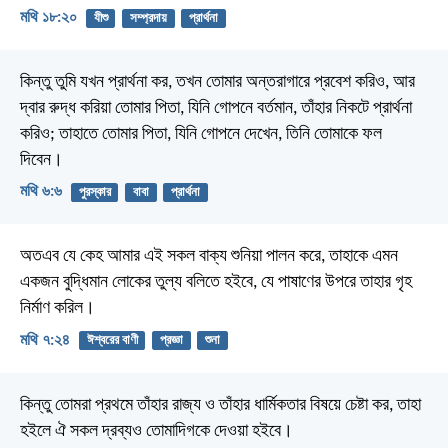
মথি ১৮:২০
যীশু
সম্প্রদায়
প্রার্থনা
কিন্তু তুমি যখন প্রার্থনা কর, তখন তোমার অন্তরাগারে প্রবেশ করিও, আর
দ্বার রুদ্ধ করিয়া তোমার পিতা, যিনি গোপনে বর্তমান, তাঁহার নিকটে প্রার্থনা
করিও; তাহাতে তোমার পিতা, যিনি গোপনে দেখেন, তিনি তোমাকে ফল
দিবেন।
মথি ৬:৬
পুরস্কার
বাবা
প্রার্থনা
অতএব যে কেহ আমার এই সকল বাক্য শুনিয়া পালন করে, তাহাকে এমন
একজন বুদ্ধিমান লোকের তুল্য বলিতে হইবে, যে পাষাণের উপরে তাহার গৃহ
নির্মাণ করিল।
মথি ৭:২৪
ঈশ্বরের বাণী
প্রজ্ঞা
শুনা
কিন্তু তোমরা প্রথমে তাঁহার রাজ্য ও তাঁহার ধার্মিকতার বিষয়ে চেষ্টা কর, তাহা
হইলে ঐ সকল দ্রব্যও তোমাদিগকে দেওয়া হইবে।