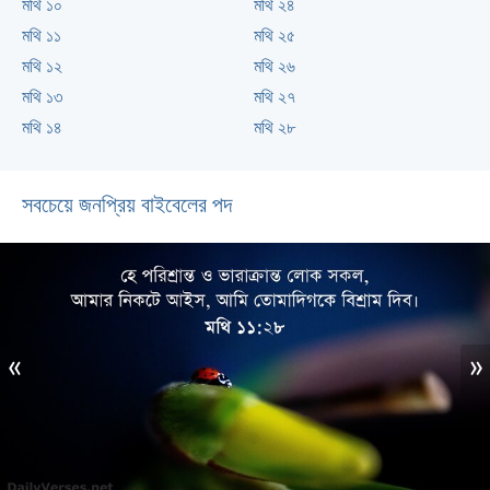
মথি ১০
মথি ২৪
মথি ১১
মথি ২৫
মথি ১২
মথি ২৬
মথি ১৩
মথি ২৭
মথি ১৪
মথি ২৮
সবচেয়ে জনপ্রিয় বাইবেলের পদ
«
»