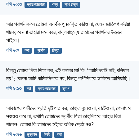
মথি ৬:৩৩
ন্যায়পরায়ণতা
খাদ্য
স্বর্গ রাজ্য
আর প্রার্থনাকালে তোমরা অনর্থক পুনরুক্তি করিও না, যেমন জাতিগণ করিয়া
থাকে; কেননা তাহারা মনে করে, বাক্যবাহুল্যে তাহাদের প্রার্থনার উত্তর
পাইবে।
মথি ৬:৭
কথা
প্রার্থনা
চিন্তা
কিন্তু তোমরা গিয়া শিক্ষা কর, এই বচনের মর্ম কি, ‘‘আমি দয়াই চাই, বলিদান
নয়”; কেননা আমি ধার্মিকদিগকে নয়, কিন্তু পাপীদিগকে ডাকিতে আসিয়াছি।
মথি ৯:১৩
দয়া
ন্যায়পরায়ণতা
ত্যাগ
আকাশের পক্ষীদের প্রতি দৃষ্টিপাত কর; তাহারা বুনেও না, কাটেও না, গোলাঘরে
সঞ্চয়ও করে না, তথাপি তোমাদের স্বর্গীয় পিতা তাহাদিগকে আহার দিয়া
থাকেন; তোমরা কি তাহাদের হইতে অধিক শ্রেষ্ঠ নও?
মথি ৬:২৬
মূল্যবান
নির্ভর
বাবা