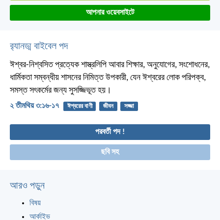
আপনার ওয়েবসাইটে
র‌্যানড্ম বাইবেল পদ
ঈশ্বর-নিশ্বসিত প্রত্যেক শাস্ত্রলিপি আবার শিক্ষার, অনুযোগের, সংশোধনের,
ধার্মিকতা সম্বন্ধীয় শাসনের নিমিত্ত উপকারী, যেন ঈশ্বরের লোক পরিপক্ব,
সমস্ত সৎকর্মের জন্য সুসজ্জিভূত হয়।
২ তীমথিয় ৩:১৬-১৭
ঈশ্বরের বাণী
জীবন
সজ্জা
পরবর্তী পদ !
ছবি সহ
আরও পড়ুন
বিষয়
আর্কাইভ