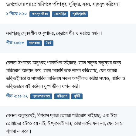
দুঃখভোগের পর তোমাদিগকে পরিপক্ব, সুস্থির, সবল, বদ্ধমূল করিবেন।
১ পিতর ৫:১০
অনন্ত জীবন
ভোগান্তি
প্রতিশ্রুতি
সদাপ্রভু স্নেহশীল ও কৃপাময়,
ক্রোধে ধীর ও দয়াতে মহান।
গীত ১০৩:৮
ভালবাসা
ধৈর্য
কেননা ঈশ্বরের অনুগ্রহ প্রকাশিত হইয়াছে, তাহা সমুদয় মনুষ্যের জন্য
পরিত্রাণ আনয়ন করে, তাহা আমাদিগকে শাসন করিতেছে, যেন আমরা
ভক্তিহীনতা ও সাংসারিক অভিলাষ সকল অস্বীকার করিয়া সংযত, ধার্মিক ও
ভক্তিভাবে এই বর্তমান যুগে জীবন যাপন করি।
তীত ২:১১-১২
ন্যায়পরায়ণতা
পরিত্রাণ
পৃথিবী
কেননা অনুগ্রহেই, বিশ্বাস দ্বারা তোমরা পরিত্রাণ পাইয়াছ; এবং ইহা
তোমাদের হইতে হয় নাই, ঈশ্বরেরই দান; তাহা কর্মের ফল নয়, যেন কেহ
শ্লাঘা না করে।