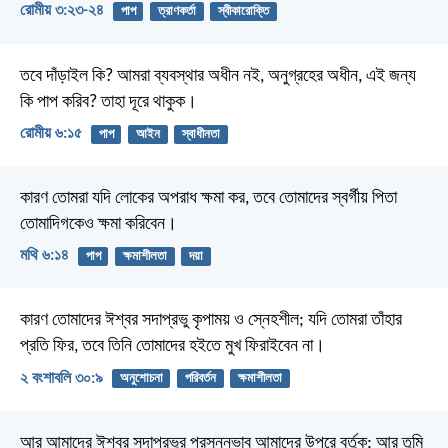
রোমীয় ৩:২৩-২৪
পাপ
ত্রাণকর্তা
স্বীকারোক্তি
তবে দাঁড়াইল কি? আমরা ব্যবস্থার অধীন নই, অনুগ্রহের অধীন, এই জন্য
কি পাপ করিব? তাহা দূরে থাকুক।
রোমীয় ৬:১৫
পাপ
আইন
স্বাধীনতা
কারণ তোমরা যদি লোকের অপরাধ ক্ষমা কর, তবে তোমাদের স্বর্গীয় পিতা
তোমাদিগকেও ক্ষমা করিবেন।
মথি ৬:১৪
পাপ
ক্ষমাশীলতা
দয়া
কারণ তোমাদের ঈশ্বর সদাপ্রভু কৃপাময় ও স্নেহশীল; যদি তোমরা তাঁহার
প্রতি ফির, তবে তিনি তোমাদের হইতে মুখ ফিরাইবেন না।
২ বংশাবলি ৩০:৯
অনুশোচনা
পরিবর্তন
ক্ষমাশীলতা
আর আমাদের ঈশ্বর সদাপ্রভুর প্রসন্নভাব আমাদের উপরে বর্তুক;
আর তুমি