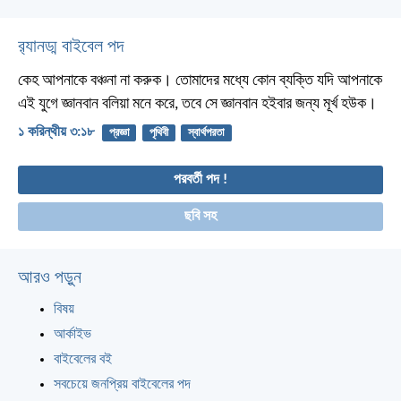
র‌্যানড্ম বাইবেল পদ
কেহ আপনাকে বঞ্চনা না করুক। তোমাদের মধ্যে কোন ব্যক্তি যদি আপনাকে
এই যুগে জ্ঞানবান বলিয়া মনে করে, তবে সে জ্ঞানবান হইবার জন্য মূর্খ হউক।
১ করিন্থীয় ৩:১৮
প্রজ্ঞা
পৃথিবী
স্বার্থপরতা
পরবর্তী পদ !
ছবি সহ
আরও পড়ুন
বিষয়
আর্কাইভ
বাইবেলের বই
সবচেয়ে জনপ্রিয় বাইবেলের পদ