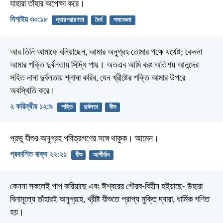
যাহারা তাঁহার অপেক্ষা করে।
যিশাইয় ৩০:১৮
ন্যায়পরায়ণতা
ধৈর্য
সমবেদনা
আর তিনি আমাকে বলিয়াছেন, আমার অনুগ্রহ তোমার পক্ষে যথেষ্ট; কেননা
আমার শক্তি দুর্বলতায় সিদ্ধি পায়। অতএব আমি বরং অতিশয় আনন্দের
সহিত নানা দুর্বলতায় শ্লাঘা করিব, যেন খ্রীষ্টের শক্তি আমার উপরে
অবস্থিতি করে।
২ করিন্থীয় ১২:৯
শক্তি
দুর্বলতা
যীশু
প্রভু যীশুর অনুগ্রহ পবিত্রগণের সঙ্গে থাকুক। আমেন।
প্রকাশিত বাক্য ২২:২১
যীশু
আশীর্বাদ
কেননা সকলেই পাপ করিয়াছে এবং ঈশ্বরের গৌরব-বিহীন হইয়াছে- উহারা
বিনামূল্যে তাঁহারই অনুগ্রহে, খ্রীষ্ট যীশুতে প্রাপ্য মুক্তি দ্বারা, ধার্মিক গণিত
হয়।