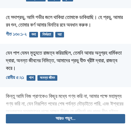
হে সদাপ্রভু, আমি গভীর জলে থাকিয়া তোমাকে ডাকিয়াছি।
হে প্রভু, আমার
রব শুন,
তোমার কর্ণ আমার বিনতির রবে অবধান করুক।
গীত ১৩০:১-২
শুনা
নির্ভরতা
দয়া
যেন পাপ যেমন মৃত্যুতে রাজত্ব করিয়াছিল, তেমনি আবার অনুগ্রহ ধার্মিকতা
দ্বারা, অনন্ত জীবনের নিমিত্ত, আমাদের প্রভু যীশু খ্রীষ্ট দ্বারা, রাজত্ব
করে।
রোমীয় ৫:২১
পাপ
অনন্ত জীবন
কিন্তু আমি নিজ প্রাণকেও কিছুর মধ্যে গণ্য করি না, আমার পক্ষে মহামূল্য
গণ্য করি না, যেন নিরূপিত পথের শেষ পর্যন্ত দৌড়াইতে পারি, এবং ঈশ্বরের
অনুগ্রহের সুসমাচারের পক্ষে সাক্ষ্য দিবার যে পরিচর্যা পদ প্রভু যীশু হইতে
আরও পড়ুন...
পাইয়াছি, তাহা সমাপ্ত করিতে পারি।