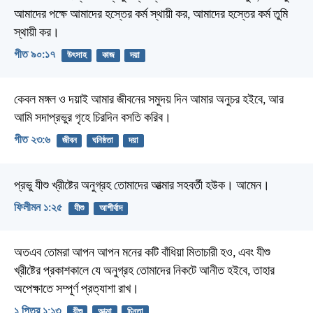
আমাদের পক্ষে আমাদের হস্তের কর্ম স্থায়ী কর,
আমাদের হস্তের কর্ম তুমি
স্থায়ী কর।
গীত ৯০:১৭
উৎসাহ
কাজ
দয়া
কেবল মঙ্গল ও দয়াই আমার জীবনের সমুদয় দিন আমার অনুচর হইবে,
আর
আমি সদাপ্রভুর গৃহে চিরদিন বসতি করিব।
গীত ২৩:৬
জীবন
ঘনিষ্ঠতা
দয়া
প্রভু যীশু খ্রীষ্টের অনুগ্রহ তোমাদের আত্মার সহবর্তী হউক। আমেন।
ফিলীমন ১:২৫
যীশু
আশীর্বাদ
অতএব তোমরা আপন আপন মনের কটি বাঁধিয়া মিতাচারী হও, এবং যীশু
খ্রীষ্টের প্রকাশকালে যে অনুগ্রহ তোমাদের নিকটে আনীত হইবে, তাহার
অপেক্ষাতে সম্পূর্ণ প্রত্যাশা রাখ।
১ পিতর ১:১৩
যীশু
আত্মা
চিন্তা