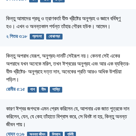
কিন্তু আমাদের প্রভু ও ত্রাণকর্তা যীশু খ্রীষ্টের অনুগ্রহ ও জ্ঞানে বর্ধিষ্ণু
হও। এখন ও অনন্তকাল পর্যন্ত তাঁহার গৌরব হউক। আমেন।
২ পিতর ৩:১৮
প্রশংসা
বোঝাপড়া
কিন্তু অপরাধ যেরূপ, অনুগ্রহ-দানটি সেইরূপ নয়। কেননা সেই একের
অপরাধে যখন অনেকে মরিল, তখন ঈশ্বরের অনুগ্রহ এবং আর এক ব্যক্তির-
যীশু খ্রীষ্টের- অনুগ্রহে দত্ত দান, অনেকের প্রতি আরও অধিক উপচিয়া
পড়িল।
রোমীয় ৫:১৫
পাপ
যীশু
শাস্তি
কারণ ঈশ্বর জগৎকে এমন প্রেম করিলেন যে, আপনার এক জাত পুত্রকে দান
করিলেন, যেন, যে কেহ তাঁহাতে বিশ্বাস করে, সে বিনষ্ট না হয়, কিন্তু অনন্ত
জীবন পায়।
যোহন ৩:১৬
অনন্ত জীবন
বিশ্বাস
পৃথিবী