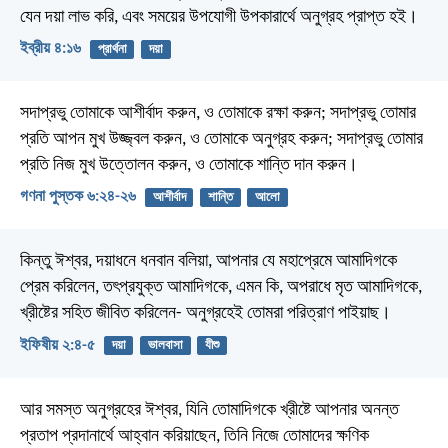
যেন দয়া লাভ করি, এবং সময়ের উপযোগী উপকারার্থে অনুগ্রহ প্রাপ্ত হই।
ইব্রীয় ৪:১৬
প্রার্থনা
দয়া
সদাপ্রভু তোমাকে আশীর্বাদ করুন, ও তোমাকে রক্ষা করুন;
সদাপ্রভু তোমার
প্রতি আপন মুখ উজ্জ্বল করুন, ও তোমাকে অনুগ্রহ করুন;
সদাপ্রভু তোমার
প্রতি নিজ মুখ উত্তোলন করুন, ও তোমাকে শান্তি দান করুন।
গণনা পুস্তক ৬:২৪-২৬
আশীর্বাদ
শান্তি
আলো
কিন্তু ঈশ্বর, দয়াধনে ধনবান বলিয়া, আপনার যে মহাপ্রেমে আমাদিগকে
প্রেম করিলেন, তৎপ্রযুক্ত আমাদিগকে, এমন কি, অপরাধে মৃত আমাদিগকে,
খ্রীষ্টের সহিত জীবিত করিলেন- অনুগ্রহেই তোমরা পরিত্রাণ পাইয়াছ।
ইফিষীয় ২:৪-৫
দয়া
ভালবাসা
যীশু
আর সমস্ত অনুগ্রহের ঈশ্বর, যিনি তোমাদিগকে খ্রীষ্টে আপনার অনন্ত
প্রতাপ প্রদানার্থে আহ্বান করিয়াছেন, তিনি নিজে তোমাদের ক্ষণিক