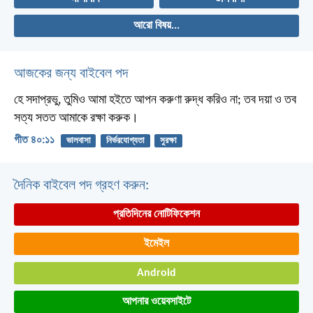
আরো বিষয়...
আজকের জন্য বাইবেল পদ
হে সদাপ্রভু, তুমিও আমা হইতে আপন করুণা রুদ্ধ করিও না;
তব দয়া ও তব
সত্য সতত আমাকে রক্ষা করুক।
গীত ৪০:১১
ভালবাসা
নির্ভরযোগ্যতা
সুরক্ষা
দৈনিক বাইবেল পদ গ্রহণ করুন:
প্রতিদিনের নোটিফিকেশন
ইমেইল
Android
আপনার ওয়েবসাইটে