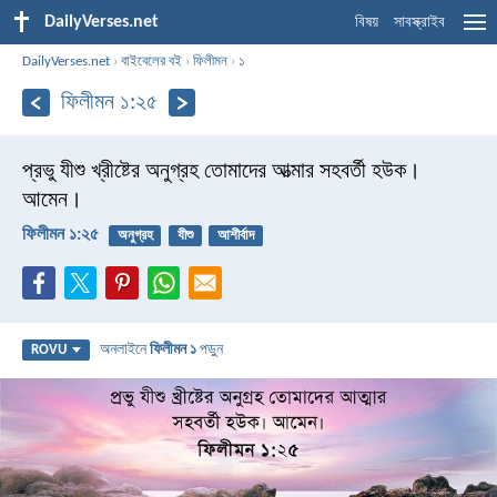
DailyVerses.net
বিষয়
সাবস্ক্রাইব
DailyVerses.net
›
বাইবেলের বই
›
ফিলীমন
›
১
ফিলীমন ১:২৫
প্রভু যীশু খ্রীষ্টের অনুগ্রহ তোমাদের আত্মার সহবর্তী হউক।
আমেন।
ফিলীমন ১:২৫
অনুগ্রহ
যীশু
আশীর্বাদ
অনলাইনে
ফিলীমন ১
পড়ুন
ROVU