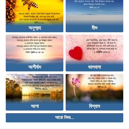
অনুগ্রহ
যীশু
আশীর্বাদ
ভালবাসা
আশা
বিশ্বাস
আরো বিষয়...