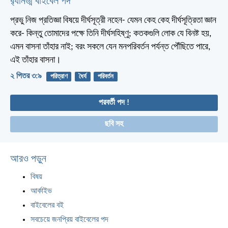
র‌্যানড্ম বাইবেল পদ
প্রভু নিজ প্রতিজ্ঞা বিষয়ে দীর্ঘসূত্রী নহেন- যেমন কেহ কেহ দীর্ঘসূত্রিতা জ্ঞান
করে- কিন্তু তোমাদের পক্ষে তিনি দীর্ঘসহিষ্ণু; কতকগুলি লোক যে বিনষ্ট হয়,
এমন বাসনা তাঁহার নাই; বরং সকলে যেন মনপরিবর্তন পর্যন্ত পৌঁছিতে পারে,
এই তাঁহার বাসনা।
২ পিতর ৩:৯
পরিত্রাণ
ধৈর্য
পরিবর্তন
পরবর্তী পদ !
ছবি সহ
আরও পড়ুন
বিষয়
আর্কাইভ
বাইবেলের বই
সবচেয়ে জনপ্রিয় বাইবেলের পদ