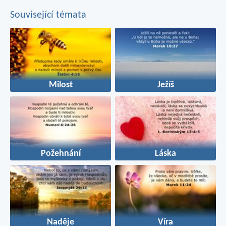
Související témata
Milost
Ježíš
Požehnání
Láska
Naděje
Víra