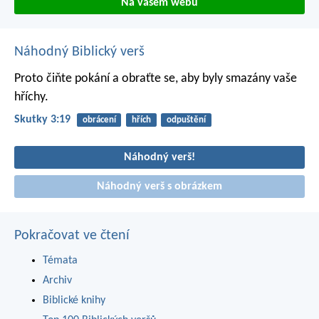
Na vašem webu
Náhodný Biblický verš
Proto čiňte pokání a obraťte se, aby byly smazány vaše
hříchy.
Skutky 3:19
obrácení
hřích
odpuštění
Náhodný verš!
Náhodný verš s obrázkem
Pokračovat ve čtení
Témata
Archiv
Biblické knihy