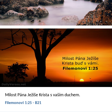
Milost Pána Ježíše Krista s vaším duchem.
Filemonovi 1:25 - B21