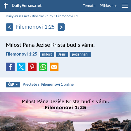
DailyVerses.net
Témata
Přihlásit se
DailyVerses.net
›
Biblické knihy
›
Filemonovi
›
1
Filemonovi 1:25
Milost Pána Ježíše Krista buď s vámi.
Filemonovi 1:25
milost
Ježíš
požehnání
Přečtěte si
Filemonovi 1
online
ČEP