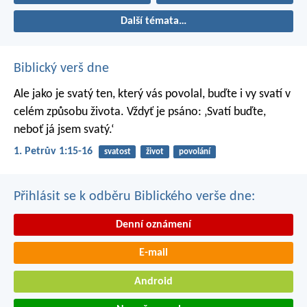
Další témata…
Biblický verš dne
Ale jako je svatý ten, který vás povolal, buďte i vy svatí v
celém způsobu života. Vždyť je psáno: ‚Svatí buďte,
neboť já jsem svatý.‘
1. Petrův 1:15-16
svatost
život
povolání
Přihlásit se k odběru Biblického verše dne:
Denní oznámení
E-mail
Android