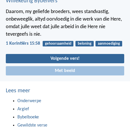
Willekeurig Bybelvers
Daarom, my geliefde broeders, wees standvastig,
onbeweeglik, altyd oorvloedig in die werk van die Here,
omdat julle weet dat julle arbeid in die Here nie
tevergeefs is nie.
1 Korintiërs 15:58
gehoorsaamheid
beloning
aanmoediging
Volgende vers!
Met beeld
Lees meer
Onderwerpe
Argief
Bybelboeke
Gewildste verse