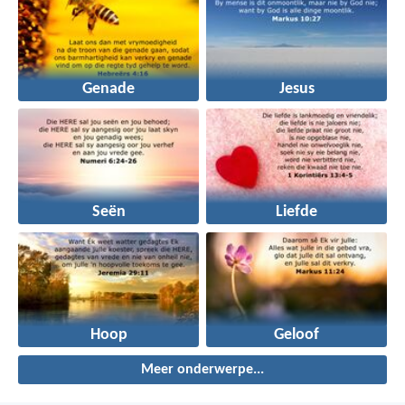
Genade
Jesus
Seën
Liefde
Hoop
Geloof
Meer onderwerpe...