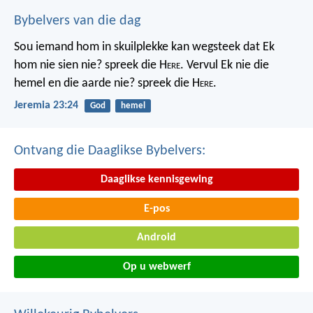
Bybelvers van die dag
Sou iemand hom in skuilplekke kan wegsteek dat Ek
hom nie sien nie? spreek die H
ere
. Vervul Ek nie die
hemel en die aarde nie? spreek die H
ere
.
Jeremia 23:24
God
hemel
Ontvang die Daaglikse Bybelvers:
Daaglikse kennisgewing
E-pos
Android
Op u webwerf