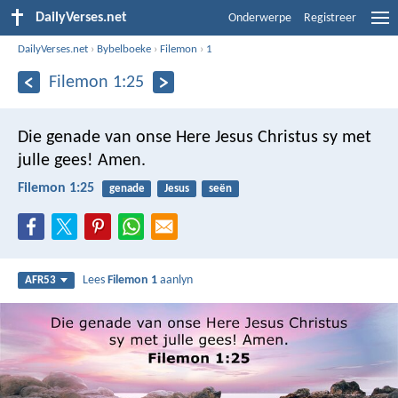
DailyVerses.net
Onderwerpe
Registreer
DailyVerses.net
›
Bybelboeke
›
Filemon
›
1
Filemon 1:25
Die genade van onse Here Jesus Christus sy met
julle gees! Amen.
Filemon 1:25
genade
Jesus
seën
Lees
Filemon 1
aanlyn
AFR53