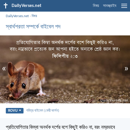
DailyVerses.net
বিষয়
সাবস্ক্রাইব
DailyVerses.net
›
বিষয়
স্বার্থপরতা সম্পর্কে বাইবেল পদ
«
»
ROVU
পবিত্র বাইবেল (কেরী ভার্সন)
প্রতিযোগিতার কিম্বা অনর্থক দর্পের বশে কিছুই করিও না, বরং নম্রভাবে