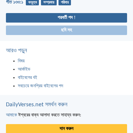
গীত ১৩৩:১
বন্ধুত্ব
সম্প্রদায়
পরিবার
পরবর্তী পদ !
ছবি সহ
আরও পড়ুন
বিষয়
আর্কাইভ
বাইবেলের বই
সবচেয়ে জনপ্রিয় বাইবেলের পদ
DailyVerses.net সমর্থন করুন
আমাকে
ঈশ্বরের বাক্য আলাদা করতে সাহায্য করুন:
দান করুন