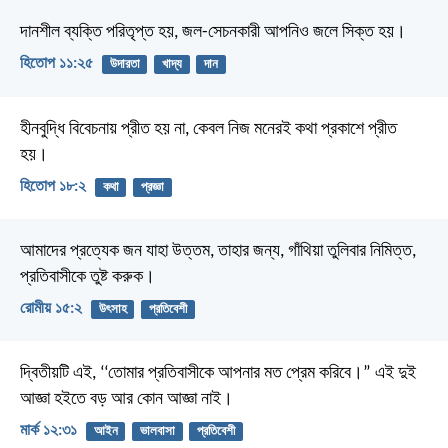
দানশীল ব্যক্তি পরিতৃপ্ত হয়,
জল-সেচনকারী আপনিও জলে সিক্ত হয়।
হিতোপ ১১:২৫
উদারতা
খাদ্য
দান
হীনবুদ্ধি বিবেচনায় প্রীত হয় না,
কেবল নিজ মনেরই কথা প্রকাশে প্রীত
হয়।
হিতোপ ১৮:২
কথা
প্রজ্ঞা
আমাদের প্রত্যেক জন যাহা উত্তম, তাহার জন্য, গাঁথিয়া তুলিবার নিমিত্ত,
প্রতিবাসীকে তুষ্ট করুক।
রোমীয় ১৫:২
উৎসাহ
প্রতিবেশী
দ্বিতীয়টি এই, ‘‘তোমার প্রতিবাসীকে আপনার মত প্রেম করিবে।” এই দুই
আজ্ঞা হইতে বড় আর কোন আজ্ঞা নাই।
মার্ক ১২:৩১
আইন
ভালবাসা
প্রতিবেশী