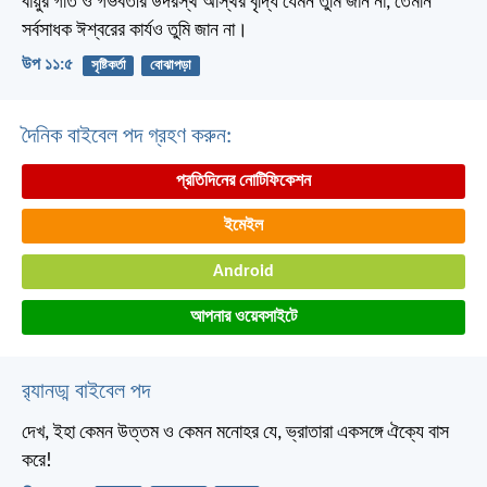
বায়ুর গতি ও গর্ভবতীর উদরস্থ অস্থির বৃদ্ধি যেমন তুমি জান না, তেমনি
সর্বসাধক ঈশ্বরের কার্যও তুমি জান না।
উপ ১১:৫
সৃষ্টিকর্তা
বোঝাপড়া
দৈনিক বাইবেল পদ গ্রহণ করুন:
প্রতিদিনের নোটিফিকেশন
ইমেইল
Android
আপনার ওয়েবসাইটে
র‌্যানড্ম বাইবেল পদ
দেখ, ইহা কেমন উত্তম ও কেমন মনোহর যে,
ভ্রাতারা একসঙ্গে ঐক্যে বাস
করে!