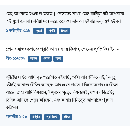
কেহ আপনাকে বঞ্চনা না করুক। তোমাদের মধ্যে কোন ব্যক্তি যদি আপনাকে
এই যুগে জ্ঞানবান বলিয়া মনে করে, তবে সে জ্ঞানবান হইবার জন্য মূর্খ হউক।
১ করিন্থীয় ৩:১৮
প্রজ্ঞা
পৃথিবী
চিন্তা
তোমার সাক্ষ্যকলাপের প্রতি আমার হৃদয় ফিরাও,
লোভের প্রতি ফিরাইও না।
গীত ১১৯:৩৬
আইন
লোভ
হৃদয়
খ্রীষ্টের সহিত আমি ক্রুশারোপিত হইয়াছি, আমি আর জীবিত নই, কিন্তু
খ্রীষ্টই আমাতে জীবিত আছেন; আর এখন মাংসে থাকিতে আমার যে জীবন
আছে, তাহা আমি বিশ্বাসে, ঈশ্বরের পুত্রে বিশ্বাসেই, যাপন করিতেছি;
তিনিই আমাকে প্রেম করিলেন, এবং আমার নিমিত্তে আপনাকে প্রদান
করিলেন।
গালাতীয় ২:২০
বিশ্বাস
ত্রাণকর্তা
জীবন