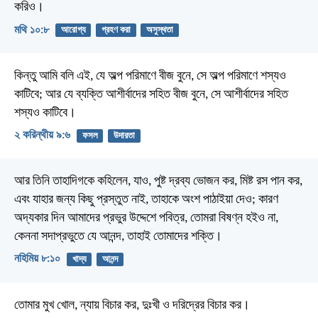
করিও।
মথি ১০:৮
আরোগ্য
গ্রহণ করা
অসুস্থতা
কিন্তু আমি বলি এই, যে অল্প পরিমাণে বীজ বুনে, সে অল্প পরিমাণে শস্যও
কাটিবে; আর যে ব্যক্তি আশীর্বাদের সহিত বীজ বুনে, সে আশীর্বাদের সহিত
শস্যও কাটিবে।
২ করিন্থীয় ৯:৬
ফসল
উদারতা
আর তিনি তাহাদিগকে কহিলেন, যাও, পুষ্ট দ্রব্য ভোজন কর, মিষ্ট রস পান কর,
এবং যাহার জন্য কিছু প্রস্তুত নাই, তাহাকে অংশ পাঠাইয়া দেও; কারণ
অদ্যকার দিন আমাদের প্রভুর উদ্দেশে পবিত্র, তোমরা বিষণ্ন হইও না,
কেননা সদাপ্রভুতে যে আনন্দ, তাহাই তোমাদের শক্তি।
নহিমিয় ৮:১০
খাদ্য
আনন্দ
তোমার মুখ খোল, ন্যায় বিচার কর,
দুঃখী ও দরিদ্রের বিচার কর।