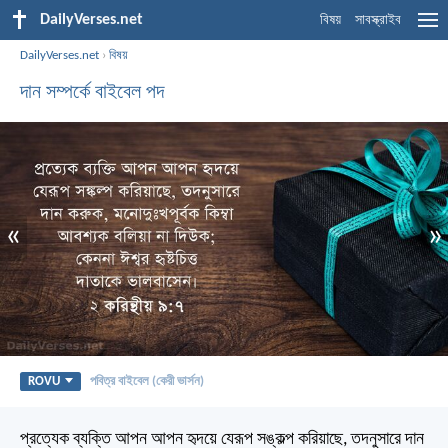
DailyVerses.net
বিষয়
সাবস্ক্রাইব
DailyVerses.net
›
বিষয়
দান সম্পর্কে বাইবেল পদ
«
»
ROVU
পবিত্র বাইবেল (কেরী ভার্সন)
প্রত্যেক ব্যক্তি আপন আপন হৃদয়ে যেরূপ সঙ্কল্প করিয়াছে, তদনুসারে দান