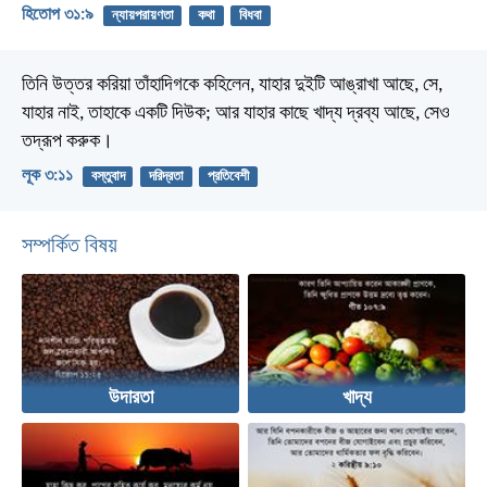
হিতোপ ৩১:৯
ন্যায়পরায়ণতা
কথা
বিধবা
তিনি উত্তর করিয়া তাঁহাদিগকে কহিলেন, যাহার দুইটি আঙ্‌রাখা আছে, সে,
যাহার নাই, তাহাকে একটি দিউক; আর যাহার কাছে খাদ্য দ্রব্য আছে, সেও
তদ্রূপ করুক।
লূক ৩:১১
বস্তুবাদ
দরিদ্রতা
প্রতিবেশী
সম্পর্কিত বিষয়
উদারতা
খাদ্য