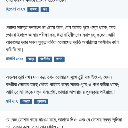
তাহা করিবার ক্ষমতা তোমার হাতে থাকে।
হিতোপ ৩:২৭
সততা
ঋণ
তোমরা সমস্ত দশমাংশ ভাণ্ডারে আন, যেন আমার গৃহে খাদ্য থাকে; আর
তোমরা ইহাতে আমার পরীক্ষা কর, ইহা বাহিনীগণের সদাপ্রভু কহেন, আমি
আকাশের দ্বার সকল মুক্ত করিয়া তোমাদের প্রতি অপরিমেয় আশীর্বাদ বর্ষণ
করি কি না।
মালাখি ৩:১০
খাদ্য
আশীর্বাদ
ফসল
অতএব তুমি যখন দান কর, তখন তোমার সম্মুখে তূরী বাজাইও না, যেমন
কপটীরা লোকের কাছে গৌরব পাইবার জন্য সমাজ-গৃহে ও পথে করিয়া থাকে;
আমি তোমাদিগকে সত্য বলিতেছি, তাহারা আপনাদের পুরস্কার পাইয়াছে।
মথি ৬:২
নম্রতা
পুরস্কার
যে কেহ তোমার কাছে যাচ্ঞা করে, তাহাকে দিও; এবং যে তোমার দ্রব্য তুলিয়া
লয়, তাহার কাছে তাহা আর চাহিও না।