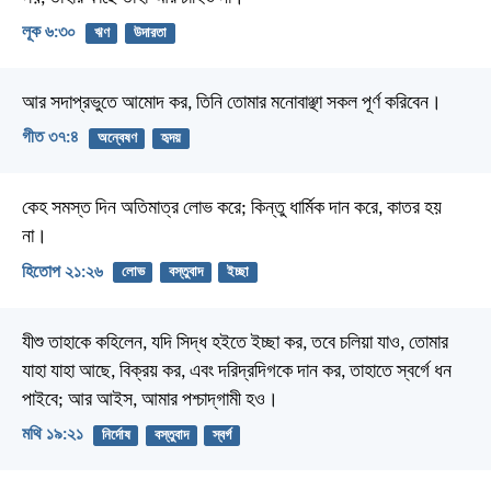
লূক ৬:৩০
ঋণ
উদারতা
আর সদাপ্রভুতে আমোদ কর,
তিনি তোমার মনোবাঞ্ছা সকল পূর্ণ করিবেন।
গীত ৩৭:৪
অন্বেষণ
হৃদয়
কেহ সমস্ত দিন অতিমাত্র লোভ করে;
কিন্তু ধার্মিক দান করে, কাতর হয়
না।
হিতোপ ২১:২৬
লোভ
বস্তুবাদ
ইচ্ছা
যীশু তাহাকে কহিলেন, যদি সিদ্ধ হইতে ইচ্ছা কর, তবে চলিয়া যাও, তোমার
যাহা যাহা আছে, বিক্রয় কর, এবং দরিদ্রদিগকে দান কর, তাহাতে স্বর্গে ধন
পাইবে; আর আইস, আমার পশ্চাদ্‌গামী হও।
মথি ১৯:২১
নির্দোষ
বস্তুবাদ
স্বর্গ