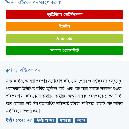
দৈনিক বাইবেল পদ গ্রহণ করুন:
প্রতিদিনের নোটিফিকেশন
ইমেইল
Android
আপনার ওয়েবসাইটে
র‌্যানড্ম বাইবেল পদ
এবং আইস, আমরা পরস্পর মনোযোগ করি, যেন প্রেম ও সৎক্রিয়ার সম্বন্ধে
পরস্পরকে উদ্দীপিত করিয়া তুলিতে পারি; এবং আপনারা সমাজে সভাস্থ হওয়া
পরিত্যাগ না করি যেমন কাহারও কাহারও অভ্যাস বরং পরসপরকে চেতনা দিই;
আর তোমরা সেই দিন যত অধিক সন্নিকট হইতে দেখিতেছ, ততই যেন অধিক
এই বিষয়ে তৎপর হই।
ইব্রীয় ১০:২৪-২৫
দ্বিতীয় আগমন
সম্প্রদায়
উৎসাহ