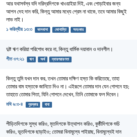
আর যথাসর্বস্ব যদি দরিদ্রদিগকে খাওয়াইয়া দিই, এবং পোড়াইবার জন্য
আপন দেহ দান করি, কিন্তু আমার মধ্যে প্রেম না থাকে, তবে আমার কিছুই
লাভ নাই।
১ করিন্থীয় ১৩:৩
ভালবাসা
ভোগান্তি
অহংকার
দুষ্ট ঋণ করিয়া পরিশোধ করে না,
কিন্তু ধার্মিক দয়াবান ও দানশীল।
গীত ৩৭:২১
ঋণ
অর্থ
ন্যায়পরায়ণতা
কিন্তু তুমি যখন দান কর, তখন তোমার দক্ষিণ হস্ত কি করিতেছে, তাহা
তোমার বাম হস্তকে জানিতে দিও না। এইরূপে তোমার দান যেন গোপনে হয়;
তাহাতে তোমার পিতা, যিনি গোপনে দেখেন, তিনি তোমাকে ফল দিবেন।
মথি ৬:৩-৪
পুরস্কার
বাবা
পীড়িতদিগকে সুস্থ করিও, মৃতদিগকে উত্থাপন করিও, কুষ্ঠীদিগকে শুচি
করিও, ভূতদিগকে ছাড়াইও; তোমরা বিনামূল্যে পাইয়াছ, বিনামূল্যেই দান