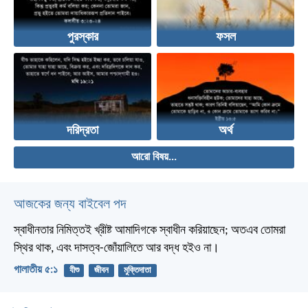
পুরস্কার
ফসল
দরিদ্রতা
অর্থ
আরো বিষয়...
আজকের জন্য বাইবেল পদ
স্বাধীনতার নিমিত্তই খ্রীষ্ট আমাদিগকে স্বাধীন করিয়াছেন; অতএব তোমরা
স্থির থাক, এবং দাসত্ব-জোঁয়ালিতে আর বদ্ধ হইও না।
গালাতীয় ৫:১
যীশু
জীবন
মুক্তিদাতা