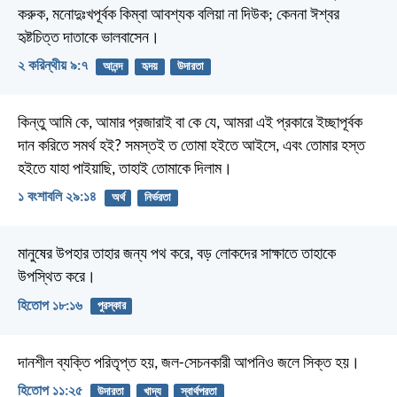
করুক, মনোদুঃখপূর্বক কিম্বা আবশ্যক বলিয়া না দিউক; কেননা ঈশ্বর
হৃষ্টচিত্ত দাতাকে ভালবাসেন।
২ করিন্থীয় ৯:৭
আনন্দ
হৃদয়
উদারতা
কিন্তু আমি কে, আমার প্রজারাই বা কে যে, আমরা এই প্রকারে ইচ্ছাপূর্বক
দান করিতে সমর্থ হই? সমস্তই ত তোমা হইতে আইসে, এবং তোমার হস্ত
হইতে যাহা পাইয়াছি, তাহাই তোমাকে দিলাম।
১ বংশাবলি ২৯:১৪
অর্থ
নির্ভরতা
মানুষের উপহার তাহার জন্য পথ করে,
বড় লোকদের সাক্ষাতে তাহাকে
উপস্থিত করে।
হিতোপ ১৮:১৬
পুরস্কার
দানশীল ব্যক্তি পরিতৃপ্ত হয়,
জল-সেচনকারী আপনিও জলে সিক্ত হয়।
হিতোপ ১১:২৫
উদারতা
খাদ্য
স্বার্থপরতা