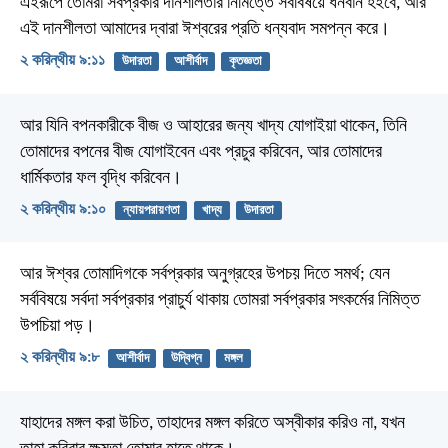
এইরূপে তোমরা সর্বপ্রকার দানশীলতার নিমিত্তে সর্ববিষয়ে ধনবান হইবে, আর
এই দানশীলতা আমাদের দ্বারা ঈশ্বরের প্রতি ধন্যবাদ সমপন্ন করে।
২ করিন্থীয় ৯:১১
উদারতা
আশীর্বাদ
কৃতজ্ঞতা
আর যিনি বপনকারীকে বীজ ও আহারের জন্য খাদ্য যোগাইয়া থাকেন, তিনি
তোমাদের বপনের বীজ যোগাইবেন এবং প্রচুর করিবেন, আর তোমাদের
ধার্মিকতার ফল বৃদ্ধি করিবেন।
২ করিন্থীয় ৯:১০
ন্যায়পরায়ণতা
খাদ্য
উদারতা
আর ঈশ্বর তোমাদিগকে সর্বপ্রকার অনুগ্রহের উপচয় দিতে সমর্থ; যেন
সর্ববিষয়ে সর্বদা সর্বপ্রকার প্রাচুর্য থাকায় তোমরা সর্বপ্রকার সৎকর্মের নিমিত্ত
উপচিয়া পড়।
২ করিন্থীয় ৯:৮
আশীর্বাদ
উদ্বিগ্ন
মঙ্গল
যাহাদের মঙ্গল করা উচিত, তাহাদের মঙ্গল করিতে অস্বীকার করিও না,
যখন