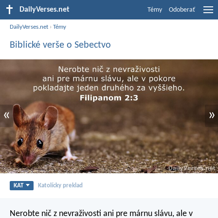
DailyVerses.net
Témy
Odoberať
DailyVerses.net
›
Témy
Biblické verše o Sebectvo
«
»
KAT
Katolícky preklad
Nerobte nič z nevraživosti ani pre márnu slávu, ale v