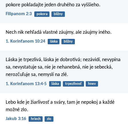
pokore pokladajte jeden druhého za vyššieho.
Filipanom 2:3
pokora
blížny
Nech nik nehľadá vlastné záujmy, ale záujmy iného.
1. Korinťanom 10:24
láska
blížny
Láska je trpezlivá, láska je dobrotivá; nezávidí, nevypína
sa, nevystatuje sa, nie je nehanebná, nie je sebecká,
nerozčuľuje sa, nemyslí na zlé.
1. Korinťanom 13:4-5
láska
trpezlivosť
hnev
Lebo kde je žiarlivosť a sváry, tam je nepokoj a každé
možné zlo.
Jakub 3:16
hriech
zlo