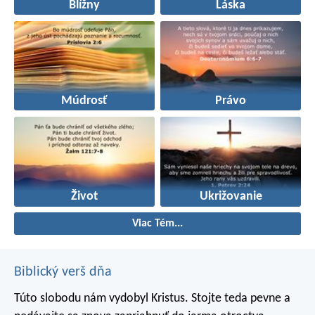
Blížny
Láska
Múdrosť
Právo
Život
Ukrižovanie
Viac Tém...
Biblický verš dňa
Túto slobodu nám vydobyl Kristus. Stojte teda pevne a