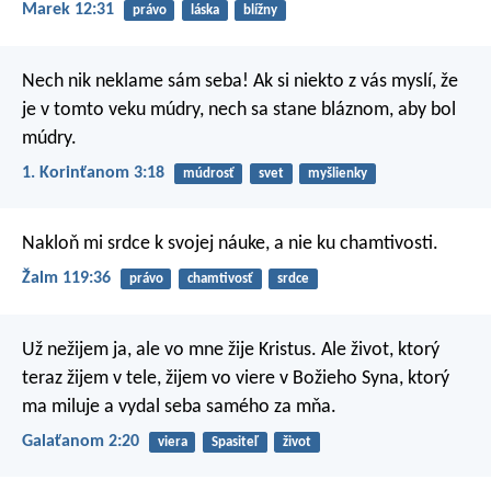
Marek 12:31
právo
láska
blížny
Nech nik neklame sám seba! Ak si niekto z vás myslí, že
je v tomto veku múdry, nech sa stane bláznom, aby bol
múdry.
1. Korinťanom 3:18
múdrosť
svet
myšlienky
Nakloň mi srdce k svojej náuke,
a nie ku chamtivosti.
Žalm 119:36
právo
chamtivosť
srdce
Už nežijem ja, ale vo mne žije Kristus. Ale život, ktorý
teraz žijem v tele, žijem vo viere v Božieho Syna, ktorý
ma miluje a vydal seba samého za mňa.
Galaťanom 2:20
viera
Spasiteľ
život