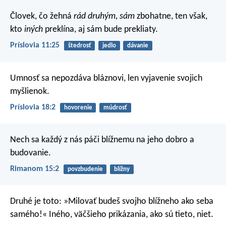
Človek, čo žehná
rád druhým, sám
zbohatne,
ten však,
kto
iných
preklína, aj sám bude prekliaty.
Príslovia 11:25
štedrosť
jedlo
dávanie
Umnosť sa nepozdáva bláznovi,
len vyjavenie svojich
myšlienok.
Príslovia 18:2
hovorenie
múdrosť
Nech sa každý z nás páči blížnemu na jeho dobro a
budovanie.
Rimanom 15:2
povzbudenie
blížny
Druhé je toto: »Milovať budeš svojho blížneho ako seba
samého!« Iného, väčšieho prikázania, ako sú tieto, niet.