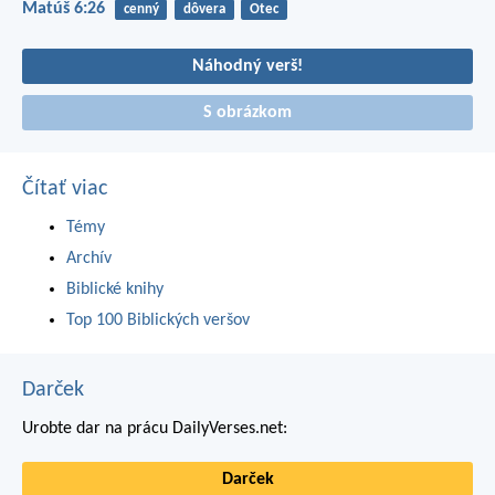
Matúš 6:26
cenný
dôvera
Otec
Náhodný verš!
S obrázkom
Čítať viac
Témy
Archív
Biblické knihy
Top 100 Biblických veršov
Darček
Urobte dar na prácu DailyVerses.net:
Darček