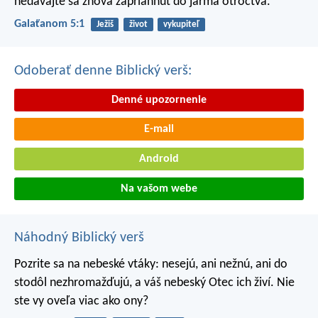
nedávajte sa znova zapriahnuť do jarma otroctva.
Galaťanom 5:1
Ježiš
život
vykupiteľ
Odoberať denne Biblický verš:
Denné upozornenie
E-mail
Android
Na vašom webe
Náhodný Biblický verš
Pozrite sa na nebeské vtáky: nesejú, ani nežnú, ani do
stodôl nezhromažďujú, a váš nebeský Otec ich živí. Nie
ste vy oveľa viac ako ony?