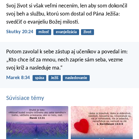
Svoj život si však veľmi necením, len aby som dokončil
svoj beh a službu, ktorú som dostal od Pána Ježiša:
svedčiť o evanjeliu Božej milosti.
Skutky 20:24
milosť
evanjelizácia
život
Potom zavolal k sebe zástup aj učeníkov a povedal im:
„Kto chce ísť za mnou, nech zaprie sám seba, vezme
svoj kríž a nasleduje ma.“
Marek 8:34
spása
Ježiš
nasledovanie
Súvisiace témy