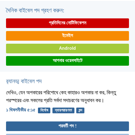
দৈনিক বাইবেল পদ গ্রহণ করুন:
প্রতিদিনের নোটিফিকেশন
ইমেইল
Android
আপনার ওয়েবসাইটে
র‌্যানড্ম বাইবেল পদ
দেখিও, যেন অপকারের পরিশোধে কেহ কাহারও অপকার না কর, কিন্তু
পরস্পরের এবং সকলের প্রতি সর্বদা সদাচরণের অনুধাবন কর।
১ থিষলনীকীয় ৫:১৫
নির্দোষ
ন্যায়পরায়ণতা
মন্দ
পরবর্তী পদ !