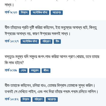
সাধ্য।
মার্ক ৯:২৩
বিশ্বাস
অলৌকিক ঘটনা
আরোগ্য
যীশু তাঁহাদের প্রতি দৃষ্টি করিয়া কহিলেন, ইহা মনুষ্যের অসাধ্য বটে, কিন্তু
ঈশ্বরের অসাধ্য নয়, কারণ ঈশ্বরের সকলই সাধ্য।
মার্ক ১০:২৭
অলৌকিক ঘটনা
পরিত্রাণ
যীশু
বস্তুতঃ মনুষ্য যদি সমুদয় জগৎ লাভ করিয়া আপন প্রাণ খোয়ায়, তবে তাহার
কি লাভ হইবে?
মার্ক ৮:৩৬
লোভ
বস্তুবাদ
জীবন
যীশু তাহাকে কহিলেন, চলিয়া যাও, তোমার বিশ্বাস তোমাকে সুস্থ করিল।
তখনই সে দেখিতে পাইল, এবং পথ দিয়া তাঁহার পশ্চাৎ পশ্চাৎ চলিতে লাগিল।
মার্ক ১০:৫২
বিশ্বাস
পরিত্রাণ
আরোগ্য