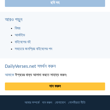
ছবি সহ
আরও পড়ুন
বিষয়
আর্কাইভ
বাইবেলের বই
সবচেয়ে জনপ্রিয় বাইবেলের পদ
DailyVerses.net সমর্থন করুন
আমাকে
ঈশ্বরের বাক্য আলাদা করতে সাহায্য করুন:
দান করুন
আমার সম্পর্কে
দান করুন
যোগাযোগ
গোপনীয়তা নীতি