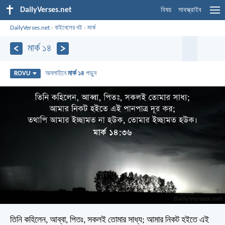
DailyVerses.net
বিষয়
সাবস্ক্রাইব
DailyVerses.net
›
বাইবেলের বই
›
মার্ক
মার্ক ১৪
অনলাইনে
মার্ক ১৪
পড়ুন
ROVU
তিনি কহিলেন, আব্বা, পিতঃ, সকলই তোমার সাধ্য; আমার নিকট হইতে এই