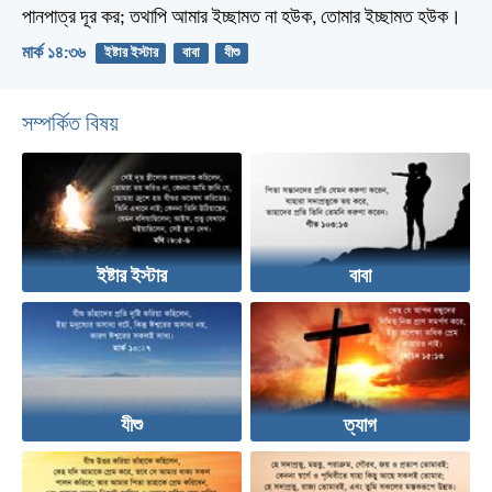
পানপাত্র দূর কর; তথাপি আমার ইচ্ছামত না হউক, তোমার ইচ্ছামত হউক।
মার্ক ১৪:৩৬
ইষ্টার ইস্টার
বাবা
যীশু
সম্পর্কিত বিষয়
ইষ্টার ইস্টার
বাবা
যীশু
ত্যাগ