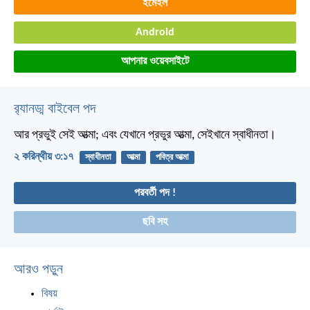
ইমেইল
Android
আপনার ওয়েবসাইটে
র‌্যানড্ম বাইবেল পদ
আর প্রভুই সেই আত্মা; এবং যেখানে প্রভুর আত্মা, সেইখানে স্বাধীনতা।
২ করিন্থীয় ৩:১৭
স্বাধীনতা
আত্মা
পবিত্র আত্মা
পরবর্তী পদ !
ছবি সহ
আরও পড়ুন
বিষয়