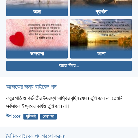
আত্মা
প্রার্থনা
ভালবাসা
আশা
আরো বিষয়...
আজকের জন্য বাইবেল পদ
বায়ুর গতি ও গর্ভবতীর উদরস্থ অস্থির বৃদ্ধি যেমন তুমি জান না, তেমনি
সর্বসাধক ঈশ্বরের কার্যও তুমি জান না।
উপ ১১:৫
সৃষ্টিকর্তা
বোঝাপড়া
দৈনিক বাইবেল পদ গ্রহণ করুন: