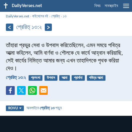
DailyVerses.net
বিষয়
সাবস্ক্রাইব
DailyVerses.net
›
বাইবেলের বই
›
প্রেরিত্‌
›
১৩
প্রেরিত্‌ ১৩:২
তাঁহারা প্রভুর সেবা ও উপবাস করিতেছিলেন, এমন সময়ে পবিত্র
আত্মা কহিলেন, আমি বার্ণবা ও শৌলকে যে কার্যে আহ্বান করিয়াছি,
সেই কার্যের নিমিত্ত আমার জন্য এখন তাহাদিগকে পৃথক করিয়া
দেও।
প্রেরিত্‌ ১৩:২
প্রশংসা
উপবাস
আত্মা
প্রার্থনা
পবিত্র আত্মা
অনলাইনে
প্রেরিত্‌ ১৩
পড়ুন
ROVU