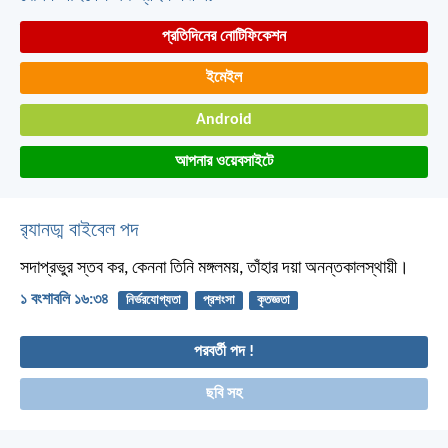
প্রতিদিনের নোটিফিকেশন
ইমেইল
Android
আপনার ওয়েবসাইটে
র‌্যানড্ম বাইবেল পদ
সদাপ্রভুর স্তব কর, কেননা তিনি মঙ্গলময়,
তাঁহার দয়া অনন্তকালস্থায়ী।
১ বংশাবলি ১৬:৩৪
নির্ভরযোগ্যতা
প্রশংসা
কৃতজ্ঞতা
পরবর্তী পদ !
ছবি সহ