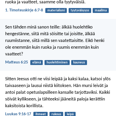
ruoka ja vaatteet, saamme olla tyytyväisiä.
1. Timoteuskirje 6:7-8
materialismi
tyytyväisyyys
maailma
Sen tähden minä sanon teille: älkää huolehtiko
hengestänne, siitä mitä söisitte tai joisitte, älkää
ruumiistanne, siitä millä sen vaatettaisitte. Eikö henki
ole enemmän kuin ruoka ja ruumis enemmän kuin
vaatteet?
Matteus 6:25
elämä
huolehtiminen
kauneus
Sitten Jeesus otti ne viisi leipää ja kaksi kalaa, katsoi ylös
taivaaseen ja lausui niistä kiitoksen. Hän mursi leivät ja
antoi palat opetuslapsilleen kansalle tarjottaviksi. Kaikki
söivät kyllikseen, ja tähteeksi jääneitä paloja kerättiin
kaksitoista korillista.
Luukas 9:16-17
ihmeet
rukous
leipä