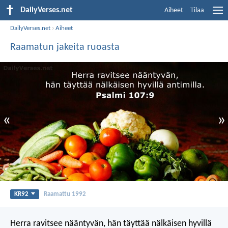
DailyVerses.net
Aiheet
Tilaa
DailyVerses.net
›
Aiheet
Raamatun jakeita ruoasta
«
»
KR92
Raamattu 1992
Herra ravitsee nääntyvän,
hän täyttää nälkäisen hyvillä