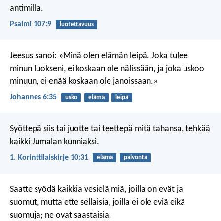
antimilla.
Psalmi 107:9
luotettavuus
Jeesus sanoi: »Minä olen elämän leipä. Joka tulee
minun luokseni, ei koskaan ole nälissään, ja joka uskoo
minuun, ei enää koskaan ole janoissaan.»
Johannes 6:35
usko
elämä
leipä
Syöttepä siis tai juotte tai teettepä mitä tahansa, tehkää
kaikki Jumalan kunniaksi.
1. Korinttilaiskirje 10:31
elämä
palvonta
Saatte syödä kaikkia vesieläimiä, joilla on evät ja
suomut, mutta ette sellaisia, joilla ei ole eviä eikä
suomuja; ne ovat saastaisia.