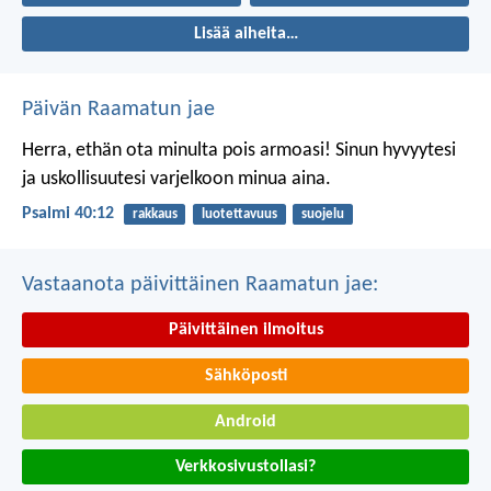
Lisää aiheita…
Päivän Raamatun jae
Herra, ethän ota minulta pois armoasi!
Sinun hyvyytesi
ja uskollisuutesi
varjelkoon minua aina.
Psalmi 40:12
rakkaus
luotettavuus
suojelu
Vastaanota päivittäinen Raamatun jae:
Päivittäinen ilmoitus
Sähköposti
Android
Verkkosivustollasi?