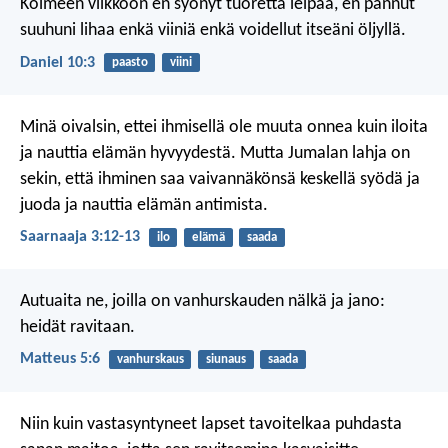
Kolmeen viikkoon en syönyt tuoretta leipää, en pannut
suuhuni lihaa enkä viiniä enkä voidellut itseäni öljyllä.
Daniel 10:3
paasto
viini
Minä oivalsin, ettei ihmisellä ole muuta onnea kuin iloita
ja nauttia elämän hyvyydestä. Mutta Jumalan lahja on
sekin, että ihminen saa vaivannäkönsä keskellä syödä ja
juoda ja nauttia elämän antimista.
Saarnaaja 3:12-13
ilo
elämä
saada
Autuaita ne, joilla on vanhurskauden nälkä ja jano:
heidät ravitaan.
Matteus 5:6
vanhurskaus
siunaus
saada
Niin kuin vastasyntyneet lapset tavoitelkaa puhdasta