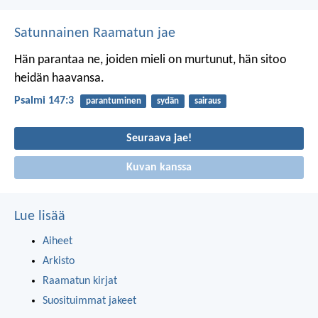
Satunnainen Raamatun jae
Hän parantaa ne, joiden mieli on murtunut,
hän sitoo
heidän haavansa.
Psalmi 147:3
parantuminen
sydän
sairaus
Seuraava jae!
Kuvan kanssa
Lue lisää
Aiheet
Arkisto
Raamatun kirjat
Suosituimmat jakeet