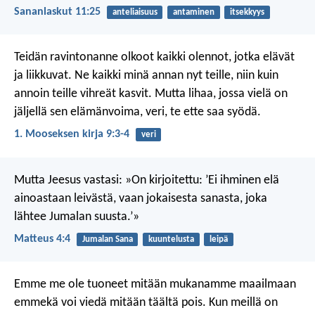
Sananlaskut 11:25
anteliaisuus
antaminen
itsekkyys
Teidän ravintonanne olkoot kaikki olennot, jotka elävät
ja liikkuvat. Ne kaikki minä annan nyt teille, niin kuin
annoin teille vihreät kasvit. Mutta lihaa, jossa vielä on
jäljellä sen elämänvoima, veri, te ette saa syödä.
1. Mooseksen kirja 9:3-4
veri
Mutta Jeesus vastasi: »On kirjoitettu: ’Ei ihminen elä
ainoastaan leivästä, vaan jokaisesta sanasta, joka
lähtee Jumalan suusta.’»
Matteus 4:4
Jumalan Sana
kuuntelusta
leipä
Emme me ole tuoneet mitään mukanamme maailmaan
emmekä voi viedä mitään täältä pois. Kun meillä on