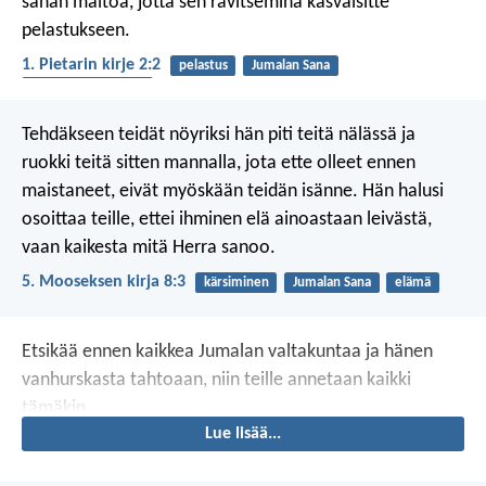
sanan maitoa, jotta sen ravitsemina kasvaisitte
pelastukseen.
1. Pietarin kirje 2:2
pelastus
Jumalan Sana
uudestisyntyminen
Tehdäkseen teidät nöyriksi hän piti teitä nälässä ja
ruokki teitä sitten mannalla, jota ette olleet ennen
maistaneet, eivät myöskään teidän isänne. Hän halusi
osoittaa teille, ettei ihminen elä ainoastaan leivästä,
vaan kaikesta mitä Herra sanoo.
5. Mooseksen kirja 8:3
kärsiminen
Jumalan Sana
elämä
Etsikää ennen kaikkea Jumalan valtakuntaa ja hänen
vanhurskasta tahtoaan, niin teille annetaan kaikki
tämäkin.
Lue lisää...