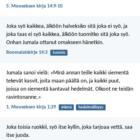
5. Mooseksen kirja 14:9-10
Joka syö kaikkea, älköön halveksiko sitä joka ei syö, ja
joka taas ei syö kaikkea, älköön tuomitko sitä joka syö.
Onhan Jumala ottanut omakseen hänetkin.
Roomalaiskirje 14:3
tuomio
Jumala sanoi vielä: »Minä annan teille kaikki siementä
tekevät kasvit, joita maan päällä on, ja kaikki puut,
joissa on siementä kantavat hedelmät. Olkoot ne teidän
ravintonanne.»
1. Mooseksen kirja 1:29
elämä
hedelmällisyys
Joka toisia ruokkii, syö itse kyllin,
joka tarjoaa vettä, saa
itse juoda.