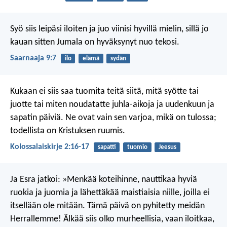
Syö siis leipäsi iloiten ja juo viinisi hyvillä mielin, sillä jo
kauan sitten Jumala on hyväksynyt nuo tekosi.
Saarnaaja 9:7
ilo
elämä
sydän
Kukaan ei siis saa tuomita teitä siitä, mitä syötte tai
juotte tai miten noudatatte juhla-aikoja ja uudenkuun ja
sapatin päiviä. Ne ovat vain sen varjoa, mikä on tulossa;
todellista on Kristuksen ruumis.
Kolossalaiskirje 2:16-17
sapatti
tuomio
Jeesus
Ja Esra jatkoi: »Menkää koteihinne, nauttikaa hyviä
ruokia ja juomia ja lähettäkää maistiaisia niille, joilla ei
itsellään ole mitään. Tämä päivä on pyhitetty meidän
Herrallemme! Älkää siis olko murheellisia, vaan iloitkaa,