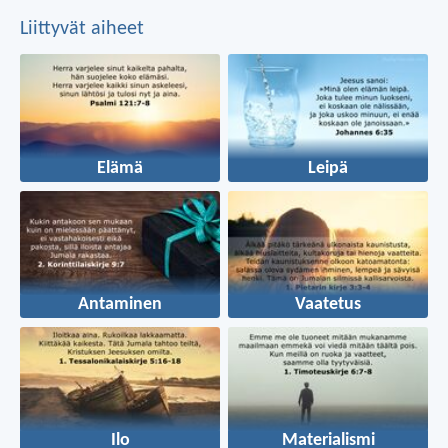
Liittyvät aiheet
Elämä
Leipä
Antaminen
Vaatetus
Ilo
Materialismi