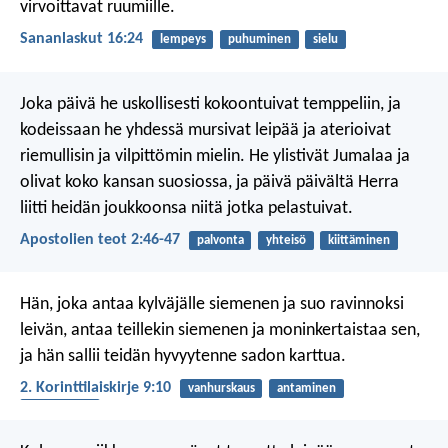
virvoittavat ruumiille.
Sananlaskut 16:24
lempeys
puhuminen
sielu
Joka päivä he uskollisesti kokoontuivat temppeliin, ja
kodeissaan he yhdessä mursivat leipää ja aterioivat
riemullisin ja vilpittömin mielin. He ylistivät Jumalaa ja
olivat koko kansan suosiossa, ja päivä päivältä Herra
liitti heidän joukkoonsa niitä jotka pelastuivat.
Apostolien teot 2:46-47
palvonta
yhteisö
kiittäminen
Hän, joka antaa kylväjälle siemenen ja suo ravinnoksi
leivän, antaa teillekin siemenen ja moninkertaistaa sen,
ja hän sallii teidän hyvyytenne sadon karttua.
2. Korinttilaiskirje 9:10
vanhurskaus
antaminen
anteliaisuus