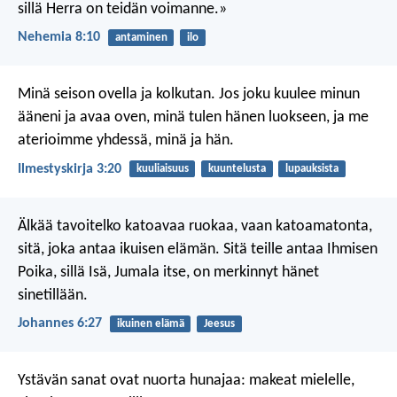
sillä Herra on teidän voimanne.»
Nehemia 8:10
antaminen
ilo
Minä seison ovella ja kolkutan. Jos joku kuulee minun
ääneni ja avaa oven, minä tulen hänen luokseen, ja me
aterioimme yhdessä, minä ja hän.
Ilmestyskirja 3:20
kuuliaisuus
kuuntelusta
lupauksista
Älkää tavoitelko katoavaa ruokaa, vaan katoamatonta,
sitä, joka antaa ikuisen elämän. Sitä teille antaa Ihmisen
Poika, sillä Isä, Jumala itse, on merkinnyt hänet
sinetillään.
Johannes 6:27
ikuinen elämä
Jeesus
Ystävän sanat ovat nuorta hunajaa:
makeat mielelle,