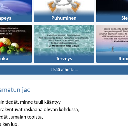
mpeys
Puhuminen
Sie
uoka
Terveys
Ruu
Lisää aiheita…
amatun jae
in tiedät, minne tuuli kääntyy
t rakentuvat raskaana olevan kohdussa,
edät Jumalan teoista,
aiken luo.