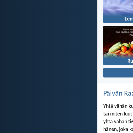
Le
R
Päivän Ra
Yhtä vähän ku
tai miten luu
yhtä vähän ti
hänen, joka k