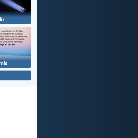
lu
mis