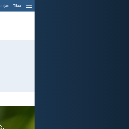
en jae
Tilaa