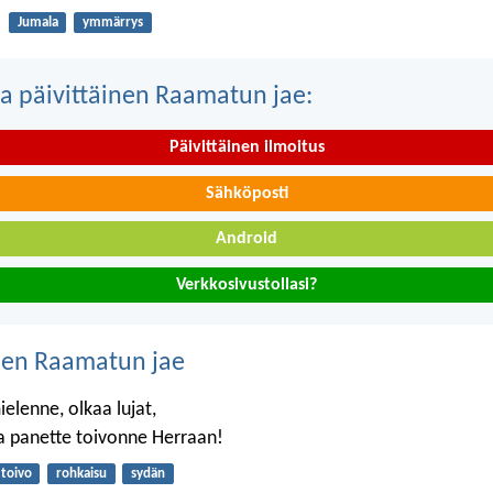
Jumala
ymmärrys
a päivittäinen Raamatun jae:
Päivittäinen ilmoitus
Sähköposti
Android
Verkkosivustollasi?
nen Raamatun jae
elenne, olkaa lujat,
tka panette toivonne Herraan!
toivo
rohkaisu
sydän