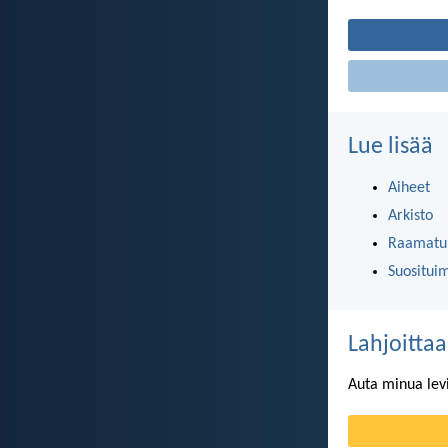
Lue lisää
Aiheet
Arkisto
Raamatun
Suositui
Lahjoittaa
Auta minua lev