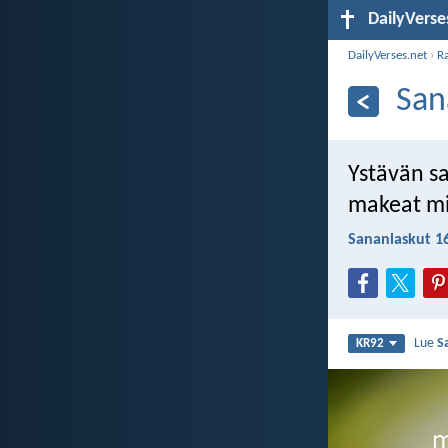
DailyVerse
DailyVerses.net
›
R
San
Ystävän s
makeat mie
Sananlaskut 1
Lue
S
KR92