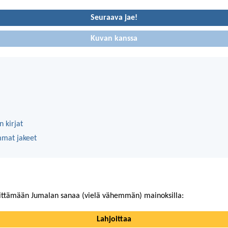
Seuraava jae!
Kuvan kanssa
 kirjat
mmat jakeet
ittämään Jumalan sanaa (vielä vähemmän) mainoksilla:
Lahjoittaa