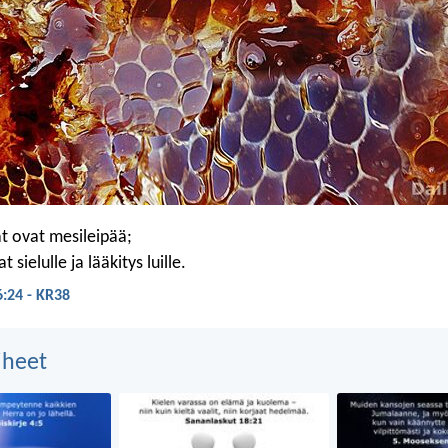
t ovat mesileipää;
sielulle ja lääkitys luille.
:24 - KR38
aiheet