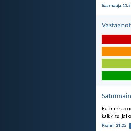
Saarnaaja 11:5
Vastaanot
Satunnai
Rohkaiskaa mi
kaikki te, jo
Psalmi 31:25