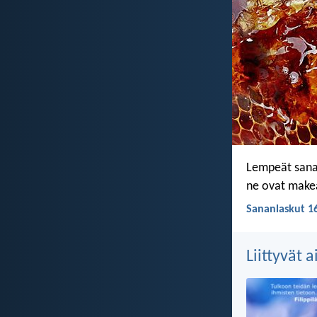
Lempeät sana
ne ovat makeat 
Sananlaskut 16
Liittyvät 