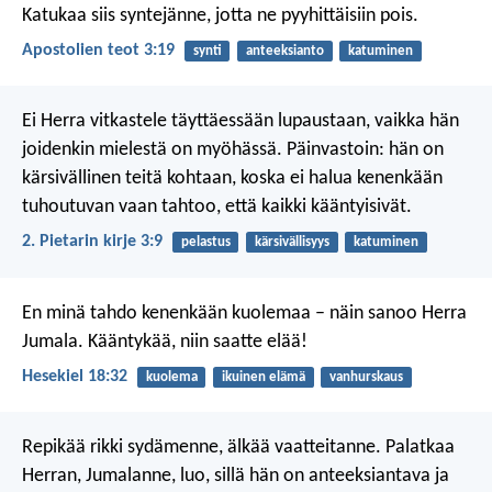
Katukaa siis syntejänne, jotta ne pyyhittäisiin pois.
Apostolien teot 3:19
synti
anteeksianto
katuminen
Ei Herra vitkastele täyttäessään lupaustaan, vaikka hän
joidenkin mielestä on myöhässä. Päinvastoin: hän on
kärsivällinen teitä kohtaan, koska ei halua kenenkään
tuhoutuvan vaan tahtoo, että kaikki kääntyisivät.
2. Pietarin kirje 3:9
pelastus
kärsivällisyys
katuminen
En minä tahdo kenenkään kuolemaa – näin sanoo Herra
Jumala. Kääntykää, niin saatte elää!
Hesekiel 18:32
kuolema
ikuinen elämä
vanhurskaus
Repikää rikki sydämenne,
älkää vaatteitanne.
Palatkaa
Herran, Jumalanne, luo,
sillä hän on anteeksiantava ja