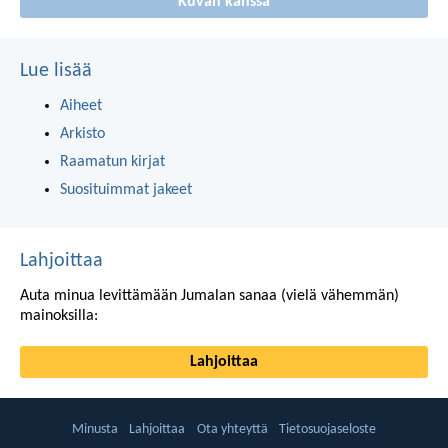
Kuvan kanssa
Lue lisää
Aiheet
Arkisto
Raamatun kirjat
Suosituimmat jakeet
Lahjoittaa
Auta minua levittämään Jumalan sanaa (vielä vähemmän)
mainoksilla:
Lahjoittaa
Minusta
Lahjoittaa
Ota yhteyttä
Tietosuojaseloste