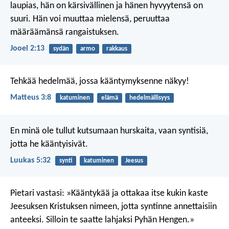
laupias,
hän on kärsivällinen ja hänen hyvyytensä on
suuri.
Hän voi muuttaa mielensä,
peruuttaa
määräämänsä rangaistuksen.
Jooel 2:13
sydän
armo
rakkaus
Tehkää hedelmää, jossa kääntymyksenne näkyy!
Matteus 3:8
katuminen
elämä
hedelmällisyys
En minä ole tullut kutsumaan hurskaita, vaan syntisiä,
jotta he kääntyisivät.
Luukas 5:32
synti
katuminen
Jeesus
Pietari vastasi: »Kääntykää ja ottakaa itse kukin kaste
Jeesuksen Kristuksen nimeen, jotta syntinne annettaisiin
anteeksi. Silloin te saatte lahjaksi Pyhän Hengen.»