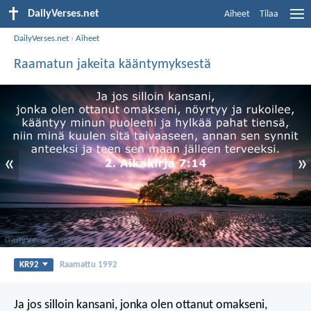
DailyVerses.net
Aiheet
Tilaa
DailyVerses.net
›
Aiheet
Raamatun jakeita kääntymyksestä
«
»
KR92
Raamattu 1992
Ja jos silloin kansani, jonka olen ottanut omakseni,