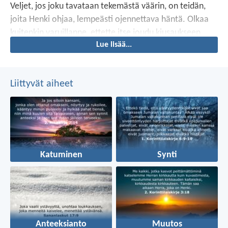
Veljet, jos joku tavataan tekemästä väärin, on teidän,
joita Henki ohjaa, lempeästi ojennettava häntä. Olkaa
kuitenkin varuillanne, ettette itse joudu kiusaukseen.
Lue lisää...
Liittyvät aiheet
Katuminen
Synti
Anteeksianto
Muutos