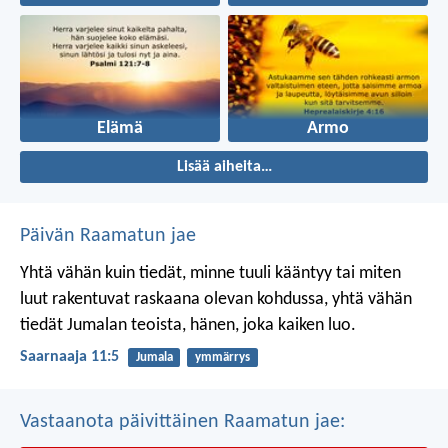
Elämä
Armo
Lisää aiheita…
Päivän Raamatun jae
Yhtä vähän kuin tiedät, minne tuuli kääntyy
tai miten
luut rakentuvat raskaana olevan kohdussa,
yhtä vähän
tiedät Jumalan teoista,
hänen, joka kaiken luo.
Saarnaaja 11:5
Jumala
ymmärrys
Vastaanota päivittäinen Raamatun jae: