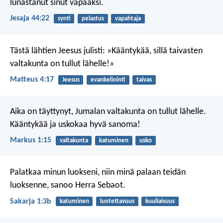
lunastanut sinut vapaaksi.
Jesaja 44:22
synti
pelastus
vapahtaja
Tästä lähtien Jeesus julisti: »Kääntykää, sillä taivasten
valtakunta on tullut lähelle!»
Matteus 4:17
Jeesus
evankeliointi
taivas
Aika on täyttynyt, Jumalan valtakunta on tullut lähelle.
Kääntykää ja uskokaa hyvä sanoma!
Markus 1:15
valtakunta
katuminen
usko
Palatkaa minun luokseni, niin minä palaan teidän
luoksenne, sanoo Herra Sebaot.
Sakarja 1:3b
katuminen
luotettavuus
kuuliaisuus