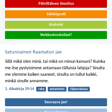
Päivittäinen ilmoitus
Sähköposti
Android
Verkkosivustollasi?
Satunnainen Raamatun jae
Sillä mikä olen minä, tai mikä on minun kansani? Kuinka
me itse pystyisimme antamaan tällaisia lahjoja? Sinulta
me olemme kaiken saaneet, sinulta on tullut kaikki,
minkä sinulle annamme.
1. Aikakirja 29:14
raha
antaminen
riippuvaisuus
Seuraava jae!