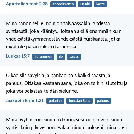
Apostolien teot 2:38
anteeksianto
Henki
kaste
Minä sanon teille: näin on taivaassakin. Yhdestä
syntisestä, joka kääntyy, iloitaan siellä enemmän kuin
yhdeksästäkymmenestäyhdeksästä hurskaasta, jotka
eivät ole parannuksen tarpeessa.
Luukas 15:7
katuminen
ilo
taivas
Olkaa siis sävyisiä ja pankaa pois kaikki saasta ja
pahuus. Ottakaa vastaan sana, joka on teihin istutettu ja
joka voi pelastaa teidän sielunne.
Jaakobin kirje 1:21
pelastus
Jumalan Sana
pahuus
Minä pyyhin pois sinun rikkomuksesi kuin pilven,
sinun
syntisi kuin pilviverhon.
Palaa minun luokseni,
minä olen