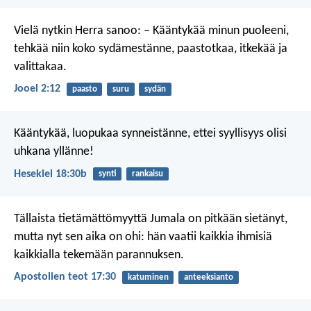
Vielä nytkin Herra sanoo:
– Kääntykää minun puoleeni,
tehkää niin koko sydämestänne,
paastotkaa, itkekää ja
valittakaa.
Jooel 2:12
paasto
suru
sydän
Kääntykää, luopukaa synneistänne, ettei syyllisyys olisi
uhkana yllänne!
Hesekiel 18:30b
synti
rankaisu
Tällaista tietämättömyyttä Jumala on pitkään sietänyt,
mutta nyt sen aika on ohi: hän vaatii kaikkia ihmisiä
kaikkialla tekemään parannuksen.
Apostolien teot 17:30
katuminen
anteeksianto