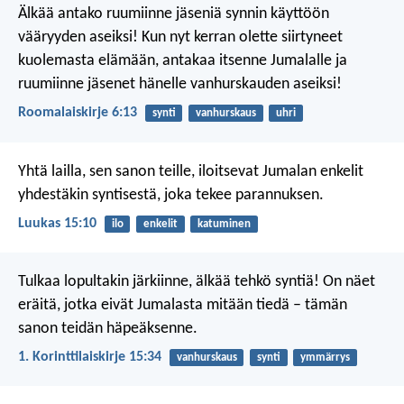
Älkää antako ruumiinne jäseniä synnin käyttöön
vääryyden aseiksi! Kun nyt kerran olette siirtyneet
kuolemasta elämään, antakaa itsenne Jumalalle ja
ruumiinne jäsenet hänelle vanhurskauden aseiksi!
Roomalaiskirje 6:13
synti
vanhurskaus
uhri
Yhtä lailla, sen sanon teille, iloitsevat Jumalan enkelit
yhdestäkin syntisestä, joka tekee parannuksen.
Luukas 15:10
ilo
enkelit
katuminen
Tulkaa lopultakin järkiinne, älkää tehkö syntiä! On näet
eräitä, jotka eivät Jumalasta mitään tiedä – tämän
sanon teidän häpeäksenne.
1. Korinttilaiskirje 15:34
vanhurskaus
synti
ymmärrys