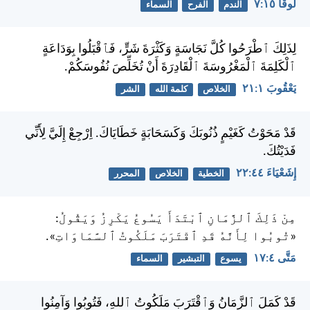
لُوقَا ١٥:‏٧
الندم
الفرح
السماء
لِذَلِكَ ٱطْرَحُوا كُلَّ نَجَاسَةٍ وَكَثْرَةَ شَرٍّ، فَٱقْبَلُوا بِوَدَاعَةٍ
ٱلْكَلِمَةَ ٱلْمَغْرُوسَةَ ٱلْقَادِرَةَ أَنْ تُخَلِّصَ نُفُوسَكُمْ.
يَعْقُوبَ ١:‏٢١
الخلاص
كلمة الله
الشر
قَدْ مَحَوْتُ كَغَيْمٍ ذُنُوبَكَ وَكَسَحَابَةٍ خَطَايَاكَ. اِرْجِعْ إِلَيَّ لِأَنِّي
فَدَيْتُكَ.
إِشَعْيَاءَ ٤٤:‏٢٢
الخطية
الخلاص
المحرر
مِنْ ذَلِكَ ٱلزَّمَانِ ٱبْتَدَأَ يَسُوعُ يَكْرِزُ وَيَقُولُ:
«تُوبُوا لِأَنَّهُ قَدِ ٱقْتَرَبَ مَلَكُوتُ ٱلسَّمَاوَاتِ».
مَتَّى ٤:‏١٧
يسوع
التبشير
السماء
قَدْ كَمَلَ ٱلزَّمَانُ وَٱقْتَرَبَ مَلَكُوتُ ٱللهِ، فَتُوبُوا وَآمِنُوا