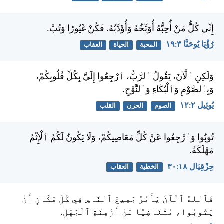
إِنِّي كُلُّ مَنْ أُحِبُّهُ أُوَبِّخُهُ وَأُؤَدِّبُهُ. فَكُنْ غَيُورًا وَتُبْ.
رُؤْيَا يُوحَنَّا ٣:‏١٩
المحبة
الحياة
العقاب
وَلَكِنِ ٱلْآنَ، يَقُولُ ٱلرَّبُّ، ٱرْجِعُوا إِلَيَّ بِكُلِّ قُلُوبِكُمْ،
وَبِٱلصَّوْمِ وَٱلْبُكَاءِ وَٱلنَّوْحِ.
يُوئِيل ٢:‏١٢
الصوم
الحزن
القلب
تُوبُوا وَٱرْجِعُوا عَنْ كُلِّ مَعَاصِيكُمْ، وَلَا يَكُونُ لَكُمُ ٱلْإِثْمُ
مَهْلَكَةً.
حِزْقِيَال ١٨:‏٣٠
الخطية
العقاب
فَٱللهُ ٱلْآنَ يَأْمُرُ جَمِيعَ ٱلنَّاسِ فِي كُلِّ مَكَانٍ أَنْ
يَتُوبُوا، مُتَغَاضِيًا عَنْ أَزْمِنَةِ ٱلْجَهْلِ.