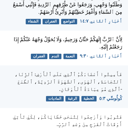
وَطَلَبُوا وَجْهِي، وَرَجَعُوا عَنْ طُرُقِهِمِ ٱلرَّدِيةِ فَإِنَّنِي أَسْمَعُ
مِنَ ٱلسَّمَاءِ وَأَغْفِرُ خَطِيَّتَهُمْ وَأُبْرِئُ أَرْضَهُمْ.
أَخْبَارِ ٱلثَّانِي ٧:‏١٤
التواضع
الغفران
الشفاء
لِأَنَّ ٱلرَّبَّ إِلَهَكُمْ حَنَّانٌ وَرَحِيمٌ، وَلَا يُحَوِّلُ وَجْهَهُ عَنْكُمْ إِذَا
رَجَعْتُمْ إِلَيْهِ.
أَخْبَارِ ٱلثَّانِي ٣٠:‏٩
النعمة
الندم
الغفران
فَأَمِيتُوا أَعْضَاءَكُمُ ٱلَّتِي عَلَى ٱلْأَرْضِ: ٱلزِّنَا،
ٱلنَّجَاسَةَ، ٱلْهَوَى، ٱلشَّهْوَةَ ٱلرَّدِيَّةَ، ٱلطَّمَعَ
-ٱلَّذِي هُوَ عِبَادَةُ ٱلْأَوْثَانِ.
كُولُوسِّي ٣:‏٥
الخطية
الرغبة
الماديات
فَتُوبُوا وَٱرْجِعُوا لِتُمْحَى خَطَايَاكُمْ، لِكَيْ تَأْتِيَ
أَوْقَاتُ ٱلْفَرَجِ مِنْ وَجْهِ ٱلرَّبِّ.