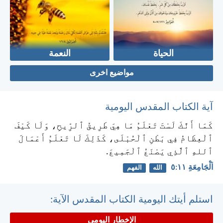
الحياة
النعمة
مواضيع اخرى
آية الكتاب المقدس اليومية
كَمَا أَنَّكَ لَسْتَ تَعْلَمُ مَا هِيَ طَرِيقُ ٱلرِّيحِ، وَلَا كَيْفَ
ٱلْعِظَامُ فِي بَطْنِ ٱلْحُبْلَى، كَذَلِكَ لَا تَعْلَمُ أَعْمَالَ
ٱللهِ ٱلَّذِي يَصْنَعُ ٱلْجَمِيعَ.
اَلْجَامِعَةِ ١١:‏٥
الله
الفهم
استلم أيتك اليومية الكتاب المقدس الآية:
الإخطار اليومي