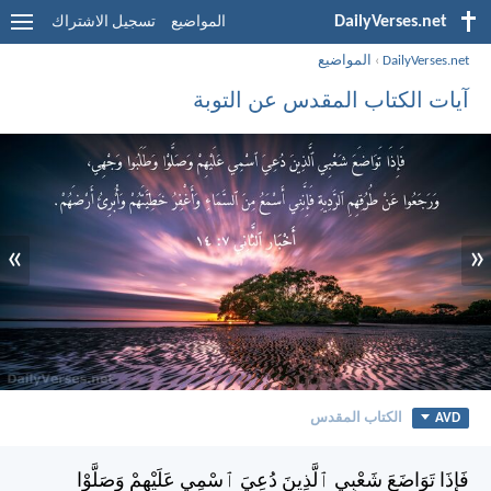
DailyVerses.net
المواضيع
تسجيل الاشتراك
DailyVerses.net
›
المواضيع
آيات الكتاب المقدس عن التوبة
»
«
AVD
الكتاب المقدس
فَإِذَا تَوَاضَعَ شَعْبِي ٱلَّذِينَ دُعِيَ ٱسْمِي عَلَيْهِمْ وَصَلَّوْا