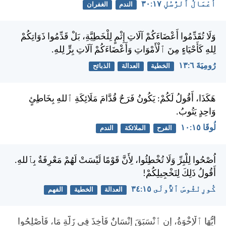
أَعْمَالُ ٱلرُّسُلِ ١٧:‏٣٠
الندم
الغفران
وَلَا تُقَدِّمُوا أَعْضَاءَكُمْ آلَاتِ إِثْمٍ لِلْخَطِيَّةِ، بَلْ قَدِّمُوا ذَوَاتِكُمْ
لِلهِ كَأَحْيَاءٍ مِنَ ٱلْأَمْوَاتِ وَأَعْضَاءَكُمْ آلَاتِ بِرٍّ لِلهِ.
رُومِيَةَ ٦:‏١٣
الخطية
العدالة
الذبائح
هَكَذَا، أَقُولُ لَكُمْ: يَكُونُ فَرَحٌ قُدَّامَ مَلَائِكَةِ ٱللهِ بِخَاطِئٍ
وَاحِدٍ يَتُوبُ.
لُوقَا ١٥:‏١٠
الفرح
الملائكة
الندم
اُصْحُوا لِلْبِرِّ وَلَا تُخْطِئُوا، لِأَنَّ قَوْمًا لَيْسَتْ لَهُمْ مَعْرِفَةٌ بِٱللهِ.
أَقُولُ ذَلِكَ لِتَخْجِيلِكُمْ!
كُورِنْثُوسَ ٱلأُولَى ١٥:‏٣٤
العدالة
الخطية
الفهم
أَيُّهَا ٱلْإِخْوَةُ، إِنِ ٱنْسَبَقَ إِنْسَانٌ فَأُخِذَ فِي زَلَّةٍ مَا، فَأَصْلِحُوا