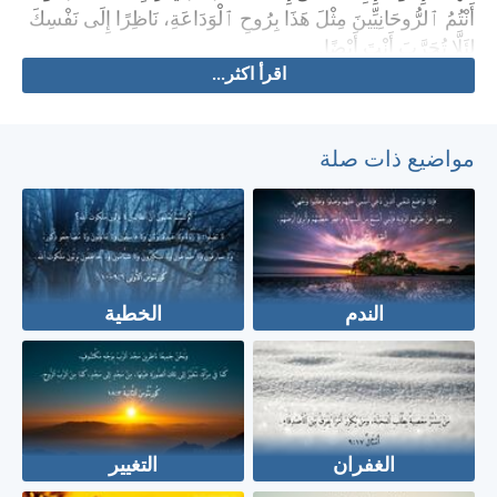
أَنْتُمُ ٱلرُّوحَانِيِّينَ مِثْلَ هَذَا بِرُوحِ ٱلْوَدَاعَةِ، نَاظِرًا إِلَى نَفْسِكَ
لِئَلَّا تُجَرَّبَ أَنْتَ أَيْضًا.
اقرأ اكثر...
مواضيع ذات صلة
الندم
الخطية
الغفران
التغيير