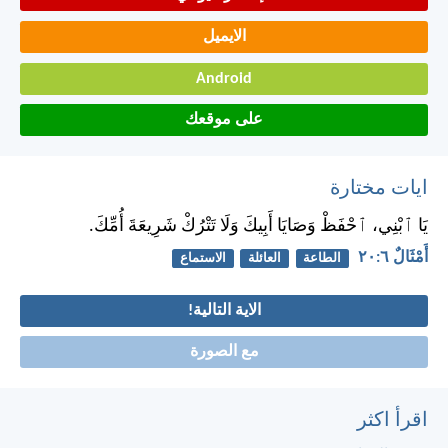
الايميل
Android
على موقعك
ايات مختارة
يَا ٱبْنِي، ٱحْفَظْ وَصَايَا أَبِيكَ وَلَا تَتْرُكْ شَرِيعَةَ أُمِّكَ.
أَمْثَالٌ ٦:‏٢٠
الطاعة
العائلة
الاستماع
الاية التالية!
مع الصورة
اقرأ اكثر