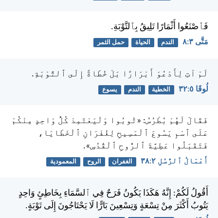
فَٱصْنَعُوا أَثْمَارًا تَلِيقُ بِٱلتَّوْبَةِ.
مَتَّى ٣:‏٨
الندم
الحياة
حمل الثمر
لَمْ آتِ لِأَدْعُوَ أَبْرَارًا بَلْ خُطَاةً إِلَى ٱلتَّوْبَةِ.
لُوقَا ٥:‏٣٢
الخطية
الندم
يسوع
فَقَالَ لَهُمْ بُطْرُسُ: «تُوبُوا وَلْيَعْتَمِدْ كُلُّ وَاحِدٍ مِنْكُمْ
عَلَى ٱسْمِ يَسُوعَ ٱلْمَسِيحِ لِغُفْرَانِ ٱلْخَطَايَا،
فَتَقْبَلُوا عَطِيَّةَ ٱلرُّوحِ ٱلْقُدُسِ».
أَعْمَالُ ٱلرُّسُلِ ٢:‏٣٨
الغفران
الروح
المعمودية
أَقُولُ لَكُمْ: إِنَّهُ هَكَذَا يَكُونُ فَرَحٌ فِي ٱلسَّمَاءِ بِخَاطِئٍ وَاحِدٍ
يَتُوبُ أَكْثَرَ مِنْ تِسْعَةٍ وَتِسْعِينَ بَارًّا لَا يَحْتَاجُونَ إِلَى تَوْبَةٍ.