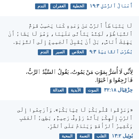
أَعْمَالُ ٱلرُّسُلِ ٣:‏١٩
الخطية
الغفران
الندم
لَا يَتَبَاطَأُ ٱلرَّبُّ عَنْ وَعْدِهِ كَمَا يَحْسِبُ قَوْمٌ
ٱلتَّبَاطُؤَ، لَكِنَّهُ يَتَأَنَّى عَلَيْنَا، وَهُوَ لَا يَشَاءُ أَنْ
يَهْلِكَ أُنَاسٌ، بَلْ أَنْ يُقْبِلَ ٱلْجَمِيعُ إِلَى ٱلتَّوْبَةِ.
بُطْرُسَ ٱلثَّانِيَةُ ٣:‏٩
الخلاص
الصبر
الندم
لِأَنِّي لَا أُسَرُّ بِمَوْتِ مَنْ يَمُوتُ، يَقُولُ ٱلسَّيِّدُ ٱلرَّبُّ،
فَٱرْجِعُوا وَٱحْيَوْا.
حِزْقِيَال ١٨:‏٣٢
الموت
الأبدية
العدالة
«وَمَزِّقُوا قُلُوبَكُمْ لَا ثِيَابَكُمْ». وَٱرْجِعُوا إِلَى
ٱلرَّبِّ إِلَهِكُمْ لِأَنَّهُ رَؤُوفٌ رَحِيمٌ، بَطِيءُ ٱلْغَضَبِ
وَكَثِيرُ ٱلرَّأْفَةِ وَيَنْدَمُ عَلَى ٱلشَّرِّ.
يُوئِيل ٢:‏١٣
القلب
النعمة
المحبة