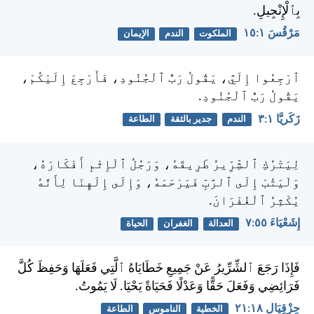
بِٱلْإِنْجِيلِ.
مَرْقُسَ ١:‏١٥
الملكوت
الندم
الإيمان
ٱرْجِعُوا إِلَيَّ، يَقُولُ رَبُّ ٱلْجُنُودِ، فَأَرْجِعَ إِلَيْكُمْ،
يَقُولُ رَبُّ ٱلْجُنُودِ.
زَكَريَّا ١:‏٣
الندم
جدير بالثقة
الطاعة
لِيَتْرُكِ ٱلشِّرِّيرُ طَرِيقَهُ، وَرَجُلُ ٱلْإِثْمِ أَفْكَارَهُ،
وَلْيَتُبْ إِلَى ٱلرَّبِّ فَيَرْحَمَهُ، وَإِلَى إِلَهِنَا لِأَنَّهُ
يُكْثِرُ ٱلْغُفْرَانَ.
إِشَعْيَاءَ ٥٥:‏٧
العدالة
الغفران
الحياة
فَإِذَا رَجَعَ ٱلشِّرِّيرُ عَنْ جَمِيعِ خَطَايَاهُ ٱلَّتِي فَعَلَهَا وَحَفِظَ كُلَّ
فَرَائِضِي وَفَعَلَ حَقًّا وَعَدْلًا فَحَيَاةً يَحْيَا. لَا يَمُوتُ.
حِزْقِيَال ١٨:‏٢١
الخطية
الناموس
الطاعة