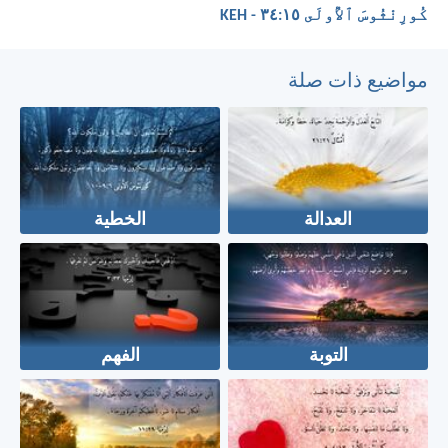
كُورِنْثُوسَ ٱلأُولَى ١٥:‏٣٤ - KEH
مواضيع ذات صلة
العدالة
الخطية
التوبة
الفهم