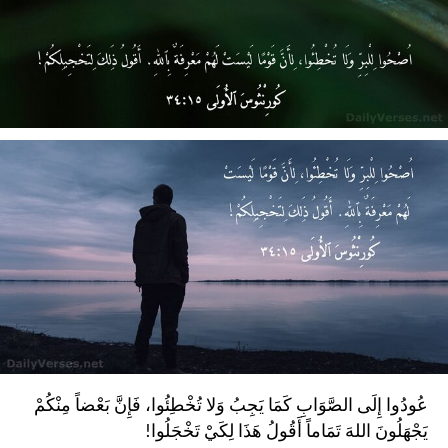
عُودُوا إِلَى الصَّوَابِ كَمَا يَجِبُ وَلا تُخْطِئُوا، فَإِنَّ بَعْضاً مِنْكُمْ
يَجْهَلُونَ اللهَ تَمَاماً أَقُولُ هَذَا لِكَيْ تَخْجَلُوا!