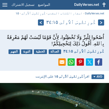
DailyVerses.net
المواضيع
تسجيل الاشتراك
DailyVerses.net
›
اسفار الكتاب المقدس
›
كُورِنْثُوسَ ٱلأُولَى
›
١٥
كُورِنْثُوسَ ٱلأُولَى ١٥:‏٣٤
اُصْحُوا لِلْبِرِّ وَلَا تُخْطِئُوا، لِأَنَّ قَوْمًا لَيْسَتْ لَهُمْ مَعْرِفَةٌ
بِٱللهِ. أَقُولُ ذَلِكَ لِتَخْجِيلِكُمْ!
كُورِنْثُوسَ ٱلأُولَى ١٥:‏٣٤
العدالة
الخطية
التوبة
الفهم
اقرأ
كُورِنْثُوسَ ٱلأُولَى ١٥
على الإنترنت
AVD