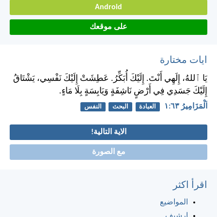
Android
على موقعك
ايات مختارة
يَا ٱللهُ، إِلَهِي أَنْتَ. إِلَيْكَ أُبَكِّرُ. عَطِشَتْ إِلَيْكَ نَفْسِي، يَشْتَاقُ
إِلَيْكَ جَسَدِي فِي أَرْضٍ نَاشِفَةٍ وَيَابِسَةٍ بِلَا مَاءٍ.
اَلْمَزَامِيرُ ٦٣:‏١
العبادة
البحث
النفس
الاية التالية!
مع الصورة
اقرأ اكثر
المواضيع
ارشيف