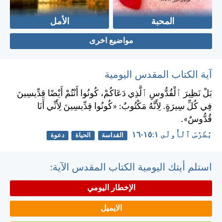
المحبة
الأمل
مواضيع اخرى
آية الكتاب المقدس اليومية
بَلْ نَظِيرَ ٱلْقُدُّوسِ ٱلَّذِي دَعَاكُمْ، كُونُوا أَنْتُمْ أَيْضًا قِدِّيسِينَ
فِي كُلِّ سِيرَةٍ. لِأَنَّهُ مَكْتُوبٌ: «كُونُوا قِدِّيسِينَ لِأَنِّي أَنَا
قُدُّوسٌ».
بُطْرُسَ ٱلْأُولَى ١:‏١٥-‏١٦
القداسة
الحياة
دعوة
استلم أيتك اليومية الكتاب المقدس الآية:
الإخطار اليومي
الايميل