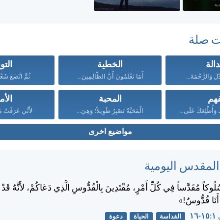
ت صلة
دالة
الخطية
التو
دْلَ وَالرَّحْمَةَ...
أَمَا تَعْلَمُونَ أَنَّ الظَّالِمِينَ...
ثُمَّ اتَّضَعَ شَعْ
فهم
المحبة
الأم
 وَأُطْلِعَكَ عَلَى...
الْمَحَبَّةُ تَصْبِرُ طَوِيلاً؛ وَهِيَ...
لأَنِّي عَرَفْتُ مَ
مواضيع اخرى
 المقدس اليومية
ُلُوكاً مُقَدَّساً فِي كُلِّ أَمْرٍ، مُقْتَدِينَ بِالْقُدُّوسِ الَّذِي دَعَاكُمْ، لأَنَّهُ قَد
 أَنَا قُدُّوسٌ!»
١٦
القداسة
الحياة
دعوة