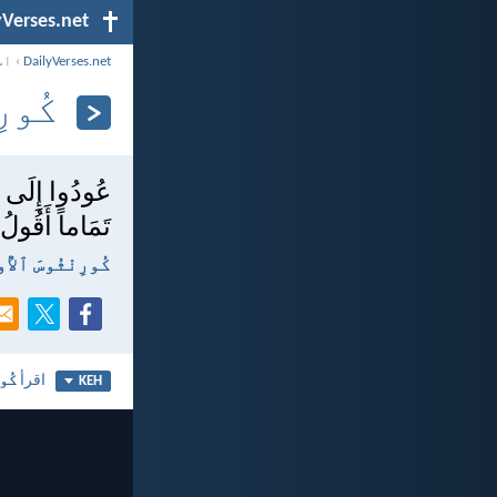
yVerses.net
DailyVerses.net
›
اس
كُورِن
عُودُوا إِلَى ال
تَمَاماً أَقُولُ
كُورِنْثُوسَ ٱلأُولَى 
اقرأ
كُور
KEH