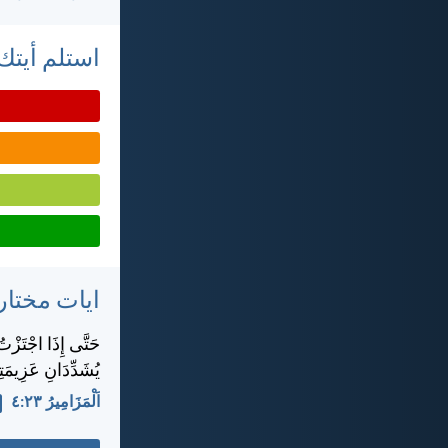
استلم أيتك 
ايات مختار
حَتَّى إِذَا اجْتَزْ
يُشَدِّدَانِ عَزِيمَ
اَلْمَزَامِيرُ ٢٣:‏٤