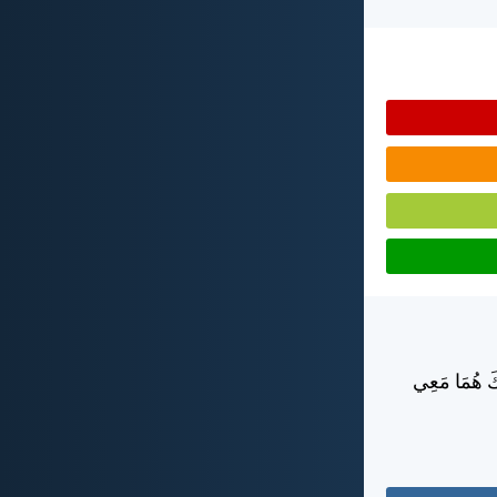
كَ هُمَا مَعِي