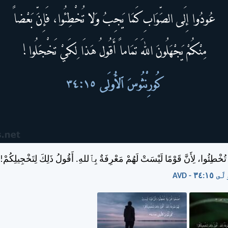
َا تُخْطِئُوا، لِأَنَّ قَوْمًا لَيْسَتْ لَهُمْ مَعْرِفَةٌ بِٱللهِ. أَقُولُ ذَلِكَ لِتَخْجِيلِكُمْ!
٣ - AVD