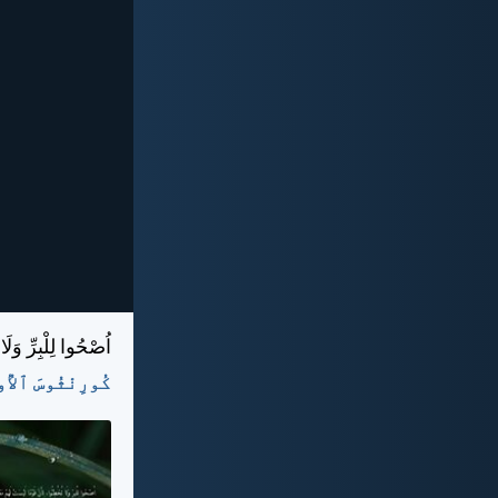
اُصْحُوا لِلْبِرِّ وَل
كُورِنْثُوسَ ٱلأُولَى ١٥:‏٤