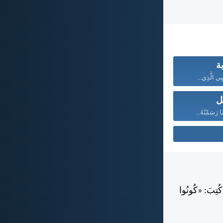
بة
بِي الَّذِي...
ل
ا رَسَمْتُهُ...
ْ كُتِبَ: «كُونُوا