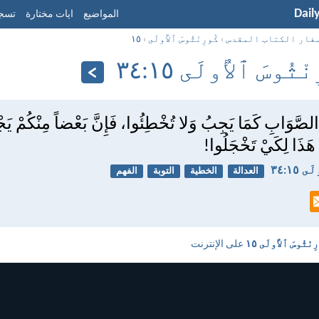
Dail
المواضيع
ايات مختارة
تسجي
فار الكتاب المقدس
›
كُورِنْثُوسَ ٱلأُولَى
›
١٥
ْثُوسَ ٱلأُولَى ١٥:‏٣٤
صَّوَابِ كَمَا يَجِبُ وَلا تُخْطِئُوا، فَإِنَّ بَعْضاً مِنْكُمْ يَج
 هَذَا لِكَيْ تَخْجَلُوا!
١٥:‏٣٤
العدالة
الخطية
التوبة
الفهم
ِنْثُوسَ ٱلأُولَى ١٥
على الإنترنت