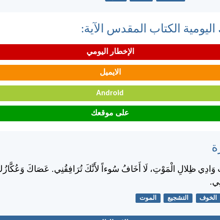
اليومية الكتاب المقدس الآية:
الإخطار اليومي
الايميل
Android
على موقعك
ة
تُ وَادِي ظِلالِ الْمَوْتِ، لَا أَخَافُ سُوءاً لأَنَّكَ تُرَافِقُنِي. عَصَاكَ وَعُكَّازُ
تِي.
الخوف
التشجيع
الموت