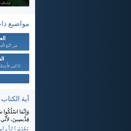
مواضيع ذا
الع
مَنِ اتَّبَعَ الْعَ
ال
’ادْعُنِي فَأُجِيبَكَ
آية الكتاب
وَإِنَّمَا اسْلُكُوا س
قِدِّيسِينَ، لأَنِّي
بُطْرُسَ ٱلْأُولَى ١:‏١٥-‏