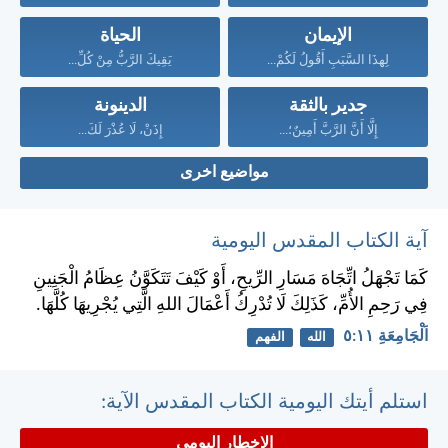
الإيمان
الحياة
لِهذَا السَّبَبِ أَقُولُ لَكُمْ...
يَقِيكَ الرَّبُّ مِنْ كُلِّ...
جدير بالثقة
الدينونة
إِلَّا أَنَّ الرَّبَّ أَمِينٌ؛...
إِذَنْ، لَا عُذْرَ لَكَ...
مواضيع اخرى
آية الكتاب المقدس اليومية
كَمَا تَجْهَلُ اتِّجَاهَ مَسَارِ الرِّيحِ، أَوْ كَيْفَ تَتَكَوَّنُ عِظَامُ الْجَنِينِ
فِي رَحِمِ الأُمِّ، كَذَلِكَ لَا تُدْرِكُ أَعْمَالَ اللهِ الَّتِي يُجْرِيهَا كُلَّهَا.
اَلْجَامِعَةِ ١١:‏٥
الله
الفهم
استلم أيتك اليومية الكتاب المقدس الآية:
الإخطار اليومي