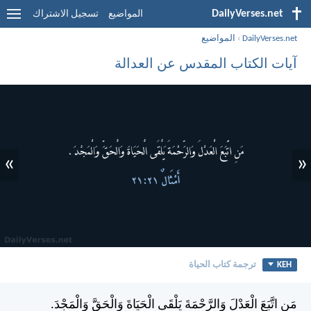
DailyVerses.net
المواضيع
تسجيل الاشتراك
DailyVerses.net
›
المواضيع
آيات الكتاب المقدس عن العدالة
»
«
KEH
ترجمة كتاب الحياة
مَنِ اتَّبَعَ الْعَدْلَ وَالرَّحْمَةَ يَلْقَى الْحَيَاةَ وَالْحَقَّ وَالْمَجْدَ.