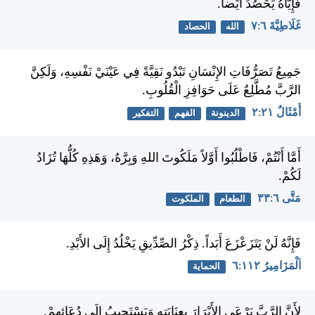
فَإِيَّاهُ يَحْصُدُ أَيْضاً.
غَلَاطِيَّةَ ٦:‏٧
الله
الحصاد
جَمِيعُ تَصَرُّفَاتِ الإِنْسَانِ تَبْدُو نَقِيَّةً فِي عَيْنَيْ نَفْسِهِ، وَلَكِنَّ
الرَّبَّ مُطَّلِعٌ عَلَى حَوَافِزِ الْقُلُوبِ.
أَمْثَالٌ ٢١:‏٢
الدينونة
الفهم
التفكير
أَمَّا أَنْتُمْ، فَاطْلُبُوا أَوَّلاً مَلَكُوتَ اللهِ وَبِرَّهُ، وَهَذِهِ كُلُّهَا تُزَادُ
لَكُمْ.
مَتَّى ٦:‏٣٣
الطعام
الملكوت
فَإِنَّهُ لَنْ يَتَزَعْزَعَ أَبَداً. ذِكْرُ الصِّدِّيقِ يَخْلُدُ إِلَى الأَبْدِ.
اَلْمَزَامِيرُ ١١٢:‏٦
الحماية
لأَنَّ الرَّبَّ يَرْعَى الأَبْرَارَ بِعِنَايَتِهِ وَيَسْتَجِيبُ إِلَى دُعَائِهِمْ.