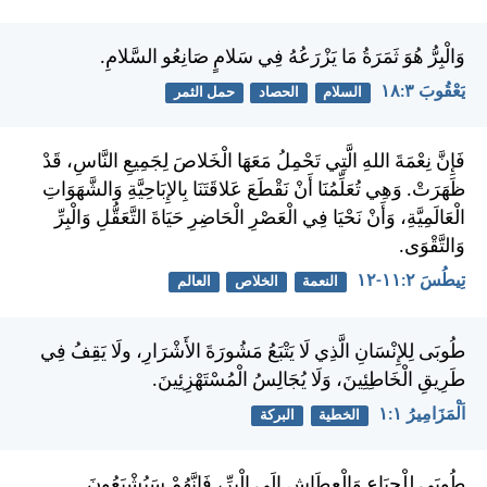
وَالْبِرُّ هُوَ ثَمَرَةُ مَا يَزْرَعُهُ فِي سَلامٍ صَانِعُو السَّلامِ.
يَعْقُوبَ ٣:‏١٨
السلام
الحصاد
حمل الثمر
فَإِنَّ نِعْمَةَ اللهِ الَّتِي تَحْمِلُ مَعَهَا الْخَلاصَ لِجَمِيعِ النَّاسِ، قَدْ
ظَهَرَتْ. وَهِي تُعَلِّمُنَا أَنْ نَقْطَعَ عَلاقَتَنَا بِالإِبَاحِيَّةِ وَالشَّهَوَاتِ
الْعَالَمِيَّةِ، وَأَنْ نَحْيَا فِي الْعَصْرِ الْحَاضِرِ حَيَاةَ التَّعَقُّلِ وَالْبِرِّ
وَالتَّقْوَى.
تِيطُسَ ٢:‏١١-‏١٢
النعمة
الخلاص
العالم
طُوبَى لِلإِنْسَانِ الَّذِي لَا يَتْبَعُ مَشُورَةَ الأَشْرَارِ، ولَا يَقِفُ فِي
طَرِيقِ الْخَاطِئِينَ، وَلَا يُجَالِسُ الْمُسْتَهْزِئِينَ.
اَلْمَزَامِيرُ ١:‏١
الخطية
البركة
طُوبَى لِلْجِيَاعِ وَالْعِطَاشِ إِلَى الْبِرِّ، فَإِنَّهُمْ سَيُشْبَعُونَ.