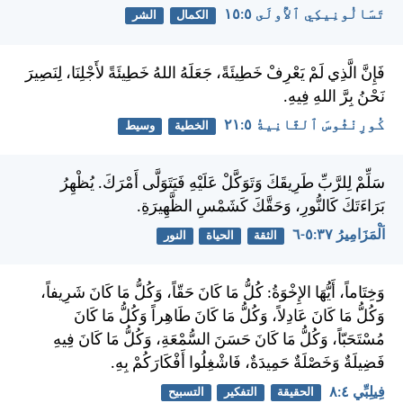
تَسَالُونِيكِي ٱلأُولَى ٥:‏١٥
الكمال
الشر
فَإِنَّ الَّذِي لَمْ يَعْرِفْ خَطِيئَةً، جَعَلَهُ اللهُ خَطِيئَةً لأَجْلِنَا، لِنَصِيرَ
نَحْنُ بِرَّ اللهِ فِيهِ.
كُورِنْثُوسَ ٱلثَّانِيةُ ٥:‏٢١
الخطية
وسيط
سَلِّمْ لِلرَّبِّ طَرِيقَكَ وَتَوَكَّلْ عَلَيْهِ فَيَتَوَلَّى أَمْرَكَ. يُظْهِرُ
بَرَاءَتَكَ كَالنُّورِ، وَحَقَّكَ كَشَمْسِ الظَّهِيرَةِ.
اَلْمَزَامِيرُ ٣٧:‏٥-‏٦
الثقة
الحياة
النور
وَخِتَاماً، أَيُّهَا الإِخْوَةُ: كُلُّ مَا كَانَ حَقّاً، وَكُلُّ مَا كَانَ شَرِيفاً،
وَكُلُّ مَا كَانَ عَادِلاً، وَكُلُّ مَا كَانَ طَاهِراً وَكُلُّ مَا كَانَ
مُسْتَحَبّاً، وَكُلُّ مَا كَانَ حَسَنَ السُّمْعَةِ، وَكُلُّ مَا كَانَ فِيهِ
فَضِيلَةٌ وَخَصْلَةٌ حَمِيدَةٌ، فَاشْغِلُوا أَفْكَارَكُمْ بِهِ.
فِيلِبِّي ٤:‏٨
الحقيقة
التفكير
التسبيح