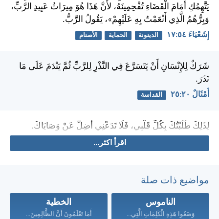
يَتَّهِمُكِ أَمَامَ الْقَضَاءِ تُفْحِمِينَهُ، لأَنَّ هَذَا هُوَ مِيرَاثُ عَبِيدِ الرَّبِّ،
وَبِرُّهُمُ الَّذِي أَنْعَمْتُ بِهِ عَلَيْهِمْ»، يَقُولُ الرَّبُّ.
إِشَعْيَاءَ ٥٤:‏١٧
الدينونة
الحماية
الأصنام
شَرَكٌ لِلإِنْسَانِ أَنْ يَتَسَرَّعَ فِي النَّذْرِ لِلرَّبِّ ثُمَّ يَنْدَمَ عَلَى مَا
نَذَرَ.
أَمْثَالٌ ٢٠:‏٢٥
القداسة
لِذَلِكَ طَلَبْتُكَ بِكُلِّ قَلْبِي، فَلَا تَدَعْنِي أَضِلُّ عَنْ وَصَايَاكَ.
اقرأ اكثر...
مواضيع ذات صلة
الناموس
الخطية
وَضَعُوا هَذِهِ الْكَلِمَاتِ الَّتِي...
أَمَا تَعْلَمُونَ أَنَّ الظَّالِمِينَ...