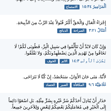
اَلْمَزَامِيرُ ٣٤:‏١٥
الاستماع
إِجْرَاءُ الْعَدْلِ وَالْحَقِّ أَكْثَرُ قُبُولاً عِنْدَ الرَّبِّ مِنَ الذَّبِيحَةِ.
أَمْثَالٌ ٢١:‏٣
الصراحة
الذبائح
وَإِنْ كَانَ لابُدَّ أَنْ تَتَأَلَّمُوا فِي سَبِيلِ الْبِرِّ، فَطُوبَى لَكُمْ! لَا
تَخَافُوا مِنْ تَهْدِيدِ الَّذِينَ يَضْطَهِدُونَكُمْ، وَلا تَقْلَقُوا.
بُطْرُسَ ٱلْأُولَى ٣:‏١٤
الالم
الخوف
لأَنَّنَا، مَتَى حَانَ الأَوَانُ، سَنَحْصُدُ، إِنْ كُنَّا لَا نَتَرَاخَى.
غَلَاطِيَّةَ ٦:‏٩
المكافأة
الصبر
الحصاد
حَذَارِ أَنْ يُبَادِلَ أَحَدُكُمْ شَرَّ غَيْرِهِ بِشَرٍّ مِثْلِهِ. بَلِ اسْعَوْا دَائِماً
إِلَى الْخَيْرِ فِي مُعَامَلَتِكُمْ بَعْضِكُمْ لِبَعْضٍ وَلِلآخَرِينَ جَمِيعاً.