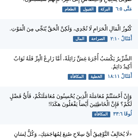
مَتَّى ٥:‏٦
البركة
القبول
الطعام
كُنُوزُ الْمَالِ الْحَرَامِ لَا تُجْدِي، وَلَكِنَّ الْحَقَّ يُنَجِّي مِنَ الْمَوْتِ.
أَمْثَالٌ ١٠:‏٢
الصراحة
المال
الشِّرِّيرُ يَكْسَبُ أُجْرَةَ غِشٍّ زَائِلَةً، أَمَّا زَارِعُ الْبِرِّ فَلَهُ ثَوَابٌ
أَكِيدٌ دَائِمٌ.
أَمْثَالٌ ١١:‏١٨
الخطية
المكافأة
وَإِنْ أَحْسَنْتُمْ مُعَامَلَةَ الَّذِينَ يُحْسِنُونَ مُعَامَلَتَكُمْ، فَأَيُّ فَضْلٍ
لَكُمْ؟ فَإِنَّ الْخَاطِئِينَ أَيْضاً يَفْعَلُونَ هكَذَا!
لُوقَا ٦:‏٣٣
المكافأة
«لَا يُحَالِفُ التَّوْفِيقُ أَيَّ سِلاحٍ صُنِعَ لِمُهَاجَمَتِكِ، وَكُلُّ لِسَانٍ