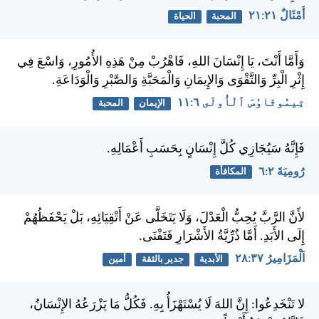
أَمْثَالٌ ٢١:‏٢١
المحبة
الحياة
وَأَمَّا أَنْتَ، يَا إِنْسَانَ اللهِ، فَاهْرُبْ مِنْ هَذِهِ الأُمُورِ، وَاسْعَ فِي
إِثْرِ الْبِرِّ وَالتَّقْوَى وَالإِيمَانِ وَالْمَحَبَّةِ وَالصَّبْرِ وَالْوَدَاعَةِ.
تِيمُوثَاوُسَ ٱلْأُولَى ٦:‏١١
الإيمان
المحبة
فَإِنَّهُ سَيُجَازِي كُلَّ إِنْسَانٍ بِحَسَبِ أَعْمَالِهِ.
رُومِيَةَ ٢:‏٦
المكافأة
لأَنَّ الرَّبَّ يُحِبُّ الْعَدْلَ، وَلَا يَتَخَلَّى عَنْ أَتْقِيَائِهِ، بَلْ يَحْفَظُهُمْ
إِلَى الأَبَدِ. أَمَّا ذُرِّيَّةُ الأَشْرَارِ فَتَفْنَى.
اَلْمَزَامِيرُ ٣٧:‏٢٨
الأبدية
جدير بالثقة
أمين
لا تَنْخَدِعُوا: إِنَّ اللهَ لَا يُسْتَهْزَأُ بِهِ. فَكُلُّ مَا يَزْرَعُهُ الإِنْسَانُ،