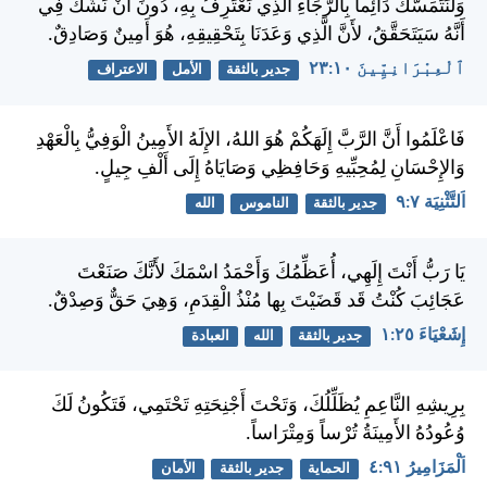
وَلْنَتَمَسَّكْ دَائِماً بِالرَّجَاءِ الَّذِي نَعْتَرِفُ بِهِ، دُونَ أَنْ نَشُكَّ فِي
أَنَّهُ سَيَتَحَقَّقُ، لأَنَّ الَّذِي وَعَدَنَا بِتَحْقِيقِهِ، هُوَ أَمِينٌ وَصَادِقٌ.
ٱلْعِبْرَانِيِّينَ ١٠:‏٢٣
جدير بالثقة
الأمل
الاعتراف
فَاعْلَمُوا أَنَّ الرَّبَّ إِلَهَكُمْ هُوَ اللهُ، الإِلَهُ الأَمِينُ الْوَفِيُّ بِالْعَهْدِ
وَالإِحْسَانِ لِمُحِبِّيهِ وَحَافِظِي وَصَايَاهُ إِلَى أَلْفِ جِيلٍ.
اَلتَّثْنِيَة ٧:‏٩
جدير بالثقة
الناموس
الله
يَا رَبُّ أَنْتَ إِلَهِي، أُعَظِّمُكَ وَأَحْمَدُ اسْمَكَ لأَنَّكَ صَنَعْتَ
عَجَائِبَ كُنْتُ قَد قَضَيْتَ بِها مُنْذُ الْقِدَمِ، وَهِيَ حَقٌّ وَصِدْقٌ.
إِشَعْيَاءَ ٢٥:‏١
جدير بالثقة
الله
العبادة
بِرِيشِهِ النَّاعِمِ يُظَلِّلُكَ، وَتَحْتَ أَجْنِحَتِهِ تَحْتَمِي، فَتَكُونُ لَكَ
وُعُودُهُ الأَمِينَةُ تُرْساً وَمِتْرَاساً.
اَلْمَزَامِيرُ ٩١:‏٤
الحماية
جدير بالثقة
الأمان