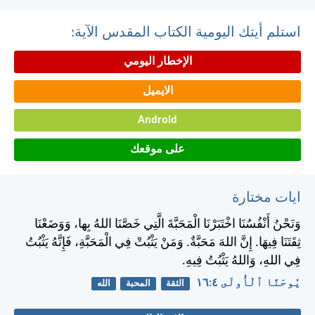
استلم أيتك اليومية الكتاب المقدس الآية:
الإخطار اليومي
الايميل
Android
على موقعك
ايات مختارة
وَنَحْنُ أَنْفُسُنَا اخْتَبَرْنَا الْمَحَبَّةَ الَّتِي خَصَّنَا اللهُ بِها، وَوَضَعْنَا
ثِقَتَنَا فِيهَا. إِنَّ اللهَ مَحَبَّةٌ. وَمَنْ يَثْبُتْ فِي الْمَحَبَّةِ، فَإِنَّهُ يَثْبُتُ
فِي اللهِ، وَاللهُ يَثْبُتُ فِيهِ.
يُوحَنَّا ٱلْأُولَى ٤:‏١٦
الثقة
المحبة
الله