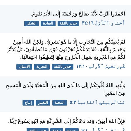
احْمَدُوا الرَّبَّ لأَنَّهُ صَالِحٌ وَرَحْمَتَهُ إِلَى الأَبَدِ تَدُومُ.
أَخْبَارِ ٱلْأَوَّلُ ١٦:‏٣٤
جدير بالثقة
العبادة
الشكر
لَمْ يُصِبْكُمْ مِنَ التَّجَارِبِ إِلّا مَا هُوَ بَشَرِيٌّ. وَلَكِنَّ اللهَ أَمِينٌ
وَجَدِيرٌ بِالثِّقَةِ، فَلا يَدَعُكُمْ تُجَرَّبُونَ فَوْقَ مَا تُطِيقُونَ، بَلْ يُدَبِّرُ
لَكُمْ مَعَ التَّجْرِبَةِ سَبِيلَ الْخُرُوجِ مِنْهَا لِتُطِيقُوا احْتِمَالَهَا.
كُورِنْثُوسَ ٱلأُولَى ١٠:‏١٣
جدير بالثقة
التجربة
الادمان
وَلْيَهْدِ اللهُ قُلُوبَكُمْ إِلَى مَا لَدَى اللهِ مِنَ الْمَحَبَّةِ وَلَدَى الْمَسِيحِ
مِنَ الصَّبْرِ!
تَسَالُونِيكِي ٱلثَّانِيةُ ٣:‏٥
المحبة
التغيير
إتباع
فَإِنَّ اللهَ أَمِينٌ، وَقَدْ دَعَاكُمْ إِلَى الشَّرِكَةِ مَعَ ابْنِهِ يَسُوعَ رَبِّنَا.
كُورِنْثُوسَ ٱلأُولَى ١:‏٩
يسوع
دعوة
جدير بالثقة