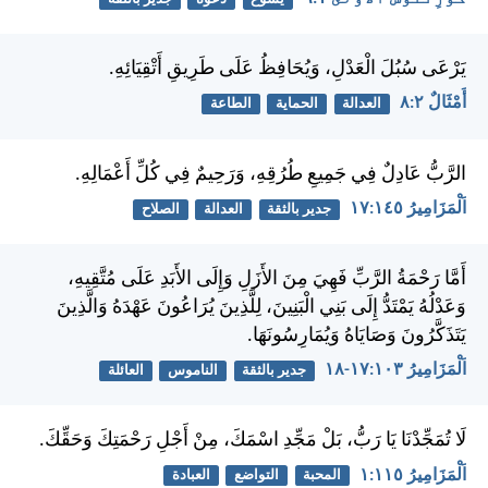
يَرْعَى سُبُلَ الْعَدْلِ، وَيُحَافِظُ عَلَى طَرِيقِ أَتْقِيَائِهِ.
أَمْثَالٌ ٢:‏٨
العدالة
الحماية
الطاعة
الرَّبُّ عَادِلٌ فِي جَمِيعِ طُرُقِهِ، وَرَحِيمٌ فِي كُلِّ أَعْمَالِهِ.
اَلْمَزَامِيرُ ١٤٥:‏١٧
جدير بالثقة
العدالة
الصلاح
أَمَّا رَحْمَةُ الرَّبِّ فَهِيَ مِنَ الأَزَلِ وَإِلَى الأَبَدِ عَلَى مُتَّقِيهِ،
وَعَدْلُهُ يَمْتَدُّ إِلَى بَنِي الْبَنِينَ، لِلَّذِينَ يُرَاعُونَ عَهْدَهُ وَالَّذِينَ
يَتَذَكَّرُونَ وَصَايَاهُ وَيُمَارِسُونَهَا.
اَلْمَزَامِيرُ ١٠٣:‏١٧-‏١٨
جدير بالثقة
الناموس
العائلة
لَا تُمَجِّدْنَا يَا رَبُّ، بَلْ مَجِّدِ اسْمَكَ، مِنْ أَجْلِ رَحْمَتِكَ وَحَقِّكَ.
اَلْمَزَامِيرُ ١١٥:‏١
المحبة
التواضع
العبادة