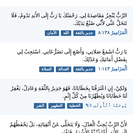
الرَّبُّ يُنْجِزُ مَقَاصِدَهُ لِي. رَحْمَتُكَ يَا رَبُّ إِلَى الأَبَدِ تَدُومُ، فَلَا
تَتَخَلَّ عَنِّي لأَنِّي صُنْعُ يَدَيْكَ.
اَلْمَزَامِيرُ ١٣٨:‏٨
جدير بالثقة
الله
الأمان
يَا رَبُّ اسْمَعْ صَلاتِي، وَأَصْغِ إِلَى تَضَرُّعَاتِي. اسْتَجِبْ لِي
بِفَضْلِ أَمَانَتِكَ وَعَدْلِكَ.
اَلْمَزَامِيرُ ١٤٣:‏١
جدير بالثقة
العدالة
الصلاة
وَلكِنْ، إِنِ اعْتَرَفْنَا بِخَطَايَانَا، فَهُوَ جَدِيرٌ بِالثِّقَةِ وَعَادِلٌ، يَغْفِرُ
لَنَا خَطَايَانَا وَيُطَهِّرُنَا مِنْ كُلِّ إِثْمٍ.
يُوحَنَّا ٱلْأُولَى ١:‏٩
الخطية
التطهير
الشر
لأَنَّ الرَّبَّ يُحِبُّ الْعَدْلَ، وَلَا يَتَخَلَّى عَنْ أَتْقِيَائِهِ، بَلْ يَحْفَظُهُمْ
إِلَى الأَبَدِ. أَمَّا ذُرِّيَّةُ الأَشْرَارِ فَتَفْنَى.