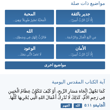
مواضيع ذات صلة
جدير بالثقة
المحبة
إِلَّا أَنَّ الرَّبَّ أَمِينٌ؛...
الْمَحَبَّةُ تَصْبِرُ طَوِيلاً؛ وَهِيَ...
العدالة
الله
مَنِ اتَّبَعَ الْعَدْلَ وَالرَّحْمَةَ...
فَالرَّبُّ إِلَهُكِ فِي وَسَطِكِ،...
الأمان
الوعود
إِلَّا أَنَّ الرَّبَّ أَمِينٌ؛...
لَا تَخَفْ لأَنِّي مَعَكَ...
مواضيع اخرى
آية الكتاب المقدس اليومية
كَمَا تَجْهَلُ اتِّجَاهَ مَسَارِ الرِّيحِ، أَوْ كَيْفَ تَتَكَوَّنُ عِظَامُ الْجَنِينِ
فِي رَحِمِ الأُمِّ، كَذَلِكَ لَا تُدْرِكُ أَعْمَالَ اللهِ الَّتِي يُجْرِيهَا كُلَّهَا.
اَلْجَامِعَةِ ١١:‏٥
الله
الفهم