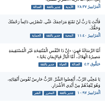
اَلْمَزَامِيرُ ٣٧:‏٢٨
الأبدية
جدير بالثقة
العدالة
فَأَنْتَ يَا رَبُّ لَنْ تَمْنَعَ مَرَاحِمَكَ عَنِّي. تَنْصُرُنِي دَائِماً رَحْمَتُكَ
وَحَقُّكَ.
اَلْمَزَامِيرُ ٤٠:‏١١
المحبة
جدير بالثقة
الحماية
أَمَّا الرِّسَالَةُ فَهِيَ: «إِنَّ ذَا النَّفْسِ الْمُنْتَفِخَةِ غَيْرِ الْمُسْتَقِيمَةِ
مَصِيرُهُ الْهَلاكُ، أَمَّا الْبَارُّ فَبِالإِيمَانِ يَحْيَا.»
حَبَقُّوق ٢:‏٤
العدالة
الحياة
جدير بالثقة
يَا مُحِبِّي الرَّبِّ، أَبْغِضُوا الشَّرَّ. الرَّبُّ حَارِسٌ نُفُوسَ أَتْقِيَائِهِ،
وَهُوَ يُنْقِذُهُمْ مِنْ أَيْدِي الأَشْرَارِ.
اَلْمَزَامِيرُ ٩٧:‏١٠
جدير بالثقة
المحرر
الشر