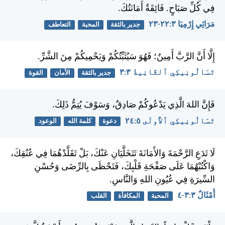
فِي كُلِّ صَبَاحٍ. فَائِقَةٌ أَمَانَتُكَ.
مَرَاثِي إِرْمِيَا ٣:‏٢٢-‏٢٣
جدير بالثقة
المحبة
التعاطف
إِلَّا أَنَّ الرَّبَّ أَمِينٌ؛ فَهُوَ سَيُثَبِّتُكُمْ وَيَحْمِيكُمْ مِنَ الشَّرِّ.
تَسَالُونِيكِي ٱلثَّانِيةُ ٣:‏٣
جدير بالثقة
الأمان
القوة
فَإِنَّ اللهَ الَّذِي يَدْعُوكُمْ صَادِقٌ، وَسَوْفَ يُتِمُّ ذَلِكَ.
تَسَالُونِيكِي ٱلأُولَى ٥:‏٢٤
دعوة
كلمة الله
الوعود
لَا تَدَعِ الرَّحْمَةَ وَالأَمَانَةَ تَتَخَلَّيَانِ عَنْكَ، بَلْ تَقَلَّدْهُمَا فِي عُنُقِكَ،
وَاكْتُبْهُمَا عَلَى صَفْحَةِ قَلْبِكَ، فَتَحْظَى بِالرِّضَى وَحُسْنِ
السِّيرَةِ فِي عُيُونِ اللهِ وَالنَّاسِ.
أَمْثَالٌ ٣:‏٣-‏٤
المحبة
المكافأة
القلب