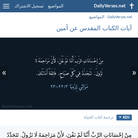
DailyVerses.net
المواضيع
تسجيل الاشتراك
DailyVerses.net
›
المواضيع
آيات الكتاب المقدس عن أمين
»
«
KEH
ترجمة كتاب الحياة
مِنْ إِحْسَانَاتِ الرَّبِّ أَنَّنَا لَمْ نَفْنَ، لأَنَّ مَرَاحِمَهُ لَا تَزُولُ. تَتَجَدَّدُ